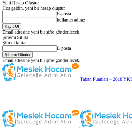
Yeni Hesap Oluştur
Hoş geldin, yeni bir hesap oluştur.
E-posta
kullanıcı adınız
Email adresine yeni bir şifre gönderilecek.
Şifremi Sıfırla
Şifreni kurtar
E-posta
Email adresine yeni bir şifre gönderilecek.
Taban Puanları – 2018 YK