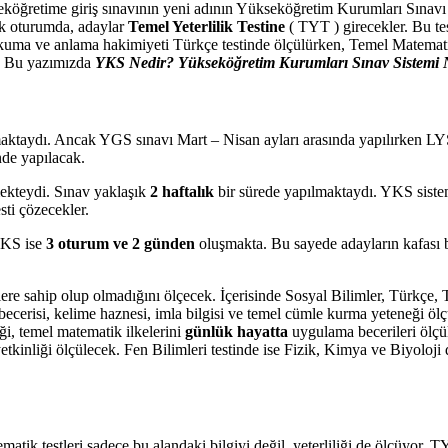
köğretime giriş sınavının yeni adının Yükseköğretim Kurumları Sınavı 
İlk oturumda, adaylar
Temel Yeterlilik Testine
( TYT ) girecekler. Bu tes
kuma ve anlama hakimiyeti Türkçe testinde ölçülürken, Temel Matematik 
a. Bu yazımızda
YKS Nedir? Yükseköğretim Kurumları Sınav Sistemi 
aktaydı. Ancak YGS sınavı Mart – Nisan ayları arasında yapılırken LYS
nde yapılacak.
mekteydi. Sınav yaklaşık
2 haftalık
bir sürede yapılmaktaydı. YKS sistem
sti çözecekler.
YKS ise
3 oturum ve 2 günden
oluşmakta. Bu sayede adayların kafası b
ilere sahip olup olmadığını ölçecek. İçerisinde Sosyal Bilimler, Türkçe
risi, kelime haznesi, imla bilgisi ve temel cümle kurma yeteneği ölç
ği, temel matematik ilkelerini
günlük hayatta
uygulama becerileri ölçü
yetkinliği ölçülecek. Fen Bilimleri testinde ise Fizik, Kimya ve Biyoloj
k testleri sadece bu alandaki bilgiyi değil, yeterliliği de ölçüyor. TY