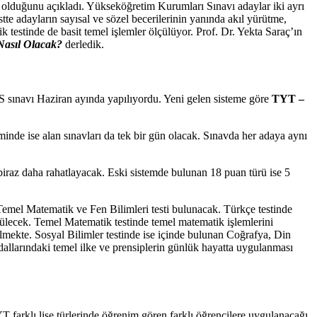
olduğunu açıkladı. Yükseköğretim Kurumları Sınavı adaylar iki ayrı
tte adayların sayısal ve sözel becerilerinin yanında akıl yürütme,
testinde de basit temel işlemler ölçülüyor. Prof. Dr. Yekta Saraç’ın
Nasıl Olacak?
derledik.
 sınavı Haziran ayında yapılıyordu. Yeni gelen sisteme göre
TYT –
inde ise alan sınavları da tek bir gün olacak. Sınavda her adaya aynı
iraz daha rahatlayacak. Eski sistemde bulunan 18 puan türü ise 5
, Temel Matematik ve Fen Bilimleri testi bulunacak. Türkçe testinde
ülecek. Temel Matematik testinde temel matematik işlemlerini
lmekte. Sosyal Bilimler testinde ise içinde bulunan Coğrafya, Din
i dallarındaki temel ilke ve prensiplerin günlük hayatta uygulanması
T farklı lise türlerinde öğrenim gören farklı öğrencilere uygulanacağı