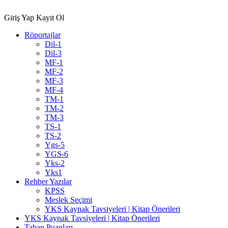
Giriş Yap
Kayıt Ol
Röportajlar
Dil-1
Dil-3
MF-1
MF-2
MF-3
MF-4
TM-1
TM-2
TM-3
TS-1
TS-2
Ygs-5
YGS-6
Yks-2
Yks1
Rehber Yazılar
KPSS
Meslek Seçimi
YKS Kaynak Tavsiyeleri | Kitap Önerileri
YKS Kaynak Tavsiyeleri | Kitap Önerileri
Taban Puanları