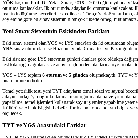
YÖK başkanı Prof. Dr. Yekta Saraç, 2018 – 2019 eğitim yılında yükse
oturuma katılacaklar. İlk oturumda, adaylar iki oturuma katılacaklar. 
mantıklı düşünme becerileri test edilecek. Türkçe’yi doğru kullama, o
söylemine göre bu sınav sisteminin bir çok ülkede örneği bulunmakt
Yeni Sınav Sisteminin Eskisinden Farkları
Eski sınav sistemi olan YGS ve LYS sınavları da iki oturumdan oluşm
YKS
sınav oturumları ise Haziran ayında Cumartesi ve Pazar günleri
Eski sisteme göre LYS sınavının günleri alanlara göre oldukça değiş
test kitapçığı dağıtılacak ve adaylar içlerinden alanlarına uygun olan te
YGS – LYS toplam
6 oturum ve 5 günden
oluşmaktaydı. TYT ve 
puan türüne indirildi.
Temel yeterlilik testi yani TYT adayların temel sözel ve sayısal becer
adayın Türkçe’yi doğru kullanma, okuduğunu anlama ve yorumlama bece
yapabilme, temel işlemleri kullanarak soyut işlemler yapabilme yetene
Kültürü ve Ahlak Bilgisi, Felsefe, Tarih alanlarında adayın bilgisi ve 
ölçülecek.
TYT ve YGS Arasındaki Farklar
TYT ile YGS arasındaki en büyük farklılık TYT’deki Türkçe ve Matemati