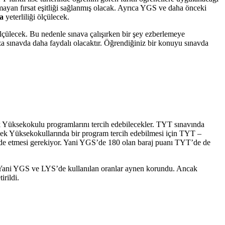
yan fırsat eşitliği sağlanmış olacak. Ayrıca YGS ve daha önceki
a
yeterliliği ölçülecek.
ölçülecek. Bu nedenle sınava çalışırken bir şey ezberlemeye
 sınavda daha faydalı olacaktır. Öğrendiğiniz bir konuyu sınavda
k Yüksekokulu programlarını tercih edebilecekler. TYT sınavında
lek Yüksekokullarında bir program tercih edebilmesi için TYT –
elde etmesi gerekiyor. Yani YGS’de 180 olan baraj puanı TYT’de de
 Yani YGS ve LYS’de kullanılan oranlar aynen korundu. Ancak
rildi.