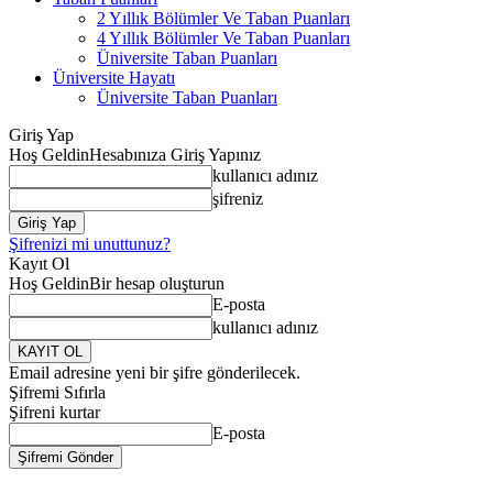
2 Yıllık Bölümler Ve Taban Puanları
4 Yıllık Bölümler Ve Taban Puanları
Üniversite Taban Puanları
Üniversite Hayatı
Üniversite Taban Puanları
Giriş Yap
Hoş Geldin
Hesabınıza Giriş Yapınız
kullanıcı adınız
şifreniz
Şifrenizi mi unuttunuz?
Kayıt Ol
Hoş Geldin
Bir hesap oluşturun
E-posta
kullanıcı adınız
Email adresine yeni bir şifre gönderilecek.
Şifremi Sıfırla
Şifreni kurtar
E-posta