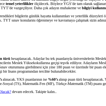
dece
temel yeterlilikler
ölçülecek. Böylece YGS’de tam olarak sağlanama
nden TYT’de vazgeçiliyor. Daha çok adayın muhakeme ve
bilgiyi kullanm
dikleri bilgilerin günlük hayatta kullanımları ve yeterlilik düzeyleri 
k. TYT sınav konularını öğrenmeye ve kavramaya çalışmak sizin adınıza
an türü
hesaplanacak. Adaylar bu tek puanlarıyla üniversitelerin Mesle
ncilerin Meslek Yüksekokullarına geçişi teşvik ediliyor. Adayların Mes
 Sınav oturumuna girebilmesi için yine 180 puan ve üzerinde bir puan 
gi bir lisans programından tercihte bulunabilecekler.
ı
alınacak. YKS puanlarının ise
%60’ı
alınıp puan türü hesaplanacak.
e-Sosyal (TS), Matematik-Fen (MF), Türkçe-Matematik (TM) puanı geti
Olacak?
devam edecek. Takipte kalın..