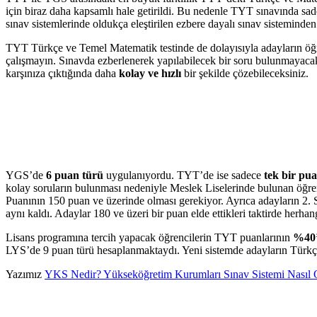
için biraz daha kapsamlı hale getirildi. Bu nedenle TYT sınavında sa
sınav sistemlerinde oldukça eleştirilen ezbere dayalı sınav sistemi
TYT Türkçe ve Temel Matematik testinde de dolayısıyla adayların öğren
çalışmayın. Sınavda ezberlenerek yapılabilecek bir soru bulunmayaca
karşınıza çıktığında daha
kolay ve hızlı
bir şekilde çözebileceksiniz.
YGS’de
6 puan türü
uygulanıyordu. TYT’de ise sadece
tek bir pu
kolay soruların bulunması nedeniyle Meslek Liselerinde bulunan öğre
Puanının 150 puan ve üzerinde olması gerekiyor. Ayrıca adayların 2.
aynı kaldı. Adaylar 180 ve üzeri bir puan elde ettikleri taktirde herhan
Lisans programına tercih yapacak öğrencilerin TYT puanlarının
%40’
LYS’de 9 puan türü hesaplanmaktaydı. Yeni sistemde adayların Türkç
Yazımız
YKS Nedir? Yükseköğretim Kurumları Sınav Sistemi Nasıl 