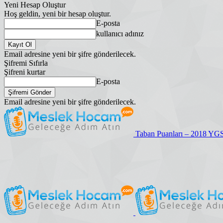
Yeni Hesap Oluştur
Hoş geldin, yeni bir hesap oluştur.
E-posta
kullanıcı adınız
Email adresine yeni bir şifre gönderilecek.
Şifremi Sıfırla
Şifreni kurtar
E-posta
Email adresine yeni bir şifre gönderilecek.
Taban Puanları – 2018 YG