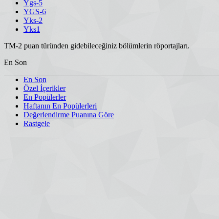
Ygs-5
YGS-6
Yks-2
Yks1
TM-2 puan türünden gidebileceğiniz bölümlerin röportajları.
En Son
En Son
Özel İçerikler
En Popülerler
Haftanın En Popülerleri
Değerlendirme Puanına Göre
Rastgele