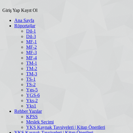
Giriş Yap
Kayıt Ol
Ana Sayfa
Röportajlar
Dil-1
Dil-3
MF-1
MF-2
MF-3
MF-4
TM-1
TM-2
TM-3
TS-1
TS-2
Ygs-5
YGS-6
Yks-2
Yks1
Rehber Yazılar
KPSS
Meslek Seçimi
YKS Kaynak Tavsiyeleri | Kitap Önerileri
YKS Kaynak Tavsiyeleri | Kitap Önerileri