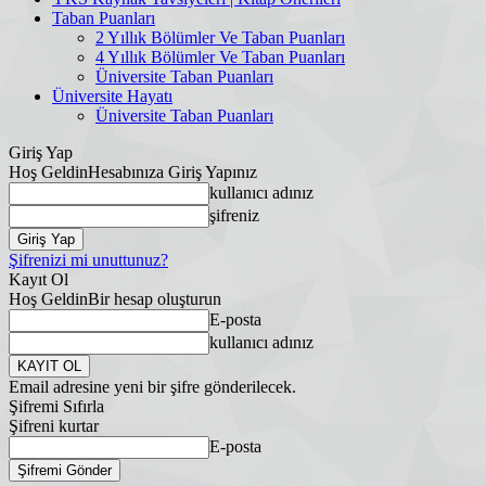
Taban Puanları
2 Yıllık Bölümler Ve Taban Puanları
4 Yıllık Bölümler Ve Taban Puanları
Üniversite Taban Puanları
Üniversite Hayatı
Üniversite Taban Puanları
Giriş Yap
Hoş Geldin
Hesabınıza Giriş Yapınız
kullanıcı adınız
şifreniz
Şifrenizi mi unuttunuz?
Kayıt Ol
Hoş Geldin
Bir hesap oluşturun
E-posta
kullanıcı adınız
Email adresine yeni bir şifre gönderilecek.
Şifremi Sıfırla
Şifreni kurtar
E-posta