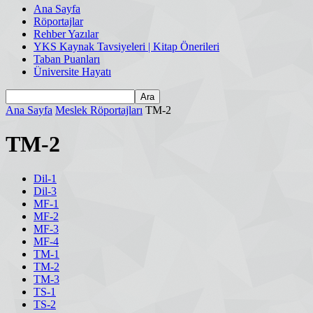
Ana Sayfa
Röportajlar
Rehber Yazılar
YKS Kaynak Tavsiyeleri | Kitap Önerileri
Taban Puanları
Üniversite Hayatı
Ana Sayfa
Meslek Röportajları
TM-2
TM-2
Dil-1
Dil-3
MF-1
MF-2
MF-3
MF-4
TM-1
TM-2
TM-3
TS-1
TS-2