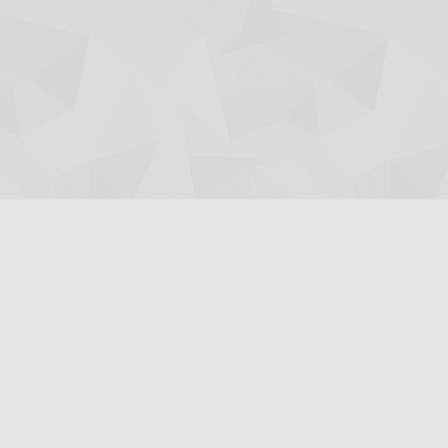
Giriş Yap
Kayıt Ol
Ana Sayfa
Röportajlar
Dil-1
Dil-3
MF-1
MF-2
MF-3