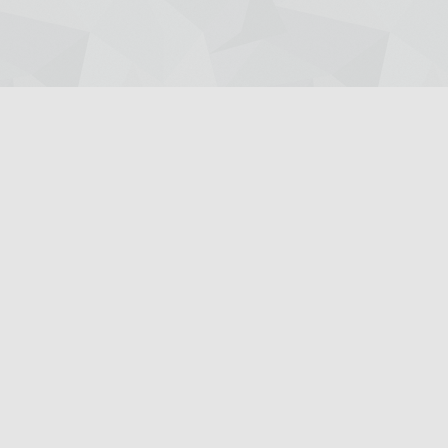
Giriş Yap
Kayıt Ol
Ana Sayfa
Röportajlar
Dil-1
Dil-3
MF-1
MF-2
MF-3
MF-4
TM-1
TM-2
TM-3
TS-1
TS-2