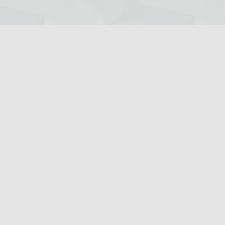
Giriş Yap
Kayıt Ol
Ana Sayfa
Röportajlar
Dil-1
Dil-3
MF-1
MF-2
MF-3
MF-4
TM-1
TM-2
TM-3
TS-1
TS-2
Ygs-5
YGS-6