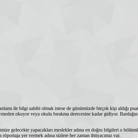
lamı ile bilgi sahibi olmak istese de günümüzde birçok kişi aldığı pua
i sevmeden okuyor veya okulu bırakma derecesine kadar gidiyor. Bardağın 
erimize gelecekte yapacakları meslekler adına en doğru bilgileri o böl
a röportaja yer vermek adına sizlere her zaman ihtiyacımız var.