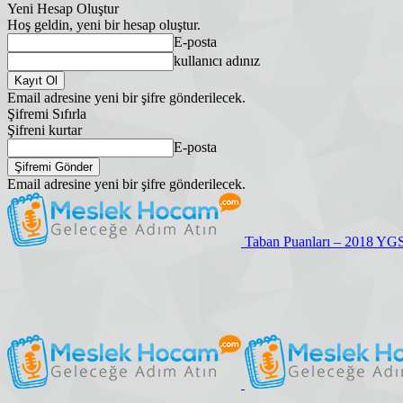
Yeni Hesap Oluştur
Hoş geldin, yeni bir hesap oluştur.
E-posta
kullanıcı adınız
Email adresine yeni bir şifre gönderilecek.
Şifremi Sıfırla
Şifreni kurtar
E-posta
Email adresine yeni bir şifre gönderilecek.
Taban Puanları – 2018 YG