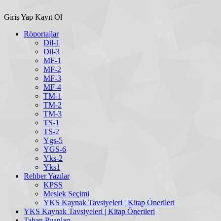
Giriş Yap
Kayıt Ol
Röportajlar
Dil-1
Dil-3
MF-1
MF-2
MF-3
MF-4
TM-1
TM-2
TM-3
TS-1
TS-2
Ygs-5
YGS-6
Yks-2
Yks1
Rehber Yazılar
KPSS
Meslek Seçimi
YKS Kaynak Tavsiyeleri | Kitap Önerileri
YKS Kaynak Tavsiyeleri | Kitap Önerileri
Taban Puanları