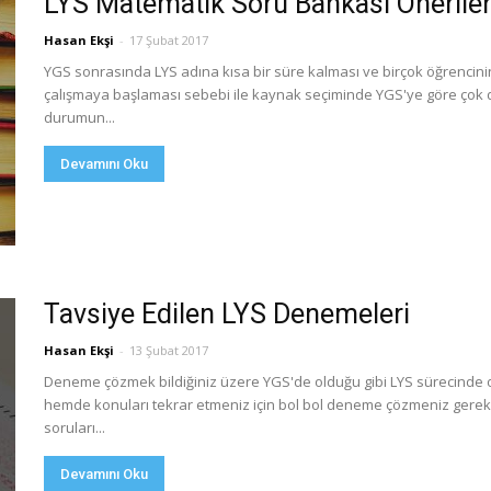
LYS Matematik Soru Bankası Öneriler
Hasan Ekşi
-
17 Şubat 2017
YGS sonrasında LYS adına kısa bir süre kalması ve birçok öğrencin
çalışmaya başlaması sebebi ile kaynak seçiminde YGS'ye göre çok d
durumun...
Devamını Oku
Tavsiye Edilen LYS Denemeleri
Hasan Ekşi
-
13 Şubat 2017
Deneme çözmek bildiğiniz üzere YGS'de olduğu gibi LYS sürecinde 
hemde konuları tekrar etmeniz için bol bol deneme çözmeniz gerekse
soruları...
Devamını Oku