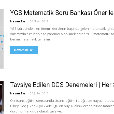
YGS Matematik Soru Bankası Öneriler
Hasan Ekşi
-
24 Nisan 2017
YGS sürecindeki en önemli derslerin başında gelen matematik için bi
yazımızda tüm herkese yardımcı olabilmek adına YGS matematik soru 
benim matematik temelim...
Devamını Oku
Tavsiye Edilen DGS Denemeleri | Her
Hasan Ekşi
-
25 Şubat 2017
Ön lisans eğitimi sonrasında Lisans eğitimi ile öğretim hayatına d
Dikey Geçiş Sınavı (DGS) ile ilgili en büyük eksiklerden biride maa
durumun farkında olarak tavsiye...