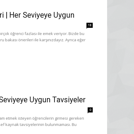
i | Her Seviyeye Uygun
18
rçok öğrenci fazlası ile emek veriyor. Bizde bu
bakası önerileri ile karşınızdayız. Ayrıca eğer
 Seviyeye Uygun Tavsiyeler
0
evam etmek isteyen öğrencilerin girmesi gereken
lesef kaynak tavsiyelerinin bulunmaması. Bu