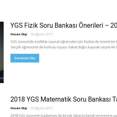
YGS Fizik Soru Bankası Önerileri – 2
Hasan Ekşi
-
30 Ağustos 2017
YGS sürecinde özellikle sayısal öğrencileri için fazlası ile önemli 
birçok öğrencinin de korkulu rüyası. Fakat doğru kaynak seçimi ile 
Devamını Oku
2018 YGS Matematik Soru Bankası Ta
Hasan Ekşi
-
23 Ağustos 2017
2018 YGS sürecinin başlaması ile birçok öğrenci kendi seviyesine u