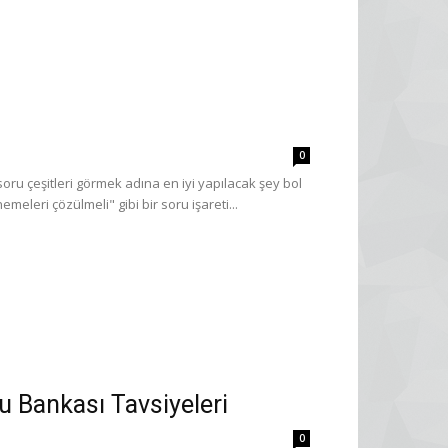
0
ru çeşitleri görmek adına en iyi yapılacak şey bol
leri çözülmeli" gibi bir soru işareti...
u Bankası Tavsiyeleri
0