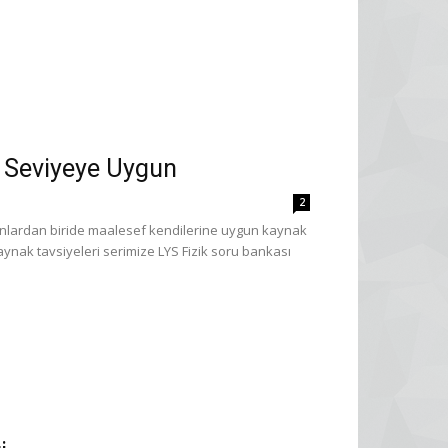
er Seviyeye Uygun
2
runlardan biride maalesef kendilerine uygun kaynak
ynak tavsiyeleri serimize LYS Fizik soru bankası