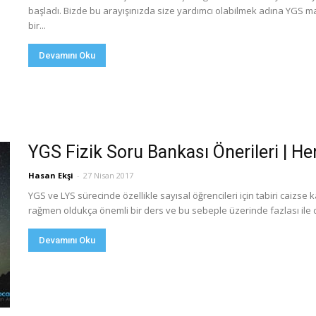
başladı. Bizde bu arayışınızda size yardımcı olabilmek adına YGS m
bir...
Devamını Oku
YGS Fizik Soru Bankası Önerileri | H
Hasan Ekşi
-
27 Nisan 2017
YGS ve LYS sürecinde özellikle sayısal öğrencileri için tabiri caizse
rağmen oldukça önemli bir ders ve bu sebeple üzerinde fazlası ile d
Devamını Oku