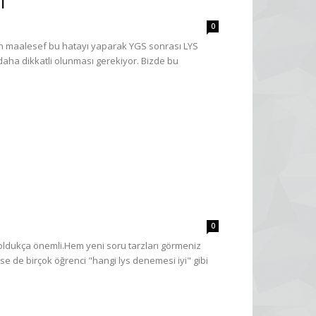
i
0
in maalesef bu hatayı yaparak YGS sonrası LYS
aha dikkatli olunması gerekiyor. Bizde bu
0
oldukça önemli.Hem yeni soru tarzları görmeniz
 de birçok öğrenci "hangi lys denemesi iyi" gibi