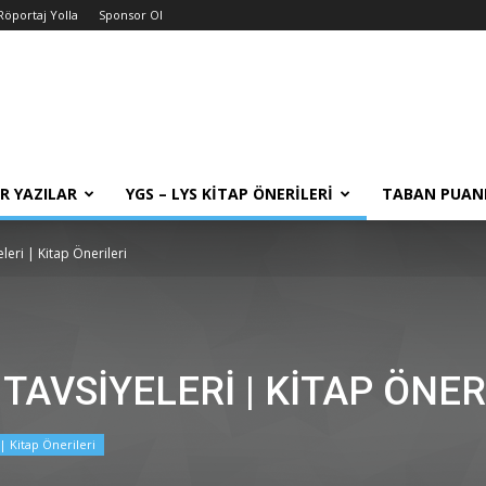
Röportaj Yolla
Sponsor Ol
R YAZILAR
YGS – LYS KITAP ÖNERILERI
TABAN PUAN
leri | Kitap Önerileri
 TAVSIYELERI | KITAP ÖNER
| Kitap Önerileri