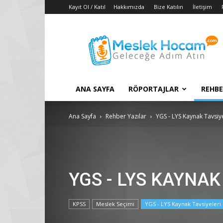
Kayıt Ol / Katıl
Hakkımızda
Bize Katılın
İletişim
Taban
Puanları
–
2018
YGS
–
ANA SAYFA
RÖPORTAJLAR
REHBE
2018
LYS
Konuları
Ana Sayfa
Rehber Yazılar
YGS - LYS Kaynak Tavsiye
YGS - LYS KAYNAK
KPSS
Meslek Seçimi
YGS - LYS Kaynak Tavsiyeleri 