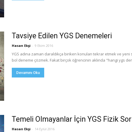
Tavsiye Edilen YGS Denemeleri
Hasan Ekşi
-
9 Ekim 2016
YGS adına zaman daraldıkça biriken konuları tekrar etmek ve yeni so
bol deneme çözmek. Fakat birçok öğrencinin aklında "hangi ygs deneme
Devamını Oku
Temeli Olmayanlar İçin YGS Fizik Sor
Hasan Ekşi
-
14 Eylül 2016