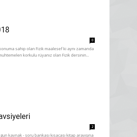
018
0
bir konuma sahip olan Fizik maalesef ki aynı zamanda
muhtemelen korkulu rüyanız olan Fizik dersinin...
vsiyeleri
2
ygun kaynak - soru bankası kısacası kitap arayışına