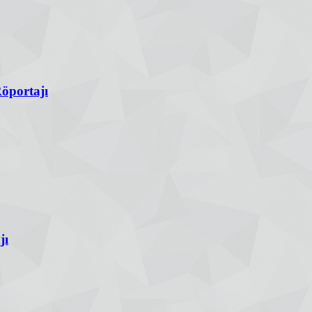
Röportajı
jı