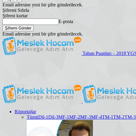
Email adresine yeni bir şifre gönderilecek.
Şifremi Sıfırla
Şifreni kurtar
E-posta
Email adresine yeni bir şifre gönderilecek.
Taban Puanları – 2018 YG
Röportajlar
Tümü
Dil-1
Dil-3
MF-1
MF-2
MF-3
MF-4
TM-1
TM-2
TM-3