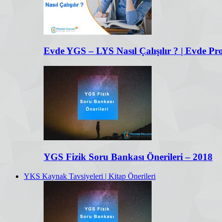
Evde YGS – LYS Nasıl Çalışılır ? | Evde P
YGS Fizik Soru Bankası Önerileri – 2018
YKS Kaynak Tavsiyeleri | Kitap Önerileri