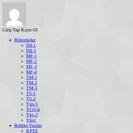
Giriş Yap
Kayıt Ol
Röportajlar
Dil-1
Dil-3
MF-1
MF-2
MF-3
MF-4
TM-1
TM-2
TM-3
TS-1
TS-2
Ygs-5
YGS-6
Yks-2
Yks1
Rehber Yazılar
KPSS