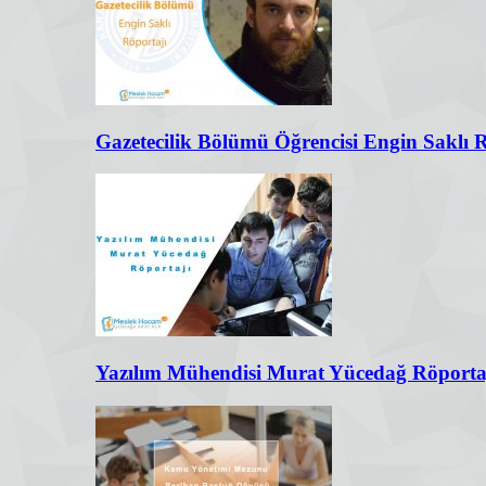
Gazetecilik Bölümü Öğrencisi Engin Saklı 
Yazılım Mühendisi Murat Yücedağ Röporta