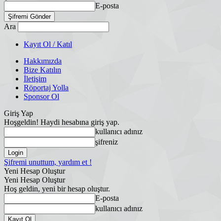
E-posta
Ara
Kayıt Ol / Katıl
Hakkımızda
Bize Katılın
İletişim
Röportaj Yolla
Sponsor Ol
Giriş Yap
Hoşgeldin! Haydi hesabına giriş yap.
kullanıcı adınız
şifreniz
Şifremi unuttum, yardım et !
Yeni Hesap Oluştur
Yeni Hesap Oluştur
Hoş geldin, yeni bir hesap oluştur.
E-posta
kullanıcı adınız