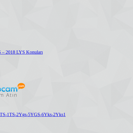
S – 2018 LYS Konuları
TS-1
TS-2
Ygs-5
YGS-6
Yks-2
Yks1