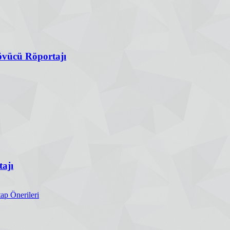
vücü Röportajı
ajı
ap Önerileri