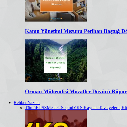
Kamu Yönetimi Mezunu Perihan Baştuğ Dö
Orman Mühendisi Muzaffer Dövücü Röport
Rehber Yazılar
Tümü
KPSS
Meslek Seçimi
YKS Kaynak Tavsiyeleri | Kit