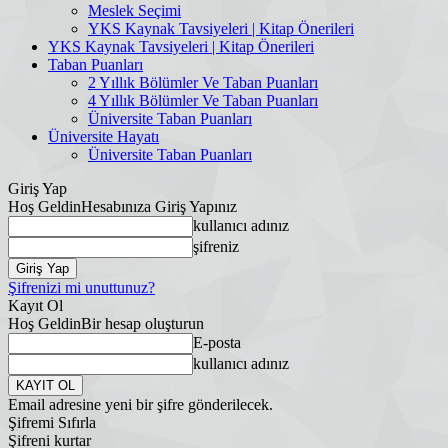
Meslek Seçimi
YKS Kaynak Tavsiyeleri | Kitap Önerileri
YKS Kaynak Tavsiyeleri | Kitap Önerileri
Taban Puanları
2 Yıllık Bölümler Ve Taban Puanları
4 Yıllık Bölümler Ve Taban Puanları
Üniversite Taban Puanları
Üniversite Hayatı
Üniversite Taban Puanları
Giriş Yap
Hoş Geldin
Hesabınıza Giriş Yapınız
kullanıcı adınız
şifreniz
Şifrenizi mi unuttunuz?
Kayıt Ol
Hoş Geldin
Bir hesap oluşturun
E-posta
kullanıcı adınız
Email adresine yeni bir şifre gönderilecek.
Şifremi Sıfırla
Şifreni kurtar