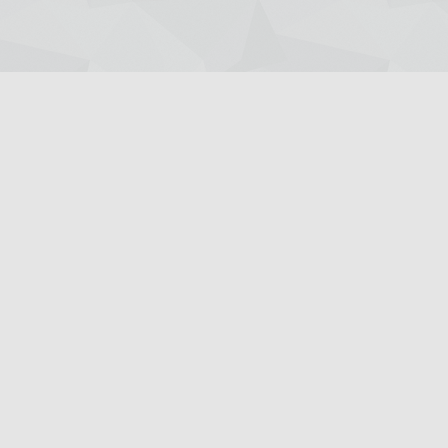
Giriş Yap
Kayıt Ol
Ana Sayfa
Röportajlar
Dil-1
Dil-3
MF-1
MF-2
MF-3
MF-4
TM-1
TM-2
TM-3
TS-1
TS-2
Ygs-5