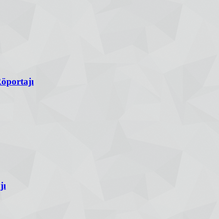
Röportajı
jı