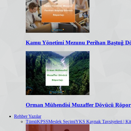
Kamu Yönetimi Mezunu Perihan Baştuğ Dö
Orman Mühendisi Muzaffer Dövücü Röport
Rehber Yazılar
Tümü
KPSS
Meslek Seçimi
YKS Kaynak Tavsiyeleri | Kit