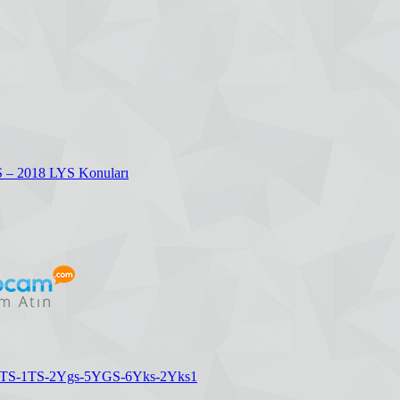
S – 2018 LYS Konuları
TS-1
TS-2
Ygs-5
YGS-6
Yks-2
Yks1