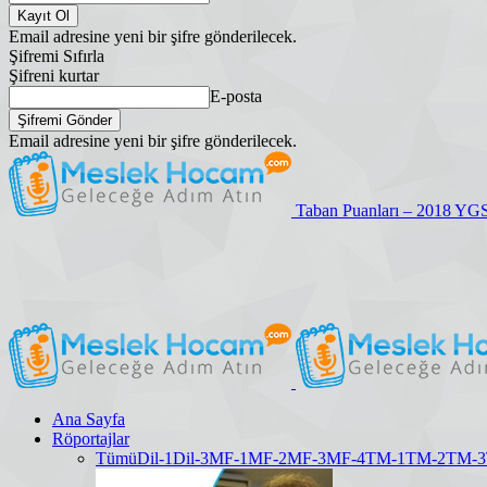
Email adresine yeni bir şifre gönderilecek.
Şifremi Sıfırla
Şifreni kurtar
E-posta
Email adresine yeni bir şifre gönderilecek.
Taban Puanları – 2018 YG
Ana Sayfa
Röportajlar
Tümü
Dil-1
Dil-3
MF-1
MF-2
MF-3
MF-4
TM-1
TM-2
TM-3