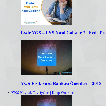
Evde YGS – LYS Nasıl Çalışılır ? | Evde P
YGS Fizik Soru Bankası Önerileri – 2018
YKS Kaynak Tavsiyeleri | Kitap Önerileri