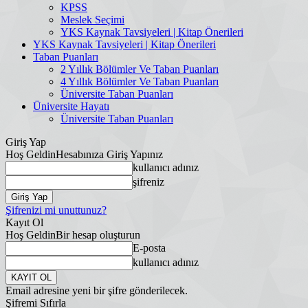
KPSS
Meslek Seçimi
YKS Kaynak Tavsiyeleri | Kitap Önerileri
YKS Kaynak Tavsiyeleri | Kitap Önerileri
Taban Puanları
2 Yıllık Bölümler Ve Taban Puanları
4 Yıllık Bölümler Ve Taban Puanları
Üniversite Taban Puanları
Üniversite Hayatı
Üniversite Taban Puanları
Giriş Yap
Hoş Geldin
Hesabınıza Giriş Yapınız
kullanıcı adınız
şifreniz
Şifrenizi mi unuttunuz?
Kayıt Ol
Hoş Geldin
Bir hesap oluşturun
E-posta
kullanıcı adınız
Email adresine yeni bir şifre gönderilecek.
Şifremi Sıfırla