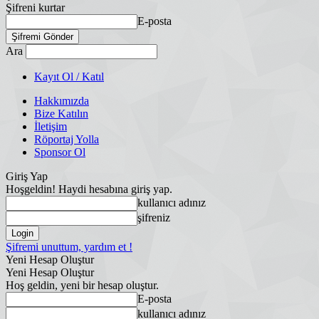
Şifreni kurtar
E-posta
Ara
Kayıt Ol / Katıl
Hakkımızda
Bize Katılın
İletişim
Röportaj Yolla
Sponsor Ol
Giriş Yap
Hoşgeldin! Haydi hesabına giriş yap.
kullanıcı adınız
şifreniz
Şifremi unuttum, yardım et !
Yeni Hesap Oluştur
Yeni Hesap Oluştur
Hoş geldin, yeni bir hesap oluştur.
E-posta
kullanıcı adınız