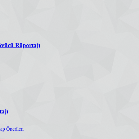
vücü Röportajı
ajı
ap Önerileri