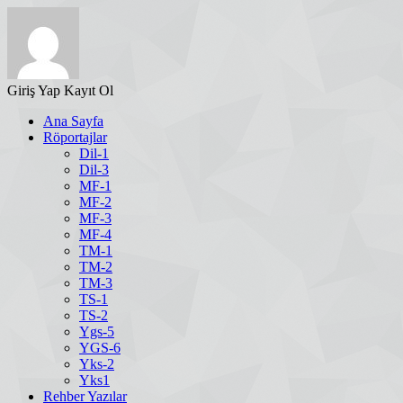
Giriş Yap
Kayıt Ol
Ana Sayfa
Röportajlar
Dil-1
Dil-3
MF-1
MF-2
MF-3
MF-4
TM-1
TM-2
TM-3
TS-1
TS-2
Ygs-5
YGS-6
Yks-2
Yks1
Rehber Yazılar