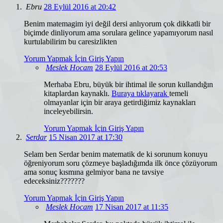
Ebru
28 Eylül 2016 at 20:42
Benim matemagim iyi değil dersi anlıyorum çok dikkatli bir
biçimde dinliyorum ama sorulara gelince yapamıyorum nasıl
kurtulabilirim bu caresizlikten
Yorum Yapmak İçin Giriş Yapın
Meslek Hocam
28 Eylül 2016 at 20:53
Merhaba Ebru, büyük bir ihtimal ile sorun kullandığın
kitaplardan kaynaklı.
Buraya tıklayarak
temeli
olmayanlar için bir araya getirdiğimiz kaynakları
inceleyebilirsin.
Yorum Yapmak İçin Giriş Yapın
Serdar
15 Nisan 2017 at 17:30
Selam ben Serdar benim matematik de ki sorunum konuyu
öğreniyorum soru çözmeye başladığımda ilk önce çözüyorum
ama sonuç kısmına gelmiyor bana ne tavsiye
edeceksiniz???????
Yorum Yapmak İçin Giriş Yapın
Meslek Hocam
17 Nisan 2017 at 11:35