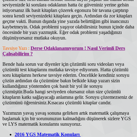
seviyenizde ki sorulara odaklanın hatta öz güveniniz yerine gelsin
istiyorsanız ilk basit kitapları çözerek egonuzu bir tavana çarptırıp
sonra kendi seviyenizdeki kitaplara geçin. Ardından da zor kitapları
geçme vakti. Bunun dışında yine yazıda belirttiğim gibi inancınızı
kaybetmeyin. Odak problemi yaşıyor olabilirsiniz bunun içinde daha
öncesinde bir yazı yazmıştık. Eğer odak problemi yaşadığınızı
düşünüyorsanız mutlaka okuyun.
Tavsiye Yazı :
Derse Odaklanamıyorum ! Nasıl Verimli Ders
Çalışabilirim ?
Bende hala sorun var diyenler için çözümlü soru videoları veya
çözümlü test kitaplarını mutlaka tavsiye ediyorum. Hatta çözümlü
soru kitaplarını herkese tavsiye ederim. Öncelikle kendiniz soruyu
çözün ardından da çözümüne bakın belkide kitap yazarı sizin
kullandığınız yöntemden çok basit bir yol ile soruyu
çözmüştür.Buda hangi seviyeden olursanız olun size çözümlü
kitapların katkı sağlayacağı anlamına gelir. Soruyu çözemezseniz de
çözümünü öğrenirsiniz.Kısacası çözümlü kitaplar candır.
Yazımızın yavaş yavaş sonuna gelirken artık matematik çalışmaya
başlamak için bir sorununuzun kalmadığını düşünerek sizlere YGS
ve LYS matematik konularını sunuyoruz.
2016 YGS Matematik Konuları