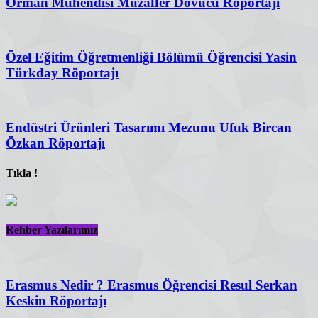
Orman Mühendisi Muzaffer Dövücü Röportajı
Özel Eğitim Öğretmenliği Bölümü Öğrencisi Yasin
Türkday Röportajı
Endüstri Ürünleri Tasarımı Mezunu Ufuk Bircan
Özkan Röportajı
Tıkla !
Rehber Yazılarımız
Erasmus Nedir ? Erasmus Öğrencisi Resul Serkan
Keskin Röportajı