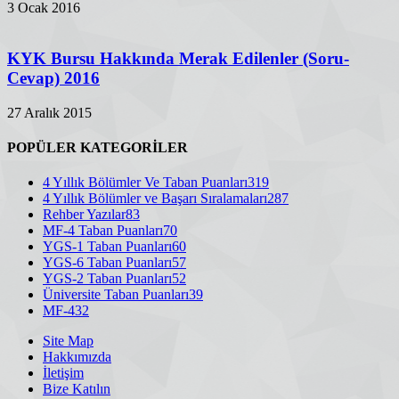
3 Ocak 2016
KYK Bursu Hakkında Merak Edilenler (Soru-
Cevap) 2016
27 Aralık 2015
POPÜLER KATEGORİLER
4 Yıllık Bölümler Ve Taban Puanları
319
4 Yıllık Bölümler ve Başarı Sıralamaları
287
Rehber Yazılar
83
MF-4 Taban Puanları
70
YGS-1 Taban Puanları
60
YGS-6 Taban Puanları
57
YGS-2 Taban Puanları
52
Üniversite Taban Puanları
39
MF-4
32
Site Map
Hakkımızda
İletişim
Bize Katılın