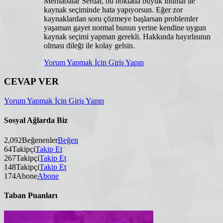
Merhabalar Serdar, bu noktada büyük ihtimal ile
kaynak seçiminde hata yapıyorsun. Eğer zor
kaynaklardan soru çözmeye başlarsan problemler
yaşaman gayet normal bunun yerine kendine uygun
kaynak seçimi yapman gerekli. Hakkında hayırlısının
olması dileği ile kolay gelsin.
Yorum Yapmak İçin Giriş Yapın
CEVAP VER
Yorum Yapmak İçin Giriş Yapın
Sosyal Ağlarda Biz
2,092
Beğenenler
Beğen
64
Takipçi
Takip Et
267
Takipçi
Takip Et
148
Takipçi
Takip Et
174
Abone
Abone
Taban Puanları