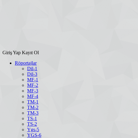
Giriş Yap
Kayıt Ol
Röportajlar
Dil-1
Dil-3
MF-1
MF-2
MF-3
MF-4
TM-1
TM-2
TM-3
TS-1
TS-2
Ygs-5
YGS-6