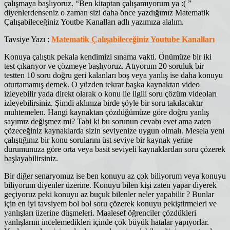
çalışmaya başlıyoruz. “Ben kitaptan çalışamıyorum ya :( ”
diyenlerdenseniz o zaman sizi daha önce yazdığımız Matematik
Çalışabileceğiniz Youtbe Kanalları adlı yazımıza alalım.
Tavsiye Yazı :
Matematik Çalışabileceğiniz Youtube Kanalları
Konuya çalıştık pekala kendimizi sınama vakti. Önümüze bir iki
test çıkarıyor ve çözmeye başlıyoruz. Atıyorum 20 soruluk bir
testten 10 soru doğru geri kalanları boş veya yanlış ise daha konuyu
oturtamamış demek. O yüzden tekrar başka kaynaktan video
izleyebilir yada direkt olarak o konu ile ilgili soru çözüm videoları
izleyebilirsiniz. Şimdi aklınıza birde şöyle bir soru takılacaktır
muhtemelen. Hangi kaynaktan çözdüğümüze göre doğru yanlış
sayımız değişmez mi? Tabi ki bu sorunun cevabı evet ama zaten
çözeceğiniz kaynaklarda sizin seviyenize uygun olmalı. Mesela yeni
çalıştığınız bir konu sorularını üst seviye bir kaynak yerine
durumunuza göre orta veya basit seviyeli kaynaklardan soru çözerek
başlayabilirsiniz.
Bir diğer senaryomuz ise ben konuyu az çok biliyorum veya konuyu
biliyorum diyenler üzerine. Konuyu bilen kişi zaten yapar diyerek
geçiyoruz peki konuyu az buçuk bilenler neler yapabilir ? Bunlar
için en iyi tavsiyem bol bol soru çözerek konuyu pekiştirmeleri ve
yanlışları üzerine düşmeleri. Maalesef öğrenciler çözdükleri
yanlışlarını incelemedikleri içinde çok büyük hatalar yapıyorlar.