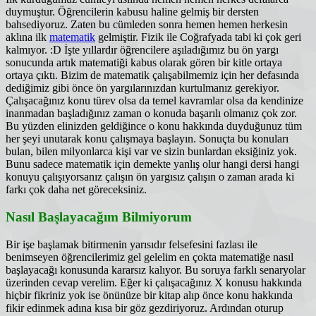
duymuştur. Öğrencilerin kabusu haline gelmiş bir dersten
bahsediyoruz. Zaten bu cümleden sonra hemen hemen herkesin
aklına ilk
matematik
gelmiştir. Fizik ile Coğrafyada tabi ki çok geri
kalmıyor. :D İşte yıllardır öğrencilere aşıladığımız bu ön yargı
sonucunda artık matematiği kabus olarak gören bir kitle ortaya
ortaya çıktı. Bizim de matematik çalışabilmemiz için her defasında
dediğimiz gibi önce ön yargılarınızdan kurtulmanız gerekiyor.
Çalışacağınız konu türev olsa da temel kavramlar olsa da kendinize
inanmadan başladığınız zaman o konuda başarılı olmanız çok zor.
Bu yüzden elinizden geldiğince o konu hakkında duyduğunuz tüm
her şeyi unutarak konu çalışmaya başlayın. Sonuçta bu konuları
bulan, bilen milyonlarca kişi var ve sizin bunlardan eksiğiniz yok.
Bunu sadece matematik için demekte yanlış olur hangi dersi hangi
konuyu çalışıyorsanız çalışın ön yargısız çalışın o zaman arada ki
farkı çok daha net göreceksiniz.
Nasıl Başlayacağım Bilmiyorum
Bir işe başlamak bitirmenin yarısıdır felsefesini fazlası ile
benimseyen öğrencilerimiz gel gelelim en çokta matematiğe nasıl
başlayacağı konusunda kararsız kalıyor. Bu soruya farklı senaryolar
üzerinden cevap verelim. Eğer ki çalışacağınız X konusu hakkında
hiçbir fikriniz yok ise önünüze bir kitap alıp önce konu hakkında
fikir edinmek adına kısa bir göz gezdiriyoruz. Ardından oturup