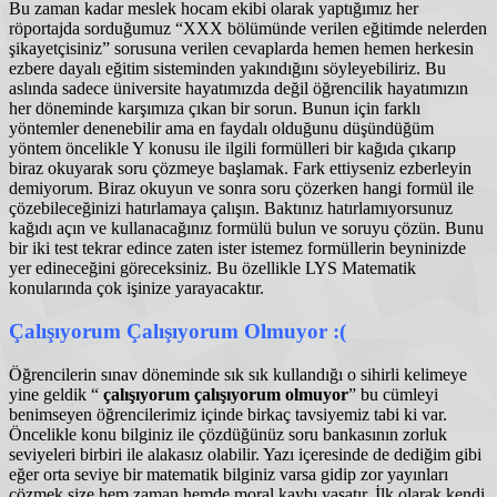
Bu zaman kadar meslek hocam ekibi olarak yaptığımız her
röportajda sorduğumuz “XXX bölümünde verilen eğitimde nelerden
şikayetçisiniz” sorusuna verilen cevaplarda hemen hemen herkesin
ezbere dayalı eğitim sisteminden yakındığını söyleyebiliriz. Bu
aslında sadece üniversite hayatımızda değil öğrencilik hayatımızın
her döneminde karşımıza çıkan bir sorun. Bunun için farklı
yöntemler denenebilir ama en faydalı olduğunu düşündüğüm
yöntem öncelikle Y konusu ile ilgili formülleri bir kağıda çıkarıp
biraz okuyarak soru çözmeye başlamak. Fark ettiyseniz ezberleyin
demiyorum. Biraz okuyun ve sonra soru çözerken hangi formül ile
çözebileceğinizi hatırlamaya çalışın. Baktınız hatırlamıyorsunuz
kağıdı açın ve kullanacağınız formülü bulun ve soruyu çözün. Bunu
bir iki test tekrar edince zaten ister istemez formüllerin beyninizde
yer edineceğini göreceksiniz. Bu özellikle LYS Matematik
konularında çok işinize yarayacaktır.
Çalışıyorum Çalışıyorum Olmuyor :(
Öğrencilerin sınav döneminde sık sık kullandığı o sihirli kelimeye
yine geldik “
çalışıyorum çalışıyorum olmuyor
” bu cümleyi
benimseyen öğrencilerimiz içinde birkaç tavsiyemiz tabi ki var.
Öncelikle konu bilginiz ile çözdüğünüz soru bankasının zorluk
seviyeleri birbiri ile alakasız olabilir. Yazı içeresinde de dediğim gibi
eğer orta seviye bir matematik bilginiz varsa gidip zor yayınları
çözmek size hem zaman hemde moral kaybı yaşatır. İlk olarak kendi