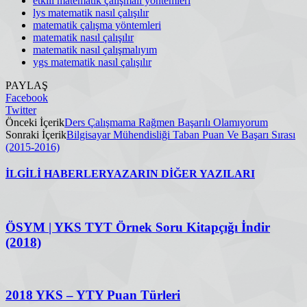
etkili matematik çalışmalı yöntemleri
lys matematik nasıl çalışılır
matematik çalışma yöntemleri
matematik nasıl çalışılır
matematik nasıl çalışmalıyım
ygs matematik nasıl çalışılır
PAYLAŞ
Facebook
Twitter
Önceki İçerik
Ders Çalışmama Rağmen Başarılı Olamıyorum
Sonraki İçerik
Bilgisayar Mühendisliği Taban Puan Ve Başarı Sırası
(2015-2016)
İLGİLİ HABERLER
YAZARIN DİĞER YAZILARI
ÖSYM | YKS TYT Örnek Soru Kitapçığı İndir
(2018)
2018 YKS – YTY Puan Türleri