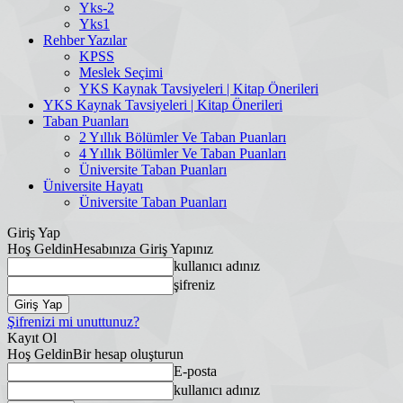
Yks-2
Yks1
Rehber Yazılar
KPSS
Meslek Seçimi
YKS Kaynak Tavsiyeleri | Kitap Önerileri
YKS Kaynak Tavsiyeleri | Kitap Önerileri
Taban Puanları
2 Yıllık Bölümler Ve Taban Puanları
4 Yıllık Bölümler Ve Taban Puanları
Üniversite Taban Puanları
Üniversite Hayatı
Üniversite Taban Puanları
Giriş Yap
Hoş Geldin
Hesabınıza Giriş Yapınız
kullanıcı adınız
şifreniz
Şifrenizi mi unuttunuz?
Kayıt Ol
Hoş Geldin
Bir hesap oluşturun
E-posta
kullanıcı adınız