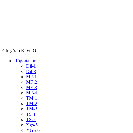
Giriş Yap
Kayıt Ol
Röportajlar
Dil-1
Dil-3
MF-1
MF-2
MF-3
MF-4
TM-1
TM-2
TM-3
TS-1
TS-2
Ygs-5
YGS-6