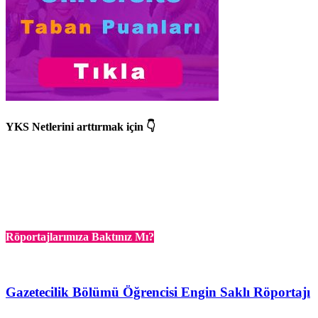
YKS Netlerini arttırmak için 👇
Röportajlarımıza Baktınız Mı?
Gazetecilik Bölümü Öğrencisi Engin Saklı Röportajı