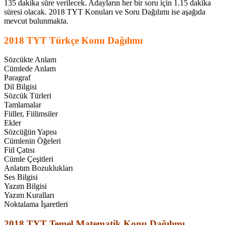
135 dakika süre verilecek. Adayların her bir soru için 1.15 dakika
süresi olacak. 2018 TYT Konuları ve Soru Dağılımı ise aşağıda
mevcut bulunmakta.
2018 TYT Türkçe Konu Dağılımı
Sözcükte Anlam
Cümlede Anlam
Paragraf
Dil Bilgisi
Sözcük Türleri
Tamlamalar
Fiiller, Fiilimsiler
Ekler
Sözcüğün Yapısı
Cümlenin Öğeleri
Fiil Çatısı
Cümle Çeşitleri
Anlatım Bozuklukları
Ses Bilgisi
Yazım Bilgisi
Yazım Kuralları
Noktalama İşaretleri
2018 TYT Temel Matematik Konu Dağılımı