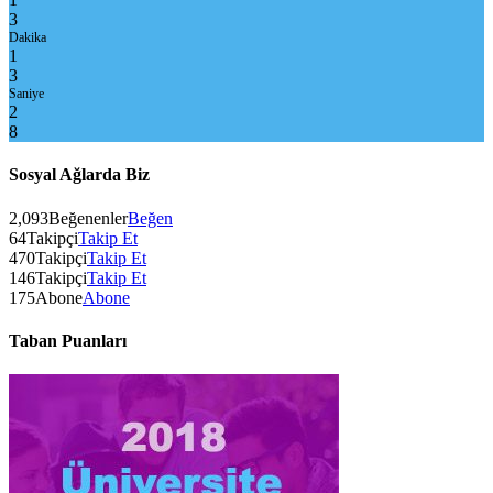
3
Dakika
1
3
Saniye
2
8
Sosyal Ağlarda Biz
2,093
Beğenenler
Beğen
64
Takipçi
Takip Et
470
Takipçi
Takip Et
146
Takipçi
Takip Et
175
Abone
Abone
Taban Puanları