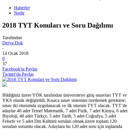
Haberler
Nedir
2018 TYT Konuları ve Soru Dağılımı
Tarafından
Derya Dok
-
14 Ocak 2018
0
37
Facebook'ta Paylaş
Twitter'da Paylaş
Bildiğiniz üzere YÖK tarafından üniversiteye giriş sınavları TYT ve
YKS olarak değiştirildi. Kısaca sınav sistemini özetlemek gerekirse;
sınav iki oturumda uygulanacak ve ilk oturum TYT olacak. TYT’de
adaylar 40 adet Temel Matematik, 7 adet Fizik, 7 adet Kimya, 6 adet
Biyoloji, 40 adet Türkçe, 5 adet Tarih, 5 adet Coğrafya, 5 adet
Felsefe ve 5 adet Din Kültürü soruları olmak üzere toplam 120
sorudan sorumlu olacak. Adaylara bu 120 adet soru için toplamda