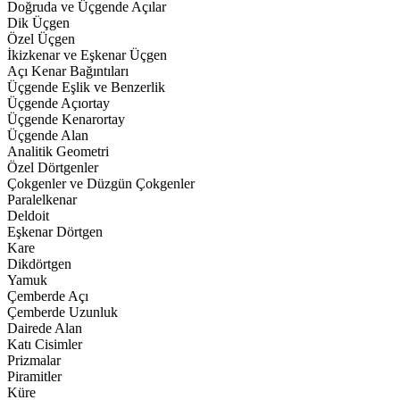
Doğruda ve Üçgende Açılar
Dik Üçgen
Özel Üçgen
İkizkenar ve Eşkenar Üçgen
Açı Kenar Bağıntıları
Üçgende Eşlik ve Benzerlik
Üçgende Açıortay
Üçgende Kenarortay
Üçgende Alan
Analitik Geometri
Özel Dörtgenler
Çokgenler ve Düzgün Çokgenler
Paralelkenar
Deldoit
Eşkenar Dörtgen
Kare
Dikdörtgen
Yamuk
Çemberde Açı
Çemberde Uzunluk
Dairede Alan
Katı Cisimler
Prizmalar
Piramitler
Küre