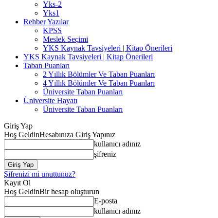
Yks-2
Yks1
Rehber Yazılar
KPSS
Meslek Seçimi
YKS Kaynak Tavsiyeleri | Kitap Önerileri
YKS Kaynak Tavsiyeleri | Kitap Önerileri
Taban Puanları
2 Yıllık Bölümler Ve Taban Puanları
4 Yıllık Bölümler Ve Taban Puanları
Üniversite Taban Puanları
Üniversite Hayatı
Üniversite Taban Puanları
Giriş Yap
Hoş Geldin
Hesabınıza Giriş Yapınız
kullanıcı adınız
şifreniz
Şifrenizi mi unuttunuz?
Kayıt Ol
Hoş Geldin
Bir hesap oluşturun
E-posta
kullanıcı adınız