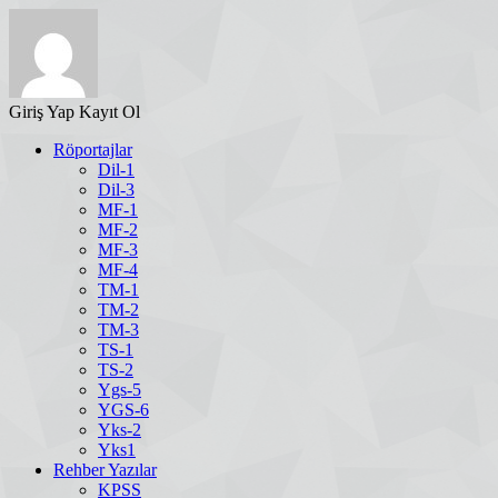
Giriş Yap
Kayıt Ol
Röportajlar
Dil-1
Dil-3
MF-1
MF-2
MF-3
MF-4
TM-1
TM-2
TM-3
TS-1
TS-2
Ygs-5
YGS-6
Yks-2
Yks1
Rehber Yazılar
KPSS