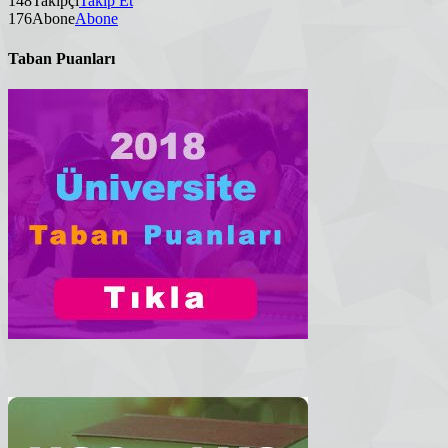
148
Takipçi
Takip Et
176
Abone
Abone
Taban Puanları