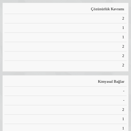
Çözünürlük Kavramı
2
1
1
2
2
2
Kimyasal Bağlar
-
-
2
1
1