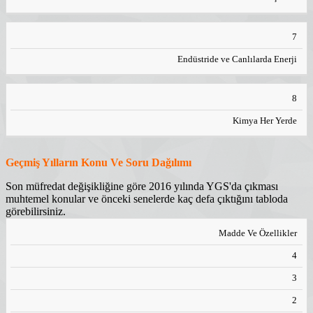
7
Endüstride ve Canlılarda Enerji
8
Kimya Her Yerde
Geçmiş Yılların Konu Ve Soru Dağılımı
Son müfredat değişikliğine göre 2016 yılında YGS'da çıkması
muhtemel konular ve önceki senelerde kaç defa çıktığını tabloda
görebilirsiniz.
KIMYA
Madde Ve Özellikler
2010
2011
2012
2013
2014
2015
KONULARI
4
3
2