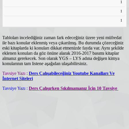
1
1
1
Tabloları incelediğiniz zaman fark edeceğiniz üzere yeni müfredat
ile bazı konular eklenmiş veya çıkarılmış. Bu durumda çözeceğiniz
eski kitaplarda ki konuları dikkat etmenizde fayda var. Aynı şekilde
eklenen konuları da göz önüne alarak 2016-2017 basımı kitaplar
almanız gerekecek. Son olarak YGS – LYS adına değişen kimya
konularının tam listene aşağıdan ulaşabilirsiniz.
Tavsiye Yazı
:
Ders Çalışabileceğiniz Youtube Kanalları Ve
İnternet Siteleri
Tavsiye Yazı :
Ders Çalışırken Sıkılmamanız İçin 10 Tavsiye