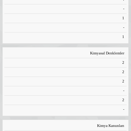
-
1
-
1
Kimyasal Denklemler
2
2
2
-
2
-
Kimya Kanunları