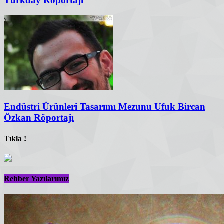
Türkday Röportajı
Endüstri Ürünleri Tasarımı Mezunu Ufuk Bircan
Özkan Röportajı
Tıkla !
Rehber Yazılarımız