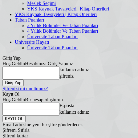
Meslek Seçimi
YKS Kaynak Tavsiyeleri | Kitap Önerileri
YKS Kaynak Tavsiyeleri | Kitap Önerileri
Taban Puanları
2 Yıllık Bölümler Ve Taban Puanları
4 Yıllık Bölümler Ve Taban Puanları
Üniversite Taban Puanları
Üniversite Hayatı
Üniversite Taban Puanları
Giriş Yap
Hoş Geldin
Hesabınıza Giriş Yapınız
kullanıcı adınız
şifreniz
Şifrenizi mi unuttunuz?
Kayıt Ol
Hoş Geldin
Bir hesap oluşturun
E-posta
kullanıcı adınız
Email adresine yeni bir şifre gönderilecek.
Şifremi Sıfırla
Şifreni kurtar