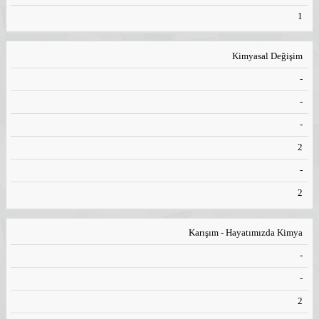
1
Kimyasal Değişim
-
-
-
2
-
2
Karışım - Hayatımızda Kimya
-
-
2