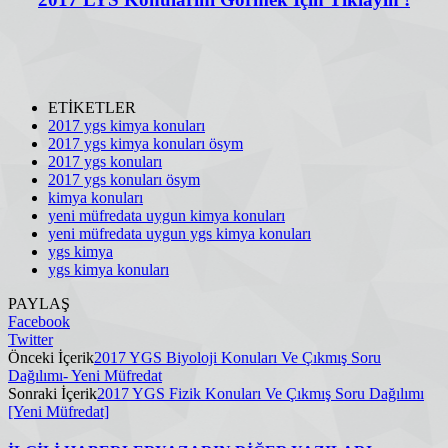
ETİKETLER
2017 ygs kimya konuları
2017 ygs kimya konuları ösym
2017 ygs konuları
2017 ygs konuları ösym
kimya konuları
yeni müfredata uygun kimya konuları
yeni müfredata uygun ygs kimya konuları
ygs kimya
ygs kimya konuları
PAYLAŞ
Facebook
Twitter
Önceki İçerik
2017 YGS Biyoloji Konuları Ve Çıkmış Soru
Dağılımı- Yeni Müfredat
Sonraki İçerik
2017 YGS Fizik Konuları Ve Çıkmış Soru Dağılımı
[Yeni Müfredat]