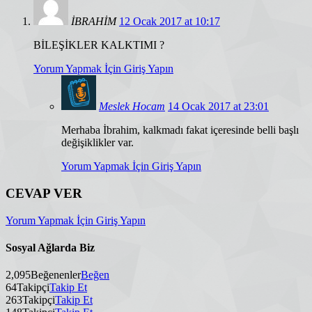
İBRAHİM
12 Ocak 2017 at 10:17
BİLEŞİKLER KALKTIMI ?
Yorum Yapmak İçin Giriş Yapın
Meslek Hocam
14 Ocak 2017 at 23:01
Merhaba İbrahim, kalkmadı fakat içeresinde belli başlı
değişiklikler var.
Yorum Yapmak İçin Giriş Yapın
CEVAP VER
Yorum Yapmak İçin Giriş Yapın
Sosyal Ağlarda Biz
2,095
Beğenenler
Beğen
64
Takipçi
Takip Et
263
Takipçi
Takip Et