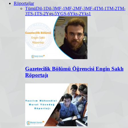
Röportajlar
Tümü
Dil-1
Dil-3
MF-1
MF-2
MF-3
MF-4
TM-1
TM-2
TM-
3
TS-1
TS-2
Ygs-5
YGS-6
Yks-2
Yks1
Gazetecilik Bölümü Öğrencisi Engin Saklı
Röportajı