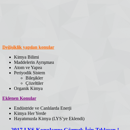
Değişiklik yapılan konular
Kimya Bilimi
Maddelerin Ayrışması
Atom ve Yapısı
Periyodik Sistem
Bileşikler
Çözeltiler
Organik Kimya
Eklenen Konular
Endüstride ve Canlılarda Enerji
Kimya Her Yerde
Hayatımızda Kimya (LYS’ye Eklendi)
2017 LYS Konularını Görmek İçin Tıklayın !