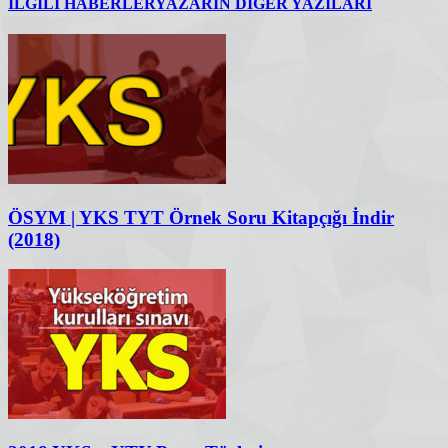
İLGİLİ HABERLER
YAZARIN DİĞER YAZILARI
ÖSYM | YKS TYT Örnek Soru Kitapçığı İndir
(2018)