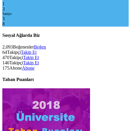
1
3
Saniye
3
8
Sosyal Ağlarda Biz
2,093
Beğenenler
Beğen
64
Takipçi
Takip Et
470
Takipçi
Takip Et
146
Takipçi
Takip Et
175
Abone
Abone
Taban Puanları