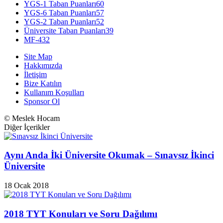
YGS-1 Taban Puanları
60
YGS-6 Taban Puanları
57
YGS-2 Taban Puanları
52
Üniversite Taban Puanları
39
MF-4
32
Site Map
Hakkımızda
İletişim
Bize Katılın
Kullanım Koşulları
Sponsor Ol
© Meslek Hocam
Diğer İçerikler
Aynı Anda İki Üniversite Okumak – Sınavsız İkinci
Üniversite
18 Ocak 2018
2018 TYT Konuları ve Soru Dağılımı