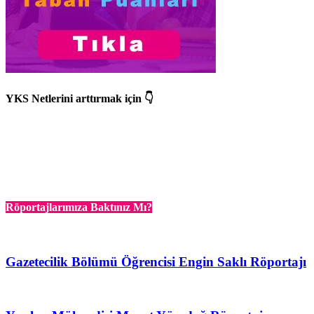
YKS Netlerini arttırmak için 👇
Röportajlarımıza Baktınız Mı?
Gazetecilik Bölümü Öğrencisi Engin Saklı Röportajı