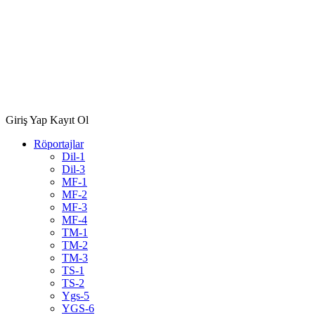
Giriş Yap
Kayıt Ol
Röportajlar
Dil-1
Dil-3
MF-1
MF-2
MF-3
MF-4
TM-1
TM-2
TM-3
TS-1
TS-2
Ygs-5
YGS-6