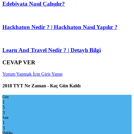
Edebiyata Nasıl Çalışılır?
Hackhaton Nedir ? | Hackhaton Nasıl Yapılır ?
Learn And Travel Nedir ? | Detaylı Bilgi
CEVAP VER
Yorum Yapmak İçin Giriş Yapın
2018 TYT Ne Zaman - Kaç Gün Kaldı
Gün
1
5
3
Saat
1
3
Dakika