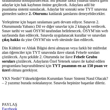
sıralamasına dönüştürülecektir. Bu şekilde farklı yıllarda sınava giren
adaylar için hak kaybının önüne geçilecek. Adaylara adil bir
puanlama sistemi sunulacak. Adaylar bir sonraki sene TYT sınavına
girmeden sadece
2. Oturum
a katılarak şanslarını deneyebilecekler.
Yerleştirme için başarı sıralaması şartı devam ediyor. Sınavın 2.
Oturumunda Yabancı Dil ve diğer sınavlar için 2 kitapçık verilecek.
Sınav tarihi ve saati ÖSYM tarafından belirlenecek. ÖSYM’nin web
sayfasında ilan edilecek. Sınavda uygulanacak kurallar ve sınavdan
çıkış hakkı
da yine ÖSYM’nin web sitesinde ilan edilecek.
Din Kültürü ve Ahlak Bilgisi dersi almayan veya farklı bir müfredat
alan öğrenciler için TYT sınavında ilave olarak Felsefe soruları
çözülecek. Aynı şekilde 2. Oturumda ise ilave
Felsefe Grubu
soruları
çözülecek. Adayların Özel Yetenek sınavı ile kabul edilen
programlara başvurabilmesi için
TYT puanının en az 150 puan ve
üzeri
olması gerekiyor.
YKS Nedir? Yükseköğretim Kurumları Sınav Sistemi Nasıl Olacak?
– 2 yazımız burada noktalanıyor. Sınavda hepinize başarılar dileriz.
PAYLAŞ
Facebook