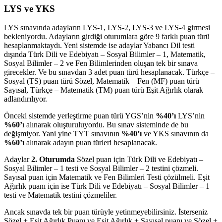
LYS ve YKS
LYS sınavında adayların LYS-1, LYS-2, LYS-3 ve LYS-4 girmesi
bekleniyordu. Adayların girdiği oturumlara göre 9 farklı puan türü
hesaplanmaktaydı. Yeni sistemde ise adaylar Yabancı Dil testi
dışında Türk Dili ve Edebiyatı – Sosyal Bilimler – 1, Matematik,
Sosyal Bilimler – 2 ve Fen Bilimlerinden oluşan tek bir sınava
girecekler. Ve bu sınavdan 3 adet puan türü hesaplanacak. Türkçe –
Sosyal (TS) puan türü Sözel, Matematik – Fen (MF) puan türü
Sayısal, Türkçe – Matematik (TM) puan türü Eşit Ağırlık olarak
adlandırılıyor.
Önceki sistemde yerleştirme puan türü YGS’nin
%40’ı
LYS’nin
%60’
ı alınarak oluşturuluyordu. Bu sınav sisteminde de bu
değişmiyor. Yani yine TYT sınavının
%40’ı
ve YKS sınavının da
%60’ı
alınarak adayın puan türleri hesaplanacak.
Adaylar
2. Oturumda
Sözel puan için Türk Dili ve Edebiyatı –
Sosyal Bilimler – 1 testi ve Sosyal Bilimler – 2 testini çözmeli.
Sayısal puan için Matematik ve Fen Bilimleri Testi çözülmeli. Eşit
Ağırlık puanı için ise Türk Dili ve Edebiyatı – Sosyal Bilimler – 1
testi ve Matematik testini çözmeliler.
Ancak sınavda tek bir puan türüyle yetinmeyebilirsiniz. İsterseniz
Sözel + Eşit Ağırlık Puanı ve Eşit Ağırlık + Sayısal puanı ve Sözel +