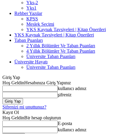
Yks-2
Yks1
Rehber Yazılar
KPSS
Meslek Seçimi
YKS Kaynak Tavsiyeleri | Kitap Önerileri
YKS Kaynak Tavsiyeleri | Kitap Önerileri
Taban Puanları
2 Yıllık Bölümler Ve Taban Puanları
4 Yıllık Bölümler Ve Taban Puanları
Üniversite Taban Puanları
Üniversite Hayatı
Üniversite Taban Puanları
Giriş Yap
Hoş Geldin
Hesabınıza Giriş Yapınız
kullanıcı adınız
şifreniz
Şifrenizi mi unuttunuz?
Kayıt Ol
Hoş Geldin
Bir hesap oluşturun
E-posta
kullanıcı adınız