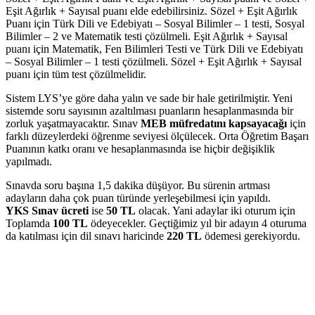
Eşit Ağırlık + Sayısal puanı elde edebilirsiniz. Sözel + Eşit Ağırlık
Puanı için Türk Dili ve Edebiyatı – Sosyal Bilimler – 1 testi, Sosyal
Bilimler – 2 ve Matematik testi çözülmeli. Eşit Ağırlık + Sayısal
puanı için Matematik, Fen Bilimleri Testi ve Türk Dili ve Edebiyatı
– Sosyal Bilimler – 1 testi çözülmeli. Sözel + Eşit Ağırlık + Sayısal
puanı için tüm test çözülmelidir.
Sistem LYS’ye göre daha yalın ve sade bir hale getirilmiştir. Yeni
sistemde soru sayısının azaltılması puanların hesaplanmasında bir
zorluk yaşatmayacaktır. Sınav
MEB müfredatını kapsayacağı
için
farklı düzeylerdeki öğrenme seviyesi ölçülecek. Orta Öğretim Başarı
Puanının katkı oranı ve hesaplanmasında ise hiçbir değişiklik
yapılmadı.
Sınavda soru başına 1,5 dakika düşüyor. Bu sürenin artması
adayların daha çok puan türünde yerleşebilmesi için yapıldı.
YKS
Sınav ücreti
ise
50 TL
olacak. Yani adaylar iki oturum için
Toplamda
100 TL
ödeyecekler. Geçtiğimiz yıl bir adayın 4 oturuma
da katılması için dil sınavı haricinde
220 TL
ödemesi gerekiyordu.