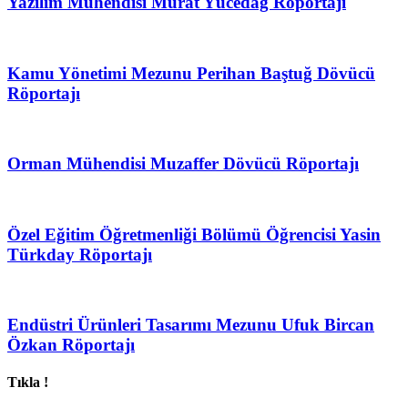
Yazılım Mühendisi Murat Yücedağ Röportajı
Kamu Yönetimi Mezunu Perihan Baştuğ Dövücü
Röportajı
Orman Mühendisi Muzaffer Dövücü Röportajı
Özel Eğitim Öğretmenliği Bölümü Öğrencisi Yasin
Türkday Röportajı
Endüstri Ürünleri Tasarımı Mezunu Ufuk Bircan
Özkan Röportajı
Tıkla !