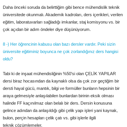
Daha önceki soruda da belirttiğim gibi bence mühendislik teknik
üniversitede okunmalı. Akademik kadroları, ders içerikleri, verilen
eğitim, laboratuvarları sağladığı imkanlar, staj komisyonu vs. bir
çok açıdan bir adım öndeler diye düşünüyorum.
8 -­) Her öğrencinin kabusu olan bazı dersler vardır. Peki sizin
üniversite eğitiminiz boyunca ne çok zorlandığınız ders hangisi
oldu?
Tabi ki de inşaat mühendisliğinin %50’si olan ÇELİK YAPILAR
dersi biraz hocasından da kaynaklı olsa da çok zor geçtiğim bir
dersti hayal gücü, mantık, bilgi ve formüller bunların hepsinin bir
araya gelmesiyle anlaşılabilen bunlardan birinin eksik olması
halinde FF kaçınılmaz olan belalı bir ders. Dersin konusuna
gelince adından da anlaşıldığı gibi çelik yapı işleri yani kaynak,
bulon, perçin hesapları çelik çatı vs. gibi işlerle ilgili
teknik çözümlemeler.