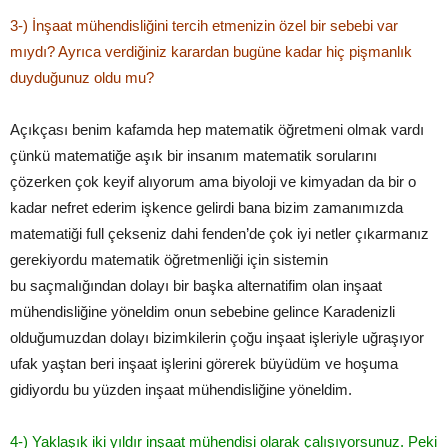
3­-) İnşaat mühendisliğini tercih etmenizin özel bir sebebi var
mıydı? Ayrıca verdiğiniz karardan bugüne kadar hiç pişmanlık
duyduğunuz oldu mu?
Açıkçası benim kafamda hep matematik öğretmeni olmak vardı
çünkü matematiğe aşık bir insanım matematik sorularını
çözerken çok keyif alıyorum ama biyoloji ve kimyadan da bir o
kadar nefret ederim işkence gelirdi bana bizim zamanımızda
matematiği full çekseniz dahi fenden’de çok iyi netler çıkarmanız
gerekiyordu matematik öğretmenliği için sistemin
bu saçmalığından dolayı bir başka alternatifim olan inşaat
mühendisliğine yöneldim onun sebebine gelince Karadenizli
olduğumuzdan dolayı bizimkilerin çoğu inşaat işleriyle uğraşıyor
ufak yaştan beri inşaat işlerini görerek büyüdüm ve hoşuma
gidiyordu bu yüzden inşaat mühendisliğine yöneldim.
4­-) Yaklaşık iki yıldır inşaat mühendisi olarak çalışıyorsunuz. Peki