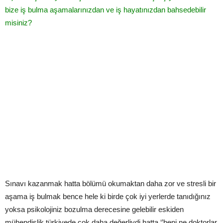
bize iş bulma aşamalarınızdan ve iş hayatınızdan bahsedebilir
misiniz?
Sınavı kazanmak hatta bölümü okumaktan daha zor ve stresli bir
aşama iş bulmak bence hele ki birde çok iyi yerlerde tanıdığınız
yoksa psikolojiniz bozulma derecesine gelebilir eskiden
mühendislik türkiyede çok daha değerliydi hatta ‘’beni ne doktorlar