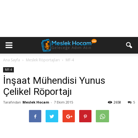
Ana Sayfa
Meslek Röportajları
MF-4
MF-4
İnşaat Mühendisi Yunus
Çelikel Röportajı
Tarafından
Meslek Hocam
-
7 Ekim 2015
2658
5