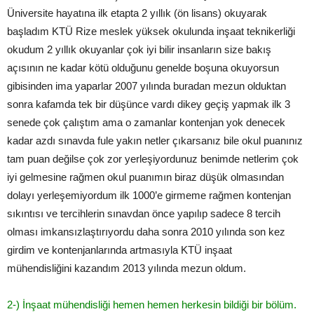
Üniversite hayatına ilk etapta 2 yıllık (ön lisans) okuyarak
başladım KTÜ Rize meslek yüksek okulunda inşaat teknikerliği
okudum 2 yıllık okuyanlar çok iyi bilir insanların size bakış
açısının ne kadar kötü olduğunu genelde boşuna okuyorsun
gibisinden ima yaparlar 2007 yılında buradan mezun olduktan
sonra kafamda tek bir düşünce vardı dikey geçiş yapmak ilk 3
senede çok çalıştım ama o zamanlar kontenjan yok denecek
kadar azdı sınavda fule yakın netler çıkarsanız bile okul puanınız
tam puan değilse çok zor yerleşiyordunuz benimde netlerim çok
iyi gelmesine rağmen okul puanımın biraz düşük olmasından
dolayı yerleşemiyordum ilk 1000’e girmeme rağmen kontenjan
sıkıntısı ve tercihlerin sınavdan önce yapılıp sadece 8 tercih
olması imkansızlaştırıyordu daha sonra 2010 yılında son kez
girdim ve kontenjanlarında artmasıyla KTÜ inşaat
mühendisliğini kazandım 2013 yılında mezun oldum.
2­-) İnşaat mühendisliği hemen hemen herkesin bildiği bir bölüm.