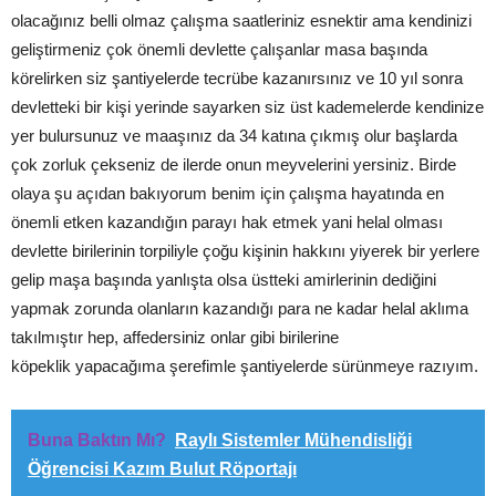
olacağınız belli olmaz çalışma saatleriniz esnektir ama kendinizi
geliştirmeniz çok önemli devlette çalışanlar masa başında
körelirken siz şantiyelerde tecrübe kazanırsınız ve 10 yıl sonra
devletteki bir kişi yerinde sayarken siz üst kademelerde kendinize
yer bulursunuz ve maaşınız da 3­4 katına çıkmış olur başlarda
çok zorluk çekseniz de ilerde onun meyvelerini yersiniz. Birde
olaya şu açıdan bakıyorum benim için çalışma hayatında en
önemli etken kazandığın parayı hak etmek yani helal olması
devlette birilerinin torpiliyle çoğu kişinin hakkını yiyerek bir yerlere
gelip maşa başında yanlışta olsa üstteki amirlerinin dediğini
yapmak zorunda olanların kazandığı para ne kadar helal aklıma
takılmıştır hep, affedersiniz onlar gibi birilerine
köpeklik yapacağıma şerefimle şantiyelerde sürünmeye razıyım.
Buna Baktın Mı?
Raylı Sistemler Mühendisliği
Öğrencisi Kazım Bulut Röportajı