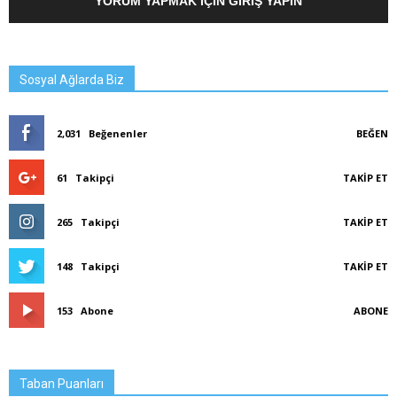
YORUM YAPMAK İÇIN GIRIŞ YAPIN
Sosyal Ağlarda Biz
2,031
Beğenenler
BEĞEN
61
Takipçi
TAKIP ET
265
Takipçi
TAKIP ET
148
Takipçi
TAKIP ET
153
Abone
ABONE
Taban Puanları