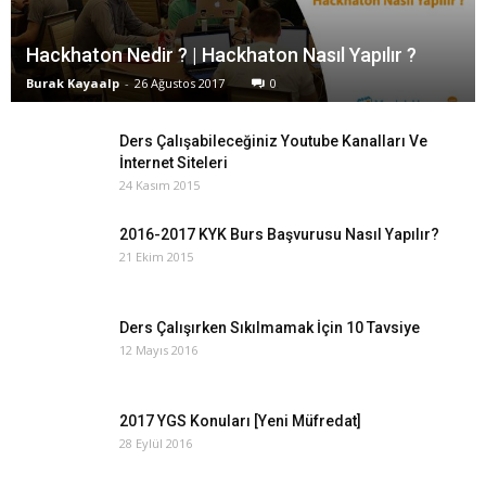
Hackhaton Nedir ? | Hackhaton Nasıl Yapılır ?
Burak Kayaalp
-
26 Ağustos 2017
0
Ders Çalışabileceğiniz Youtube Kanalları Ve
İnternet Siteleri
24 Kasım 2015
2016-2017 KYK Burs Başvurusu Nasıl Yapılır?
21 Ekim 2015
Ders Çalışırken Sıkılmamak İçin 10 Tavsiye
12 Mayıs 2016
2017 YGS Konuları [Yeni Müfredat]
28 Eylül 2016