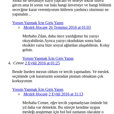
Simdi ise dersanaye kayıt yapcam ve seneye tekrar snava
gircm ama bi sorun var hala hangi ünverstye ve hangi bölümü
sececğme karar veremiyorum lütfeeen yardımcı olurmsnz ne
yapmalım ..
Yorum Yapmak İçin Giriş Yapın
Meslek Hocam
26 Temmuz 2016 at 01:03
Merhaba Zilan, daha önce yazdığımız bu yazıyı
okuyabilirsin.Ayrıca yazıyı okuduktan sonra hala
eksikler varsa bize sosyal ağlardan ulaşabilirsin. Kolay
gelsin.
Yorum Yapmak İçin Giriş Yapın
Cemre
2 Eylül 2016 at 01:25
Bende liseden mezun oldum ve tercih yapmadım. Ve meslek
seçiminde çok kararsızim sonradan pisman olmaktan çok
korkuyorum
Yorum Yapmak İçin Giriş Yapın
Meslek Hocam
2 Eylül 2016 at 11:13
Merhaba Cemre, eğer tercih yapmadıysan önünde bir
yıl daha var demektir. Bu süreçte kendine uygun
mesleği araştırman için bol bol zamanın olacaktır o