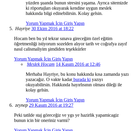
yüzden şuanda bunun stresini yaşama. Ayrıca sitemizde
ki röportajları okuyarak kendine uygun meslek
hakkında bilgi edinebilirsin. Kolay gelsin.
Yorum Yapmak İçin Giriş Yapın
Hayriye
30 Ekim 2016 at 18:22
Hocam ben bu yıl tekrar sınava gireceğim özel eğitim
öğretmenliği istiyorum sozelden alıyor tarih ve coğrafya zayıf
nasıl calismaliyim şimdiden teşekkürler
Yorum Yapmak İçin Giriş Yapın
Meslek Hocam
14 Kasım 2016 at 12:46
Merhaba Hayriye, bu konu hakkında kısa zamanda yazı
yazacağız. O vakte kadar
burada ki
yazıyı
okuyabilirsin. Hakkında hayırlısının olması dileği ile
kolay gelsin.
Yorum Yapmak İçin Giriş Yapın
zeynep
29 Kasım 2016 at 19:27
Peki tatilde staj göreceğiz ve ygs ye hazirlik yapamicagiz
bunun icin bir oneriniz varmi?
Yorum Yapmak İçin Giriş Yapın