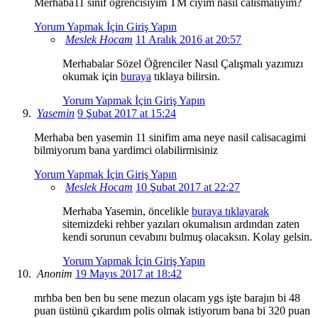
Merhaba11 sinif ogrencisiyim TM ciyim nasil calismaliyim?
Yorum Yapmak İçin Giriş Yapın
Meslek Hocam
11 Aralık 2016 at 20:57
Merhabalar Sözel Öğrenciler Nasıl Çalışmalı yazımızı
okumak için
buraya
tıklaya bilirsin.
Yorum Yapmak İçin Giriş Yapın
Yasemin
9 Şubat 2017 at 15:24
Merhaba ben yasemin 11 sinifim ama neye nasil calisacagimi
bilmiyorum bana yardimci olabilirmisiniz
Yorum Yapmak İçin Giriş Yapın
Meslek Hocam
10 Şubat 2017 at 22:27
Merhaba Yasemin, öncelikle
buraya tıklayarak
sitemizdeki rehber yazıları okumalısın ardından zaten
kendi sorunun cevabını bulmuş olacaksın. Kolay gelsin.
Yorum Yapmak İçin Giriş Yapın
Anonim
19 Mayıs 2017 at 18:42
mrhba ben ben bu sene mezun olacam ygs işte barajın bi 48
puan üstünü çıkardım polis olmak istiyorum bana bi 320 puan