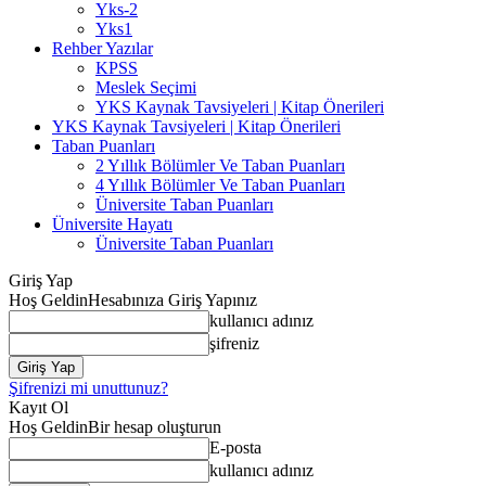
Yks-2
Yks1
Rehber Yazılar
KPSS
Meslek Seçimi
YKS Kaynak Tavsiyeleri | Kitap Önerileri
YKS Kaynak Tavsiyeleri | Kitap Önerileri
Taban Puanları
2 Yıllık Bölümler Ve Taban Puanları
4 Yıllık Bölümler Ve Taban Puanları
Üniversite Taban Puanları
Üniversite Hayatı
Üniversite Taban Puanları
Giriş Yap
Hoş Geldin
Hesabınıza Giriş Yapınız
kullanıcı adınız
şifreniz
Şifrenizi mi unuttunuz?
Kayıt Ol
Hoş Geldin
Bir hesap oluşturun
E-posta
kullanıcı adınız