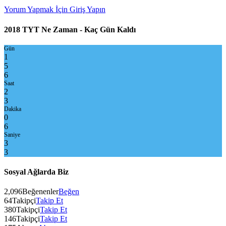
Yorum Yapmak İçin Giriş Yapın
2018 TYT Ne Zaman - Kaç Gün Kaldı
Gün
1
5
6
Saat
2
3
Dakika
0
6
Saniye
3
3
Sosyal Ağlarda Biz
2,096
Beğenenler
Beğen
64
Takipçi
Takip Et
380
Takipçi
Takip Et
146
Takipçi
Takip Et