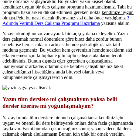
önde olmanızı sağlayacaktır. Bu yüzden yazın kişisel olarak
kendinize uygun bir ders çalışma programı hazırlamalısınız. Tabi bu
programı hazırlarken dikkat edilmesi gereken nokta
kendinize uygun
olması.Peki bu nasıl olacak diyorsanız sizi daha önce yazdığımız
3
Adımda Verimli Ders Çalışma Programı Hazırlama
yazısına alalım.
Yazıyı okuduğunuzu varsayarak birkaç şey daha ekleyelim. Yazın
ders çalışmak normal dönemlere göre biraz daha zordur bunun
sebebi ise hem sıcakların artması hemde psikolojik olarak tatil
moduna geçmeniz. Bu yüzden hem çevrenizin hemde sıcakların sizi
etkilememesi için kütüphane gibi toplu çalışma alanlarını tercih
edebilirsiniz. Bunun dışında eğer gerçekten çalışacağınıza
inanıyorsanız arkadaş ortamınız ile beraber çalışabilirsiniz fakat
çalışmadığınızı hissettiğiniz anda bireysel olarak veya
kütüphanelerde çalışmayı tercih edin.
Yazın tüm derslere mi çalışmalıyım yoksa belli
dersler üzerine mi yoğunlaşmalıyım?
Yaz aylarında tüm derslere bir anda çalışmaktansa kendiniz için
uygun ve önemli iki ders belirleyerek onlara daha fazla çalışmanızda
fayda var. Fakat buradan çıkartacağınız sonuç yazın sadece iki ders
çalışmak olarak algılanmasın.Bunun için ufak bir örnek verelim.