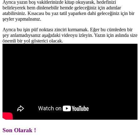
Ayrıca yazın boş vakitlerinizde kitap okuyarak, hedefinizi
belirleyerek hem dinlenebilir hemde geleceğiniz için adımlar
atabilirsiniz. Kısacası bu yaz tatil yaparken dahi geleceğiniz için bir
şeyler yapmalısınız.
Ayrıca bu işin püf noktası zinciri kırmamak. Eğer bu cümleden bir
şey anlamadıysanız aşağıdaki videoyu izleyin. Yazın için aslında size
önemli bir yol gösterici olacak.
Son Olarak !