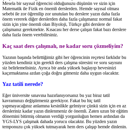
Mesela bir sayısal öğrencisi olduğunuzu düşünün ve sizin için
Matematik ile Fizik en önemli derslerden. Hemde sayısal olması
sebebi ile zor öğrenilip zor unutulan bu derslere yazın daha fazla
önem vererek diğer derslerden daha fazla çalışmanız normal fakat
sizin için yine önemli olan Biyoloji, Türkçe gibi derslere de
çalışmanız gerekmekte. Kısacası her derse çalışın fakat bazı derslere
daha fazla önem verebilirsiniz.
Kaç saat ders çalışmalı, ne kadar soru çözmeliyim?
Yazının başında belirttiğimiz gibi her öğrencinin reçetesi farklıdır bu
yüzden kendiniz için gerekli ders çalışma süresini ve soru sayısını
siz belirlemelisiniz. Ayrıca bir anda yüksek başlayıp hevesinizi
kaçırmaktansa azdan çoğa doğru gitmeniz daha uygun olacaktır.
Yaz tatili nerede?
Eğer üniversite sınavına hazırlanıyorsanız bu yaz biraz tatil
kavramınızı değiştirmeniz gerekiyor. Fakat bu hiç tatil
yapmayacağınız anlamına kesinlikle gelmiyor çünkü sizin için en az
dersleriniz kadar yazın dinlenmeniz de önemli. Zaten uzun bir eğitim
dönemini bitirmiş olmanın verdiği yorgunluğun hemen ardından da
YGS-LYS çalışmak dahada yorucu olacaktır. Bu yüzden yazın
temponuzu çok yüksek tutmayarak hem ders çalışıp hemde dinlenin.