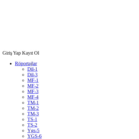
Giriş Yap
Kayıt Ol
Röportajlar
Dil-1
Dil-3
MF-1
MF-2
MF-3
MF-4
TM-1
TM-2
TM-3
TS-1
TS-2
Ygs-5
YGS-6