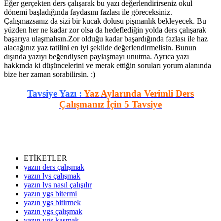
Eğer gerçekten ders çalışarak bu yazı değerlendirirseniz okul
dönemi başladığında faydasını fazlası ile göreceksiniz.
Çalışmazsanız da sizi bir kucak dolusu pişmanlık bekleyecek. Bu
yüzden her ne kadar zor olsa da hedeflediğin yolda ders çalışarak
başarıya ulaşmalısın.Zor olduğu kadar başardığında fazlası ile haz
alacağınız yaz tatilini en iyi şekilde değerlendirmelisin. Bunun
dışında yazıyı beğendiysen paylaşmayı unutma. Ayrıca yazı
hakkında ki düşüncelerini ve merak ettiğin soruları yorum alanında
bize her zaman sorabilirsin. :)
Tavsiye Yazı :
Yaz Aylarında Verimli Ders
Çalışmanız İçin 5 Tavsiye
ETİKETLER
yazın ders çalışmak
yazın lys çalışmak
yazın lys nasıl çalışılır
yazın ygs bitermi
yazın ygs bitirmek
yazın ygs çalışmak
yazın ygs kasmak