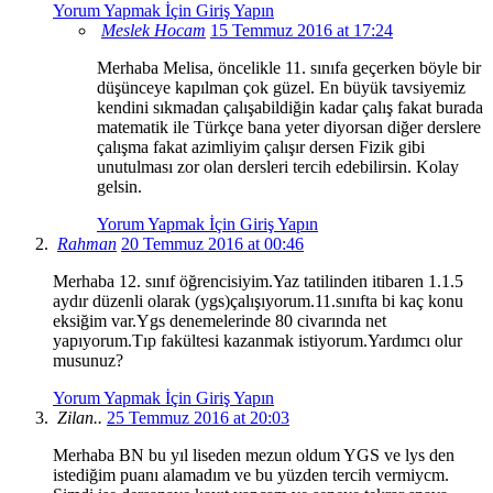
Yorum Yapmak İçin Giriş Yapın
Meslek Hocam
15 Temmuz 2016 at 17:24
Merhaba Melisa, öncelikle 11. sınıfa geçerken böyle bir
düşünceye kapılman çok güzel. En büyük tavsiyemiz
kendini sıkmadan çalışabildiğin kadar çalış fakat burada
matematik ile Türkçe bana yeter diyorsan diğer derslere
çalışma fakat azimliyim çalışır dersen Fizik gibi
unutulması zor olan dersleri tercih edebilirsin. Kolay
gelsin.
Yorum Yapmak İçin Giriş Yapın
Rahman
20 Temmuz 2016 at 00:46
Merhaba 12. sınıf öğrencisiyim.Yaz tatilinden itibaren 1.1.5
aydır düzenli olarak (ygs)çalışıyorum.11.sınıfta bi kaç konu
eksiğim var.Ygs denemelerinde 80 civarında net
yapıyorum.Tıp fakültesi kazanmak istiyorum.Yardımcı olur
musunuz?
Yorum Yapmak İçin Giriş Yapın
Zilan..
25 Temmuz 2016 at 20:03
Merhaba BN bu yıl liseden mezun oldum YGS ve lys den
istediğim puanı alamadım ve bu yüzden tercih vermiycm.