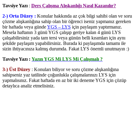
Tavsiye Yazı
:
Ders Çalışma Alışkanlığı Nasıl Kazanılır?
2-) Orta Düzey :
Konular hakkında az çok bilgi sahibi olan ve soru
çözme alışkanlığına sahip olan bir öğrenci iseniz yapmanız gereken
bir haftada veya günde
YGS – LYS
için paylaşım yaptırmanız.
Mesela haftanın 3 günü YGS çalışıp geriye kalan 4 günü LYS
çalışabilirsiniz yada tam tersi veya günün belli kısımları için aynı
şekilde paylaşım yapabilirsiniz. Burada ki paylaşımda tamamı ile
sizin ihtiyacınıza kalmış durumda. Fakat LYS önemli unutmayın :)
Tavsiye Yazı :
Yazın YGS Mi LYS Mi Çalışmalı ?
3-) Üst Düzey
: Konuları biliyor ve soru çözme alışkanlığına
sahipseniz yaz tatilinde çoğunlukla çalışmalarınızı LYS için
yapmalısınız. Fakat haftada en az bir iki deneme YGS için çözüp
detaylıca analiz etmelisiniz.