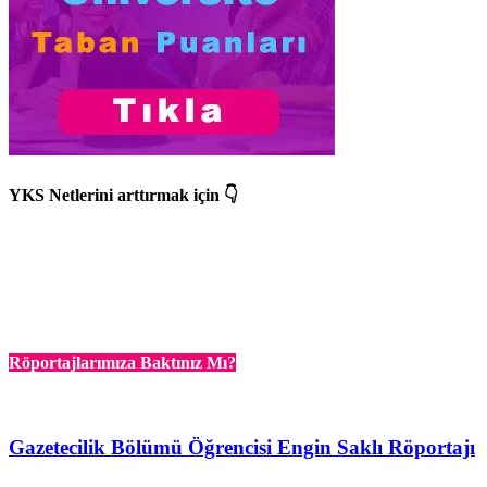
YKS Netlerini arttırmak için 👇
Röportajlarımıza Baktınız Mı?
Gazetecilik Bölümü Öğrencisi Engin Saklı Röportajı