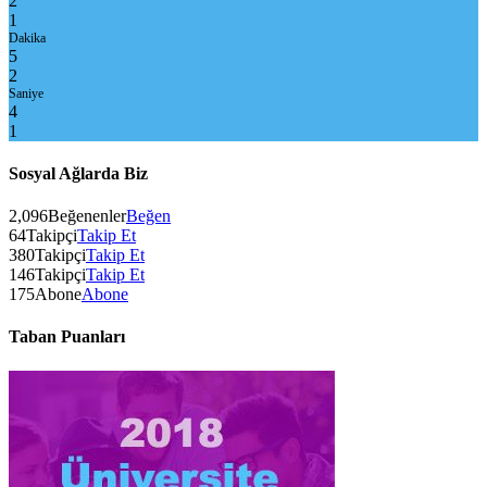
2
1
Dakika
5
2
Saniye
4
1
Sosyal Ağlarda Biz
2,096
Beğenenler
Beğen
64
Takipçi
Takip Et
380
Takipçi
Takip Et
146
Takipçi
Takip Et
175
Abone
Abone
Taban Puanları