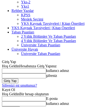
Yks-2
Yks1
Rehber Yazılar
KPSS
Meslek Seçimi
YKS Kaynak Tavsiyeleri | Kitap Önerileri
YKS Kaynak Tavsiyeleri | Kitap Önerileri
Taban Puanları
2 Yıllık Bölümler Ve Taban Puanları
4 Yıllık Bölümler Ve Taban Puanları
Üniversite Taban Puanları
Üniversite Hayatı
Üniversite Taban Puanları
Giriş Yap
Hoş Geldin
Hesabınıza Giriş Yapınız
kullanıcı adınız
şifreniz
Şifrenizi mi unuttunuz?
Kayıt Ol
Hoş Geldin
Bir hesap oluşturun
E-posta
kullanıcı adınız