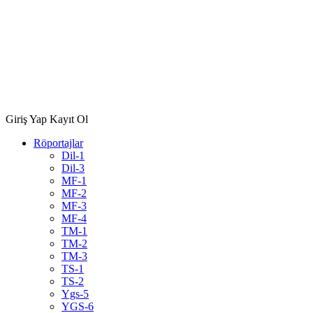
Giriş Yap
Kayıt Ol
Röportajlar
Dil-1
Dil-3
MF-1
MF-2
MF-3
MF-4
TM-1
TM-2
TM-3
TS-1
TS-2
Ygs-5
YGS-6