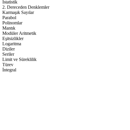
İstatistik
2. Dereceden Denklemler
Karmaşık Sayılar
Parabol
Polinomlar
Mantık
Modüler Aritmetik
Eşitsizlikler
Logaritma
Diziler
Seriler
Limit ve Süreklilik
Türev
İntegral