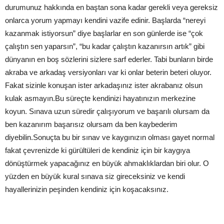
durumunuz hakkında en baştan sona kadar gerekli veya gereksiz
onlarca yorum yapmayı kendini vazife edinir. Başlarda “nereyi
kazanmak istiyorsun” diye başlarlar en son günlerde ise “çok
çalıştın sen yaparsın”, “bu kadar çalıştın kazanırsın artık” gibi
dünyanın en boş sözlerini sizlere sarf ederler. Tabi bunların birde
akraba ve arkadaş versiyonları var ki onlar beterin beteri oluyor.
Fakat sizinle konuşan ister arkadaşınız ister akrabanız olsun
kulak asmayın.Bu süreçte kendinizi hayatınızın merkezine
koyun. Sınava uzun süredir çalışıyorum ve başarılı olursam da
ben kazanırım başarısız olursam da ben kaybederim
diyebilin.Sonuçta bu bir sınav ve kaygınızın olması gayet normal
fakat çevrenizde ki gürültüleri de kendiniz için bir kaygıya
dönüştürmek yapacağınız en büyük ahmaklıklardan biri olur. O
yüzden en büyük kural sınava siz gireceksiniz ve kendi
hayallerinizin peşinden kendiniz için koşacaksınız.