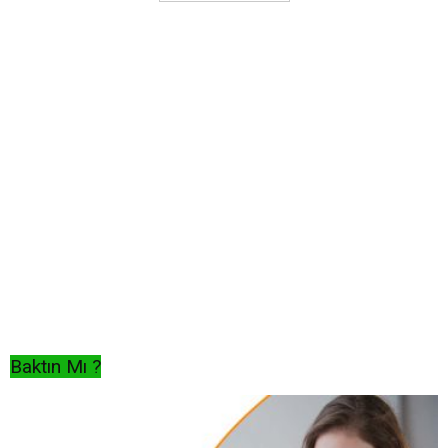
Baktın Mı ?