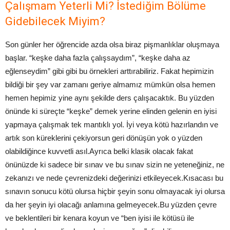
Çalışmam Yeterli Mi? İstediğim Bölüme
Gidebilecek Miyim?
Son günler her öğrencide azda olsa biraz pişmanlıklar oluşmaya
başlar. “keşke daha fazla çalışsaydım”, “keşke daha az
eğlenseydim” gibi gibi bu örnekleri arttırabiliriz. Fakat hepimizin
bildiği bir şey var zamanı geriye almamız mümkün olsa hemen
hemen hepimiz yine aynı şekilde ders çalışacaktık. Bu yüzden
önünde ki süreçte “keşke” demek yerine elinden gelenin en iyisi
yapmaya çalışmak tek mantıklı yol. İyi veya kötü hazırlandın ve
artık son küreklerini çekiyorsun geri dönüşün yok o yüzden
olabildiğince kuvvetli asıl.Ayrıca belki klasik olacak fakat
önünüzde ki sadece bir sınav ve bu sınav sizin ne yeteneğiniz, ne
zekanızı ve nede çevrenizdeki değerinizi etkileyecek.Kısacası bu
sınavın sonucu kötü olursa hiçbir şeyin sonu olmayacak iyi olursa
da her şeyin iyi olacağı anlamına gelmeyecek.Bu yüzden çevre
ve beklentileri bir kenara koyun ve “ben iyisi ile kötüsü ile