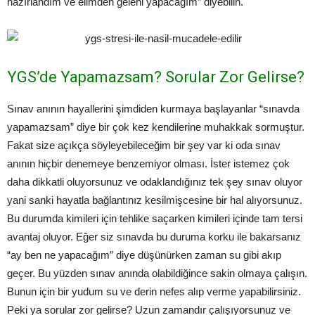
hazırlandım ve elimden geleni yapacağım” diyebilin.
YGS’de Yapamazsam? Sorular Zor Gelirse?
Sınav anının hayallerini şimdiden kurmaya başlayanlar “sınavda
yapamazsam” diye bir çok kez kendilerine muhakkak sormuştur.
Fakat size açıkça söyleyebileceğim bir şey var ki oda sınav
anının hiçbir denemeye benzemiyor olması. İster istemez çok
daha dikkatli oluyorsunuz ve odaklandığınız tek şey sınav oluyor
yani sanki hayatla bağlantınız kesilmişcesine bir hal alıyorsunuz.
Bu durumda kimileri için tehlike saçarken kimileri içinde tam tersi
avantaj oluyor. Eğer siz sınavda bu duruma korku ile bakarsanız
“ay ben ne yapacağım” diye düşünürken zaman su gibi akıp
geçer. Bu yüzden sınav anında olabildiğince sakin olmaya çalışın.
Bunun için bir yudum su ve derin nefes alıp verme yapabilirsiniz.
Peki ya sorular zor gelirse? Uzun zamandır çalışıyorsunuz ve