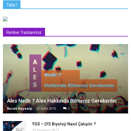
Tıkla !
Rehber Yazılarımız
Ales Nedir ? Ales Hakkında Bilmeniz Gerekenler
Burak Kayaalp
-
22 Eylül 2016
2
YGS – LYS Biyoloji Nasıl Çalışılır ?
25 Temmuz 2015