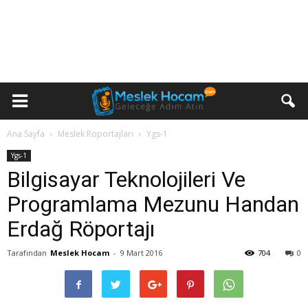
Ana Sayfa
Meslek Röportajları
Ygs-1
Ygs-1
Bilgisayar Teknolojileri Ve
Programlama Mezunu Handan
Erdağ Röportajı
Tarafından
Meslek Hocam
-
9 Mart 2016
704
0