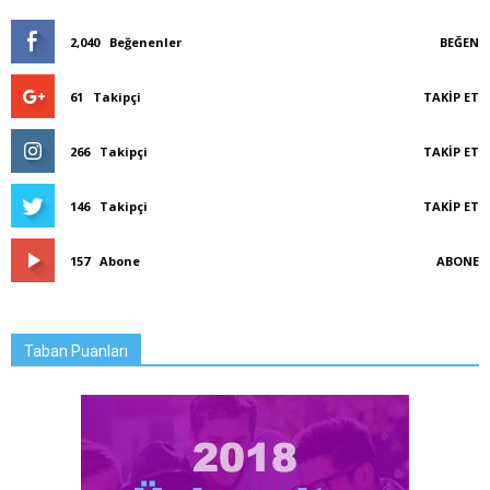
2,040
Beğenenler
BEĞEN
61
Takipçi
TAKIP ET
266
Takipçi
TAKIP ET
146
Takipçi
TAKIP ET
157
Abone
ABONE
Taban Puanları