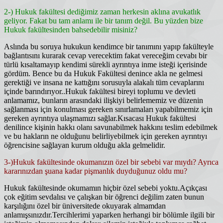
2-) Hukuk fakültesi dediğimiz zaman herkesin aklına avukatlık
geliyor. Fakat bu tam anlamı ile bir tanım değil. Bu yüzden bize
Hukuk fakültesinden bahsedebilir misiniz?
Aslında bu soruya hukukun kendimce bir tanımını yapıp fakülteyle
bağlantısını kurarak cevap verecektim fakat vereceğim cevabı bir
türlü kısaltamayıp kendimi sürekli ayrıntıya inme isteği içerisinde
gördüm. Bence bu da Hukuk Fakültesi denince akla ne gelmesi
gerektiği ve insana ne kattığını sorusuyla alakalı tüm cevaplarını
içinde barındırıyor..Hukuk fakültesi bireyi toplumu ve devleti
anlamamız, bunların arasındaki ilişkiyi belirlememiz ve düzenin
sağlanması için konulması gereken sınırlamaları yapabilmemiz için
gereken ayrıntıya ulaşmamızı sağlar.Kısacası Hukuk fakültesi
denilince kişinin hakkı olanı savunabilmek hakkını teslim edebilmek
ve bu hakların ne olduğunu belirliyebilmek için gereken ayrıntıyı
öğrencisine sağlayan kurum olduğu akla gelmelidir.
3-)Hukuk fakültesinde okumanızın özel bir sebebi var mıydı? Ayrıca
kararınızdan şuana kadar pişmanlık duyduğunuz oldu mu?
Hukuk fakültesinde okumamın hiçbir özel sebebi yoktu.Açıkçası
çok eğitim sevdalısı ve çalışkan bir öğrenci değilim zaten bunun
karşılığını özel bir üniversitede okuyarak almamdan
anlamışsınızdır.Tercihlerimi yaparken herhangi bir bölümle ilgili bir