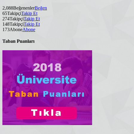
2,088
Beğenenler
Beğen
65
Takipçi
Takip Et
274
Takipçi
Takip Et
148
Takipçi
Takip Et
173
Abone
Abone
Taban Puanları