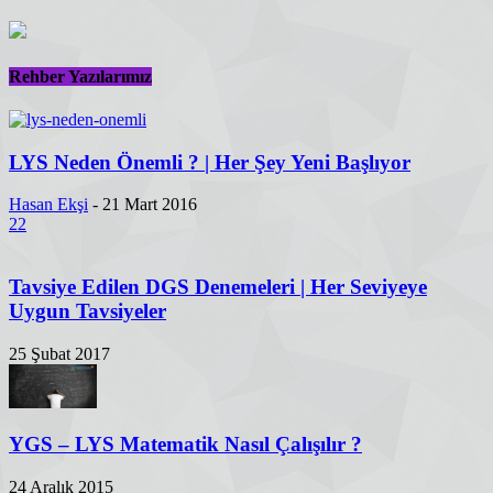
Rehber Yazılarımız
LYS Neden Önemli ? | Her Şey Yeni Başlıyor
Hasan Ekşi
-
21 Mart 2016
22
Tavsiye Edilen DGS Denemeleri | Her Seviyeye
Uygun Tavsiyeler
25 Şubat 2017
YGS – LYS Matematik Nasıl Çalışılır ?
24 Aralık 2015