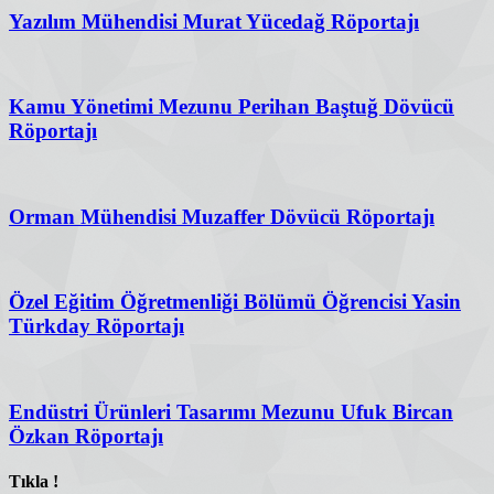
Yazılım Mühendisi Murat Yücedağ Röportajı
Kamu Yönetimi Mezunu Perihan Baştuğ Dövücü
Röportajı
Orman Mühendisi Muzaffer Dövücü Röportajı
Özel Eğitim Öğretmenliği Bölümü Öğrencisi Yasin
Türkday Röportajı
Endüstri Ürünleri Tasarımı Mezunu Ufuk Bircan
Özkan Röportajı
Tıkla !