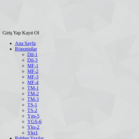
Giriş Yap
Kayıt Ol
Ana Sayfa
Röportajlar
Dil-1
Dil-3
MF-1
MF-2
MF-3
MF-4
TM-1
TM-2
TM-3
TS-1
TS-2
Ygs-5
YGS-6
Yks-2
Yks1
Rehber Yazılar