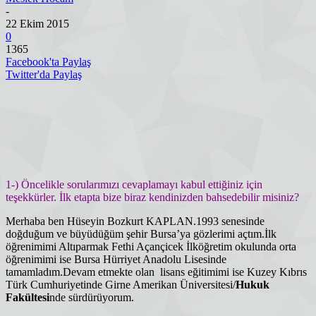
-
22 Ekim 2015
0
1365
Facebook'ta Paylaş
Twitter'da Paylaş
1-) Öncelikle sorularımızı cevaplamayı kabul ettiğiniz için
teşekkürler. İlk etapta bize biraz kendinizden bahsedebilir misiniz?
Merhaba ben Hüseyin Bozkurt KAPLAN.1993 senesinde
doğduğum ve büyüdüğüm şehir Bursa’ya gözlerimi açtım.İlk
öğrenimimi Altıparmak Fethi Açançicek İlköğretim okulunda orta
öğrenimimi ise Bursa Hürriyet Anadolu Lisesinde
tamamladım.Devam etmekte olan lisans eğitimimi ise Kuzey Kıbrıs
Türk Cumhuriyetinde Girne Amerikan Üniversitesi/
Hukuk
Fakültesi
nde sürdürüyorum.