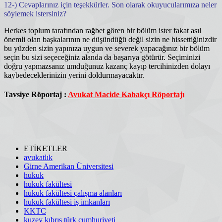
12-) Cevaplarınız için teşekkürler. Son olarak okuyucularımıza neler
söylemek istersiniz?
Herkes toplum tarafından rağbet gören bir bölüm ister fakat asıl
önemli olan başkalarının ne düşündüğü değil sizin ne hissettiğinizdir
bu yüzden sizin yapınıza uygun ve severek yapacağınız bir bölüm
seçin bu sizi seçeceğiniz alanda da başarıya götürür. Seçiminizi
doğru yapmazsanız umduğunuz kazanç kayıp tercihinizden dolayı
kaybedeceklerinizin yerini doldurmayacaktır.
Tavsiye Röportaj :
Avukat Macide Kabakçı Röportajı
ETİKETLER
avukatlık
Girne Amerikan Üniversitesi
hukuk
hukuk fakültesi
hukuk fakültesi çalışma alanları
hukuk fakültesi iş imkanları
KKTC
kuzey kıbrıs türk cumhuriyeti