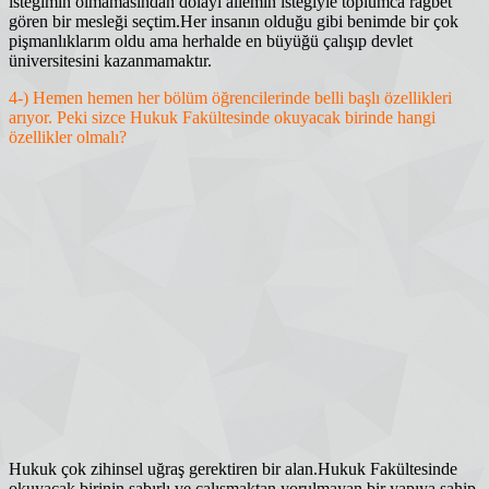
isteğimin olmamasından dolayı ailemin isteğiyle toplumca rağbet
gören bir mesleği seçtim.Her insanın olduğu gibi benimde bir çok
pişmanlıklarım oldu ama herhalde en büyüğü çalışıp devlet
üniversitesini kazanmamaktır.
4-) Hemen hemen her bölüm öğrencilerinde belli başlı özellikleri
arıyor. Peki sizce Hukuk Fakültesinde okuyacak birinde hangi
özellikler olmalı?
Hukuk çok zihinsel uğraş gerektiren bir alan.Hukuk Fakültesinde
okuyacak birinin sabırlı ve çalışmaktan yorulmayan bir yapıya sahip