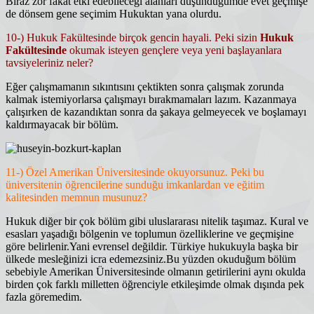
Biraz zor fakat etki edebileceği alanları düşündüğümde evet geçmişe
de dönsem gene seçimim Hukuktan yana olurdu.
10-) Hukuk Fakültesinde birçok gencin hayali. Peki sizin
Hukuk
Fakültesinde
okumak isteyen gençlere veya yeni başlayanlara
tavsiyeleriniz neler?
Eğer çalışmamanın sıkıntısını çektikten sonra çalışmak zorunda
kalmak istemiyorlarsa çalışmayı bırakmamaları lazım. Kazanmaya
çalışırken de kazandıktan sonra da şakaya gelmeyecek ve boşlamayı
kaldırmayacak bir bölüm.
11-) Özel Amerikan Üniversitesinde okuyorsunuz. Peki bu
üniversitenin öğrencilerine sunduğu imkanlardan ve eğitim
kalitesinden memnun musunuz?
Hukuk diğer bir çok bölüm gibi uluslararası nitelik taşımaz. Kural ve
esasları yaşadığı bölgenin ve toplumun özelliklerine ve geçmişine
göre belirlenir.Yani evrensel değildir. Türkiye hukukuyla başka bir
ülkede mesleğinizi icra edemezsiniz.Bu yüzden okuduğum bölüm
sebebiyle Amerikan Üniversitesinde olmanın getirilerini aynı okulda
birden çok farklı milletten öğrenciyle etkileşimde olmak dışında pek
fazla göremedim.