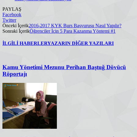
PAYLAŞ
Facebook
Twitter
Önceki İçerik
2016-2017 KYK Burs Başvurusu Nasıl Yapılır?
Sonraki İçerik
Öğrenciler İçin 5 Para Kazanma Yöntemi #1
İLGİLİ HABERLER
YAZARIN DİĞER YAZILARI
Kamu Yönetimi Mezunu Perihan Baştuğ Dövücü
Röportajı