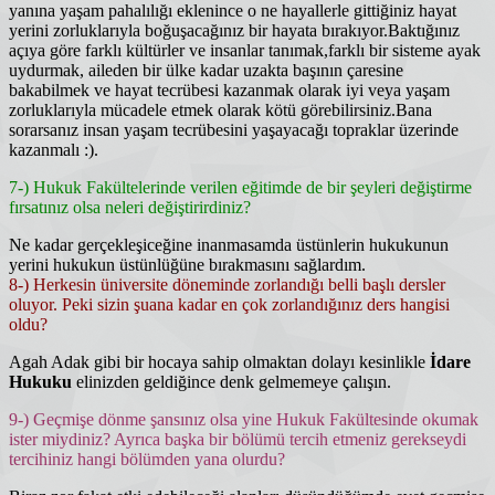
yanına yaşam pahalılığı eklenince o ne hayallerle gittiğiniz hayat
yerini zorluklarıyla boğuşacağınız bir hayata bırakıyor.Baktığınız
açıya göre farklı kültürler ve insanlar tanımak,farklı bir sisteme ayak
uydurmak, aileden bir ülke kadar uzakta başının çaresine
bakabilmek ve hayat tecrübesi kazanmak olarak iyi veya yaşam
zorluklarıyla mücadele etmek olarak kötü görebilirsiniz.Bana
sorarsanız insan yaşam tecrübesini yaşayacağı topraklar üzerinde
kazanmalı :).
7-) Hukuk Fakültelerinde verilen eğitimde de bir şeyleri değiştirme
fırsatınız olsa neleri değiştirirdiniz?
Ne kadar gerçekleşiceğine inanmasamda üstünlerin hukukunun
yerini hukukun üstünlüğüne bırakmasını sağlardım.
8-) Herkesin üniversite döneminde zorlandığı belli başlı dersler
oluyor. Peki sizin şuana kadar en çok zorlandığınız ders hangisi
oldu?
Agah Adak gibi bir hocaya sahip olmaktan dolayı kesinlikle
İdare
Hukuku
elinizden geldiğince denk gelmemeye çalışın.
9-) Geçmişe dönme şansınız olsa yine Hukuk Fakültesinde okumak
ister miydiniz? Ayrıca başka bir bölümü tercih etmeniz gerekseydi
tercihiniz hangi bölümden yana olurdu?