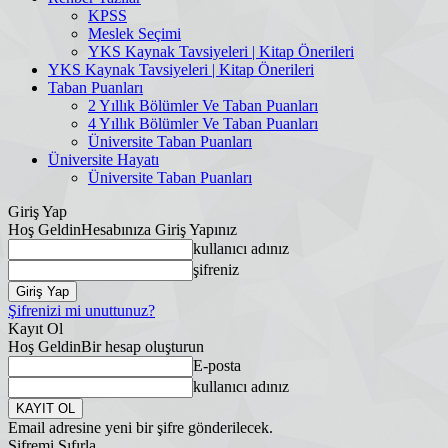
KPSS
Meslek Seçimi
YKS Kaynak Tavsiyeleri | Kitap Önerileri
YKS Kaynak Tavsiyeleri | Kitap Önerileri
Taban Puanları
2 Yıllık Bölümler Ve Taban Puanları
4 Yıllık Bölümler Ve Taban Puanları
Üniversite Taban Puanları
Üniversite Hayatı
Üniversite Taban Puanları
Giriş Yap
Hoş Geldin
Hesabınıza Giriş Yapınız
kullanıcı adınız
şifreniz
Şifrenizi mi unuttunuz?
Kayıt Ol
Hoş Geldin
Bir hesap oluşturun
E-posta
kullanıcı adınız
Email adresine yeni bir şifre gönderilecek.
Şifremi Sıfırla