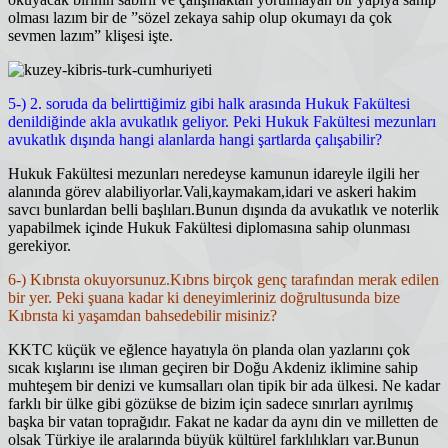
olması lazım bir de ”sözel zekaya sahip olup okumayı da çok
sevmen lazım” klişesi işte.
5-) 2. soruda da belirttiğimiz gibi halk arasında Hukuk Fakültesi
denildiğinde akla avukatlık geliyor. Peki Hukuk Fakültesi mezunları
avukatlık dışında hangi alanlarda hangi şartlarda çalışabilir?
Hukuk Fakültesi mezunları neredeyse kamunun idareyle ilgili her
alanında görev alabiliyorlar.Vali,kaymakam,
idari ve askeri hakim
savcı bunlardan belli başlıları.Bunun dışında da avukatlık ve noterlik
yapabilmek içinde Hukuk Fakültesi diplomasına sahip olunması
gerekiyor.
6-) Kıbrısta okuyorsunuz.Kıbrıs birçok genç tarafından merak edilen
bir yer. Peki şuana kadar ki deneyimleriniz doğrultusunda bize
Kıbrısta ki yaşamdan bahsedebilir misiniz?
KKTC küçük ve eğlence hayatıyla ön planda olan yazlarını çok
sıcak kışlarını ise ılıman geçiren bir Doğu Akdeniz iklimine sahip
muhteşem bir denizi ve kumsalları olan tipik bir ada ülkesi. Ne kadar
farklı bir ülke gibi gözükse de bizim için sadece sınırları ayrılmış
başka bir vatan toprağıdır. Fakat ne kadar da aynı din ve milletten de
olsak Türkiye ile aralarında büyük kültürel farklılıkları var.Bunun