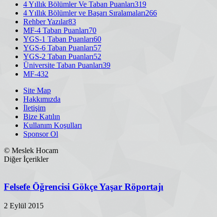
4 Yıllık Bölümler Ve Taban Puanları
319
4 Yıllık Bölümler ve Başarı Sıralamaları
266
Rehber Yazılar
83
MF-4 Taban Puanları
70
YGS-1 Taban Puanları
60
YGS-6 Taban Puanları
57
YGS-2 Taban Puanları
52
Üniversite Taban Puanları
39
MF-4
32
Site Map
Hakkımızda
İletişim
Bize Katılın
Kullanım Koşulları
Sponsor Ol
© Meslek Hocam
Diğer İçerikler
Felsefe Öğrencisi Gökçe Yaşar Röportajı
2 Eylül 2015