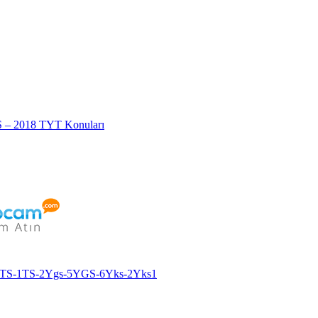
S – 2018 TYT Konuları
TS-1
TS-2
Ygs-5
YGS-6
Yks-2
Yks1