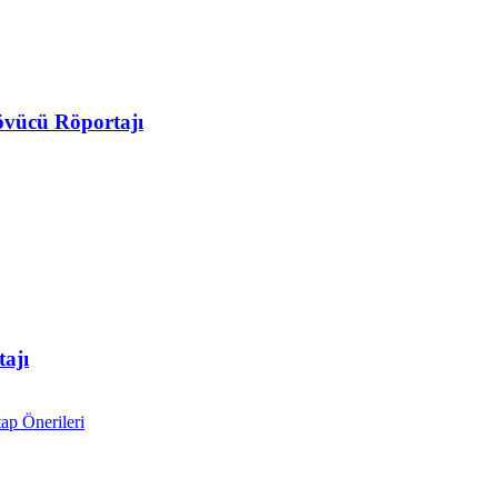
vücü Röportajı
ajı
ap Önerileri