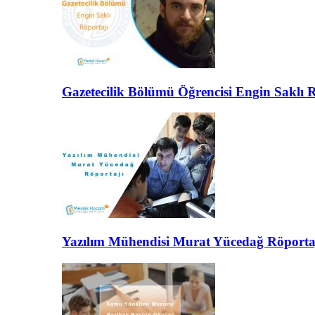
Gazetecilik Bölümü Öğrencisi Engin Saklı 
Yazılım Mühendisi Murat Yücedağ Röporta