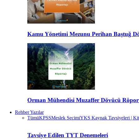
Kamu Yönetimi Mezunu Perihan Baştuğ Dö
Orman Mühendisi Muzaffer Dövücü Röport
Rehber Yazılar
Tümü
KPSS
Meslek Seçimi
YKS Kaynak Tavsiyeleri | Kit
Tavsiye Edilen TYT Denemeleri