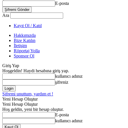
E-posta
Ara
Kayıt Ol / Katıl
Hakkımızda
Bize Katılın
İletişim
Röportaj Yolla
Sponsor Ol
Giriş Yap
Hoşgeldin! Haydi hesabına giriş yap.
kullanıcı adınız
şifreniz
Şifremi unuttum, yardım et !
Yeni Hesap Oluştur
Yeni Hesap Oluştur
Hoş geldin, yeni bir hesap oluştur.
E-posta
kullanıcı adınız