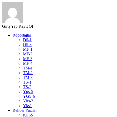
Giriş Yap
Kayıt Ol
Röportajlar
Dil-1
Dil-3
MF-1
MF-2
MF-3
MF-4
TM-1
TM-2
TM-3
TS-1
TS-2
Ygs-5
YGS-6
Yks-2
Yks1
Rehber Yazılar
KPSS