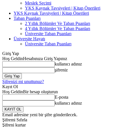
Meslek Seçimi
YKS Kaynak Tavsiyeleri | Kitap Önerileri
YKS Kaynak Tavsiyeleri | Kitap Önerileri
Taban Puanları
2 Yıllık Bölümler Ve Taban Puanları
4 Yıllık Bölümler Ve Taban Puanları
Üniversite Taban Puanları
Üniversite Hayatı
Üniversite Taban Puanları
Giriş Yap
Hoş Geldin
Hesabınıza Giriş Yapınız
kullanıcı adınız
şifreniz
Şifrenizi mi unuttunuz?
Kayıt Ol
Hoş Geldin
Bir hesap oluşturun
E-posta
kullanıcı adınız
Email adresine yeni bir şifre gönderilecek.
Şifremi Sıfırla
Şifreni kurtar