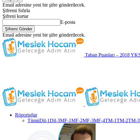
Email adresine yeni bir şifre gönderilecek.
Şifremi Sıfırla
Şifreni kurtar
E-posta
Email adresine yeni bir şifre gönderilecek.
Taban Puanları – 2018 YK
Röportajlar
Tümü
Dil-1
Dil-3
MF-1
MF-2
MF-3
MF-4
TM-1
TM-2
TM-3