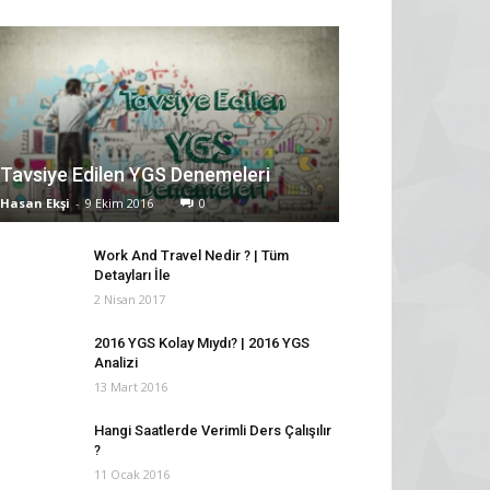
Tavsiye Edilen YGS Denemeleri
Hasan Ekşi
-
9 Ekim 2016
0
Work And Travel Nedir ? | Tüm
Detayları İle
2 Nisan 2017
2016 YGS Kolay Mıydı? | 2016 YGS
Analizi
13 Mart 2016
Hangi Saatlerde Verimli Ders Çalışılır
?
11 Ocak 2016