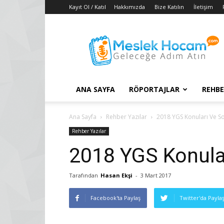
Kayıt Ol / Katıl
Hakkımızda
Bize Katılın
İletişim
Taban
Puanları
–
2018
YGS
–
ANA SAYFA
RÖPORTAJLAR
REHBE
2017
LYS
Konuları
Ana Sayfa
Rehber Yazılar
2018 YGS Konuları Ve So
Rehber Yazılar
2018 YGS Konular
Tarafından
Hasan Ekşi
-
3 Mart 2017
Facebook'ta Paylaş
Twitter'da Payla