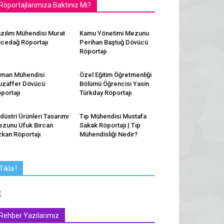
Röportajlarımıza Baktınız Mı?
zılım Mühendisi Murat
Kamu Yönetimi Mezunu
cedağ Röportajı
Perihan Baştuğ Dövücü
Röportajı
man Mühendisi
Özel Eğitim Öğretmenliği
zaffer Dövücü
Bölümü Öğrencisi Yasin
portajı
Türkday Röportajı
düstri Ürünleri Tasarımı
Tıp Mühendisi Mustafa
zunu Ufuk Bircan
Sakak Röportajı | Tıp
kan Röportajı
Mühendisliği Nedir?
Tıkla !
Rehber Yazılarımız