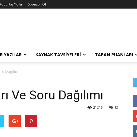
Röportaj Yolla
Sponsor Ol
R YAZILAR
KAYNAK TAVSIYELERI
TABAN PUANLARI
ru Dağılımı
ı Ve Soru Dağılımı
21216
12
ş