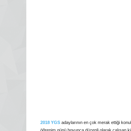
2018 YGS
adaylarının en çok merak ettiği konul
öğrenim günü boyunca düzenli olarak çalışan kişil