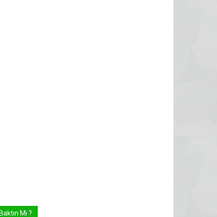
Baktın Mı ?