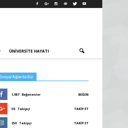
ÜNIVERSITE HAYATI
Sosyal Ağlarda Biz
1,987
Beğenenler
BEĞEN
59
Takipçi
TAKIP ET
250
Takipçi
TAKIP ET