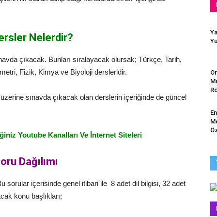
Ya
rsler Nelerdir?
Yü
vda çıkacak. Bunları sıralayacak olursak; Türkçe, Tarih,
tri, Fizik, Kimya ve Biyoloji dersleridir.
Or
Mu
Rö
er üzerine sınavda çıkacak olan derslerin içeriğinde de güncel
En
Me
Öz
ğiniz Youtube Kanalları Ve İnternet Siteleri
oru Dağılımı
rular içerisinde genel itibari ile 8 adet dil bilgisi, 32 adet
cak konu başlıkları;