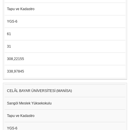
Tapu ve Kadastro
YGS-6
61
31
308,22155
338,97845
CELÂL BAYAR ÜNİVERSİTESİ (MANİSA)
Sarıgöl Meslek Yüksekokulu
Tapu ve Kadastro
YGS-6