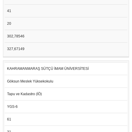
41
20
302,78546
327,67149
KAHRAMANMARAŞ SÜTÇÜ İMAM ÜNİVERSİTESİ
Göksun Meslek Yüksekokulu
Tapu ve Kadastro (İÖ)
YGS-6
61
31