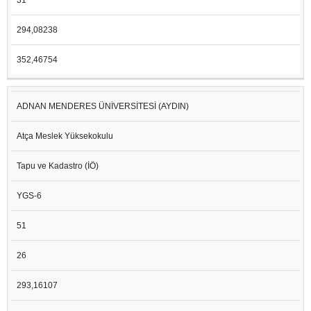
294,08238
352,46754
ADNAN MENDERES ÜNİVERSİTESİ (AYDIN)
Atça Meslek Yüksekokulu
Tapu ve Kadastro (İÖ)
YGS-6
51
26
293,16107