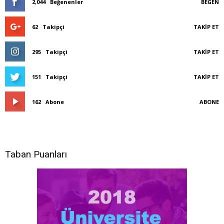
2,044
Beğenenler
BEĞEN
62
Takipçi
TAKIP ET
295
Takipçi
TAKIP ET
151
Takipçi
TAKIP ET
162
Abone
ABONE
Taban Puanları