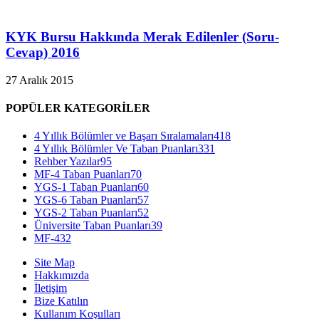
KYK Bursu Hakkında Merak Edilenler (Soru-
Cevap) 2016
27 Aralık 2015
POPÜLER KATEGORİLER
4 Yıllık Bölümler ve Başarı Sıralamaları
418
4 Yıllık Bölümler Ve Taban Puanları
331
Rehber Yazılar
95
MF-4 Taban Puanları
70
YGS-1 Taban Puanları
60
YGS-6 Taban Puanları
57
YGS-2 Taban Puanları
52
Üniversite Taban Puanları
39
MF-4
32
Site Map
Hakkımızda
İletişim
Bize Katılın
Kullanım Koşulları