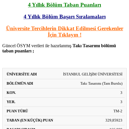
4 Yıllık Bölüm Taban Puanları
4 Yıllık Bölüm Başarı Sıralamaları
Üniversite Tercihlerin Dikkat Edilmesi Gerekenler
İçin Tıklayın !
Güncel ÖSYM verileri ile hazırlanmış
Takı Tasarımı bölümü
taban puanları ;
TABAN
İSTANBUL GELİŞİM ÜNİVERSİTESİ
EN
ÜNIVERSITE
BÖLÜMÜN
PUAN
(EN
BAŞARI
KON.
YER.
BÜY
ADI
ADI
TÜRÜ
KÜÇÜK)
SIRASI*
PUA
PUAN
Takı Tasarımı (Tam Burslu)
3
3
TM-2
329,85923