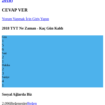
2018)
CEVAP VER
Yorum Yapmak İçin Giriş Yapın
2018 TYT Ne Zaman - Kaç Gün Kaldı
Gün
1
5
6
Saat
2
1
Dakika
2
3
Saniye
4
1
Sosyal Ağlarda Biz
2,096
Beğenenler
Beğen