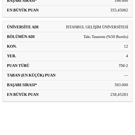
166.000
355,45082
İSTANBUL GELİŞİM ÜNİVERSİTESİ
Takı Tasarımı (%50 Burslu)
12
4
TM-2
—
593.000
258,45283