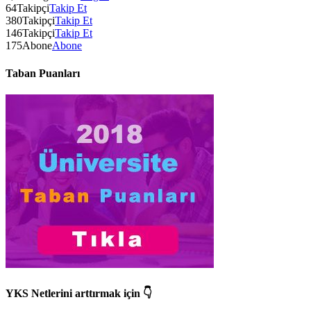
64
Takipçi
Takip Et
380
Takipçi
Takip Et
146
Takipçi
Takip Et
175
Abone
Abone
Taban Puanları
YKS Netlerini arttırmak için 👇