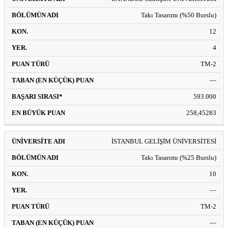
ÜNIVERSITE
BÖLÜMÜN
PUAN
(EN
BAŞARI
KON.
YER.
BÜY
ADI
ADI
TÜRÜ
KÜÇÜK)
SIRASI*
PUA
PUAN
Takı Tasarımı (%50 Burslu)
12
4
TM-2
—
593.000
258,45283
İSTANBUL GELİŞİM ÜNİVERSİTESİ
Takı Tasarımı (%25 Burslu)
10
—
TM-2
—