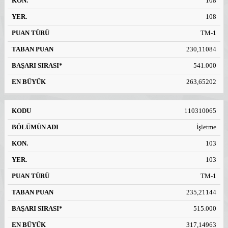
108
108
TM-1
230,11084
541.000
263,65202
110310065
İşletme
103
103
TM-1
235,21144
515.000
317,14963