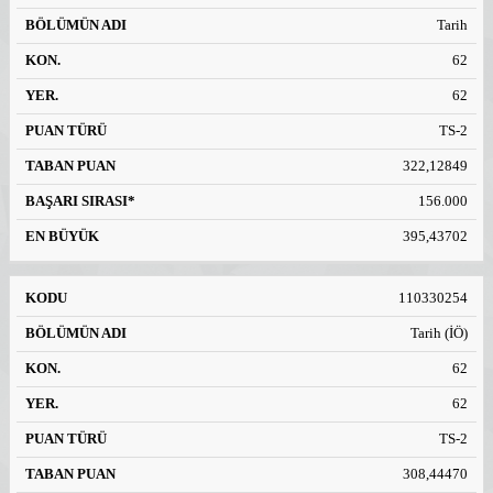
Tarih
62
62
TS-2
322,12849
156.000
395,43702
110330254
Tarih (İÖ)
62
62
TS-2
308,44470