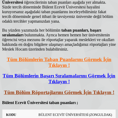
Üniversitesi
öğrencilerinin taban puanları aşağıda yer almakta.
Sizde tercih döneminde Bülent Ecevit Üniversitesi hayalini
kuruyorsanız aşağıdaki taban puanlarını inceleyebilirsiniz fakat
tercih döneminde genel itibari ile tavsiyemiz üniversite değil bölüm
odaklı tercihler yapmanızdan yana.
Bu yüzden yazımızda her bölümün
taban puanları, başarı
sıralamaları
bulunmakta. Ayrıca hemen hemen her üniversitenin
öğrencisi veya mezunu ile röportajlar yaparak meslekleri ve okulları
hakkında en doğru bilgilere ulaşmayı amaçladığımız röportajları yine
Meslek Hocam üzerinden bulabilirsiniz.
Tüm Bölümlerin Taban Puanlarını Görmek İçin
Tıklayın !
Tüm Bölümlerin Başarı Sıralamalarını Görmek İçin
Tıklayın !
Tüm Bölüm Röportajlarını Görmek İçin Tıklayın !
Bülent Ecevit Üniversitesi taban puanları ;
BÖLÜMÜN
PUAN
TABAN
BAŞARI
EN
BÜLENT ECEVİT ÜNİVERSİTESİ (ZONGULDAK)
KODU
KON.
YER.
ADI
TÜRÜ
PUAN
SIRASI*
BÜYÜK