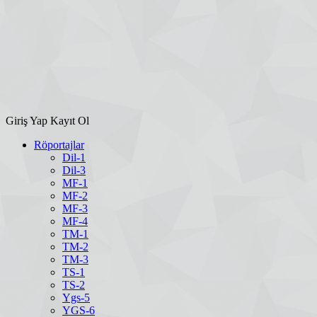
Giriş Yap
Kayıt Ol
Röportajlar
Dil-1
Dil-3
MF-1
MF-2
MF-3
MF-4
TM-1
TM-2
TM-3
TS-1
TS-2
Ygs-5
YGS-6