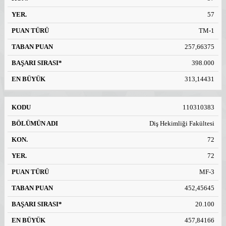
57
TM-1
257,66375
398.000
313,14431
110310383
Diş Hekimliği Fakültesi
72
72
MF-3
452,45645
20.100
457,84166