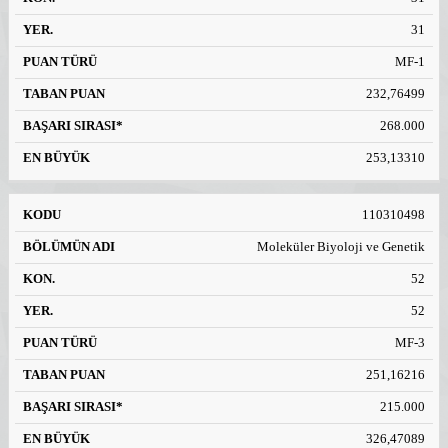
31
MF-1
232,76499
268.000
253,13310
110310498
Moleküler Biyoloji ve Genetik
52
52
MF-3
251,16216
215.000
326,47089