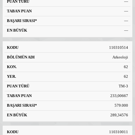
—
—
—
—
110310514
Arkeoloji
62
62
TM-3
233,00667
579.000
289,34576
110310011