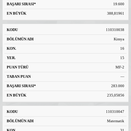
19.600
388,81961
110310038
Kimya
16
15
MF-2
—
283.000
235,05856
110310047
Matematik
31