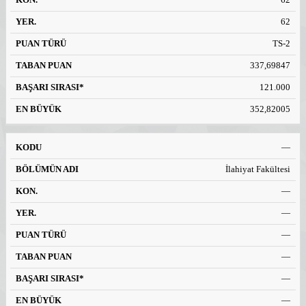
62
TS-2
337,69847
121.000
352,82005
—
İlahiyat Fakültesi
—
—
—
—
—
—