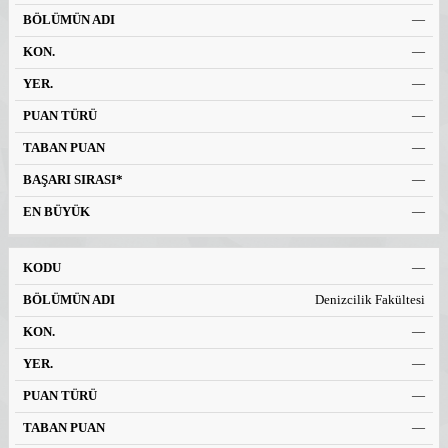
—
—
—
—
—
—
—
—
Denizcilik Fakültesi
—
—
—
—