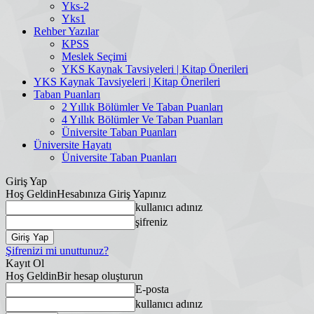
Yks-2
Yks1
Rehber Yazılar
KPSS
Meslek Seçimi
YKS Kaynak Tavsiyeleri | Kitap Önerileri
YKS Kaynak Tavsiyeleri | Kitap Önerileri
Taban Puanları
2 Yıllık Bölümler Ve Taban Puanları
4 Yıllık Bölümler Ve Taban Puanları
Üniversite Taban Puanları
Üniversite Hayatı
Üniversite Taban Puanları
Giriş Yap
Hoş Geldin
Hesabınıza Giriş Yapınız
kullanıcı adınız
şifreniz
Şifrenizi mi unuttunuz?
Kayıt Ol
Hoş Geldin
Bir hesap oluşturun
E-posta
kullanıcı adınız