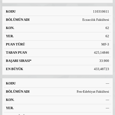
110310611
Eczacılık Fakültesi
62
62
MF-3
425,14846
33.900
433,48723
—
Fen-Edebiyat Fakültesi
—
—