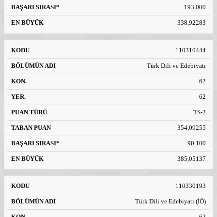
193.000
338,92283
110310444
Türk Dili ve Edebiyatı
62
62
TS-2
354,09255
90.100
385,05137
110330193
Türk Dili ve Edebiyatı (İÖ)
62