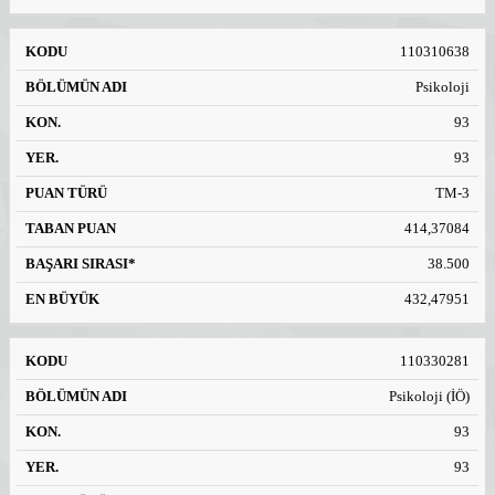
110310638
Psikoloji
93
93
TM-3
414,37084
38.500
432,47951
110330281
Psikoloji (İÖ)
93
93