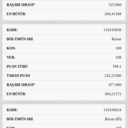
525.000
266,41268
110310056
İktisat
108
108
TM-1
242,23386
477.000
304,21572
110330024
İktisat (İÖ)