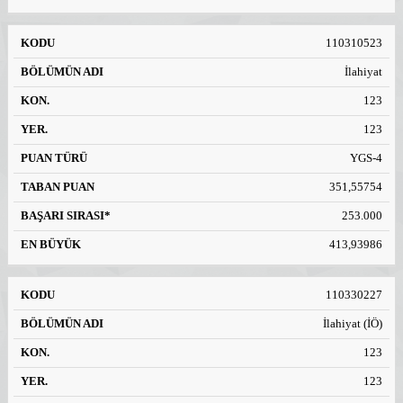
110310523
İlahiyat
123
123
YGS-4
351,55754
253.000
413,93986
110330227
İlahiyat (İÖ)
123
123