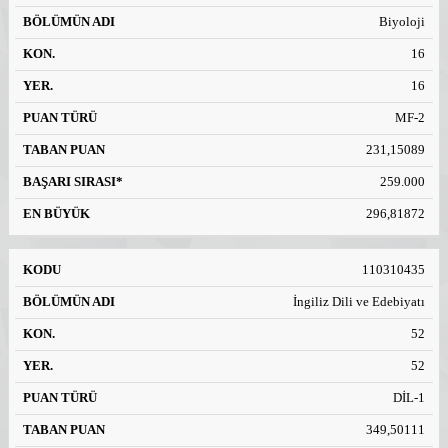
Biyoloji
16
16
MF-2
231,15089
259.000
296,81872
110310435
İngiliz Dili ve Edebiyatı
52
52
DİL-1
349,50111