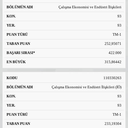
Çalışma Ekonomisi ve Endüstri İlişkileri
93
93
TM-1
252,95071
422.000
315,86442
110330263
Çalışma Ekonomisi ve Endüstri İlişkileri (İÖ)
93
93
TM-1
233,19304