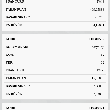
TM-3
409,95888
43.200
434,15921
110310532
Sosyoloji
62
62
TM-3
315,31836
234.000
382,83883
110310471