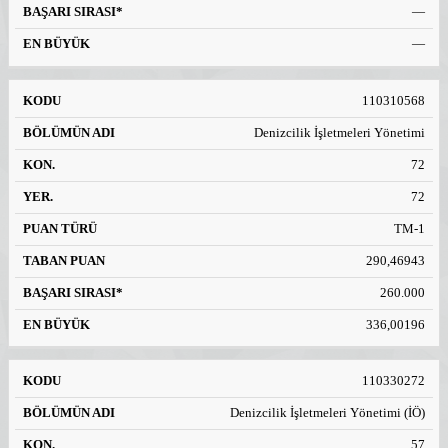
—
—
110310568
Denizcilik İşletmeleri Yönetimi
72
72
TM-1
290,46943
260.000
336,00196
110330272
Denizcilik İşletmeleri Yönetimi (İÖ)
57