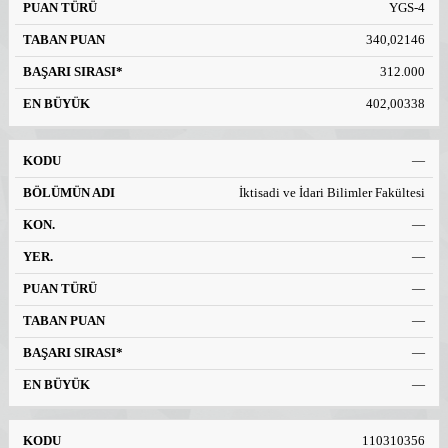
YGS-4
340,02146
312.000
402,00338
—
İktisadi ve İdari Bilimler Fakültesi
—
—
—
—
—
—
110310356