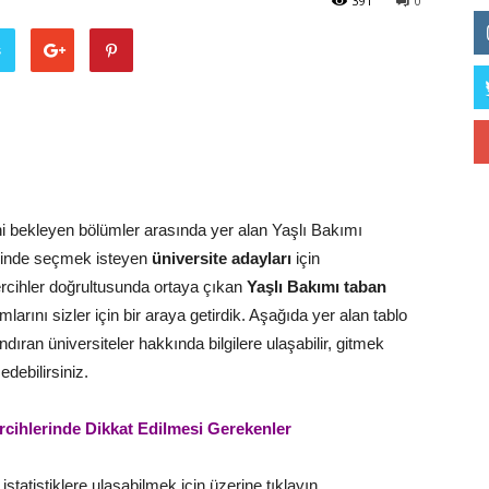
391
0
ş
ni bekleyen bölümler arasında yer alan Yaşlı Bakımı
isinde seçmek isteyen
üniversite adayları
için
ercihler doğrultusunda ortaya çıkan
Yaşlı Bakımı taban
arını sizler için bir araya getirdik. Aşağıda yer alan tablo
ran üniversiteler hakkında bilgilere ulaşabilir, gitmek
edebilirsiniz.
rcihlerinde Dikkat Edilmesi Gerekenler
statistiklere ulaşabilmek için üzerine tıklayın.