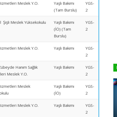
Hizmetleri Meslek Y.O.
Yaşlı Bakımı
YGS-
(Tam Burslu)
2
l Şişli Meslek Yüksekokulu
Yaşlı Bakımı
YGS-
(İÖ) (Tam
2
Burslu)
Hizmetleri Meslek Y.O.
Yaşlı Bakımı
YGS-
2
Zübeyde Hanım Sağlık
Yaşlı Bakımı
YGS-
eri Meslek Y.O.
2
Hizmetleri Meslek
Yaşlı Bakımı
YGS-
okulu
(İÖ)
2
Hizmetleri Meslek Y.O.
Yaşlı Bakımı
YGS-
2