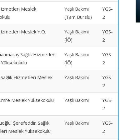
Hizmetleri Meslek
Yaşlı Bakımı
YGS-
okulu
(Tam Burslu)
2
Hizmetleri Meslek Y.O.
Yaşlı Bakımı
YGS-
(İÖ)
2
anmaraş Sağlık Hizmetleri
Yaşlı Bakımı
YGS-
 Yüksekokulu
(İÖ)
2
Sağlık Hizmetleri Meslek
Yaşlı Bakımı
YGS-
2
Emre Meslek Yüksekokulu
Yaşlı Bakımı
YGS-
2
uoğlu Şerefeddin Sağlık
Yaşlı Bakımı
YGS-
leri Meslek Yüksekokulu
2