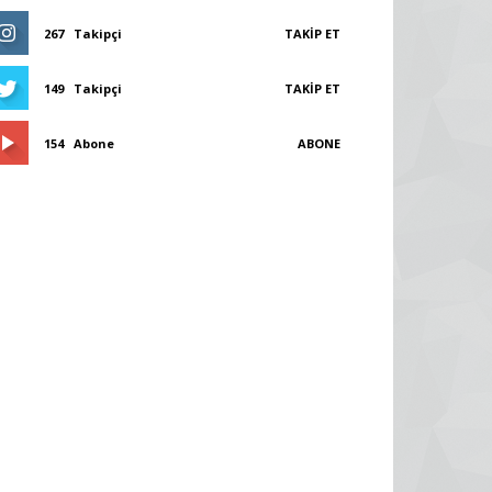
267
Takipçi
TAKIP ET
149
Takipçi
TAKIP ET
154
Abone
ABONE