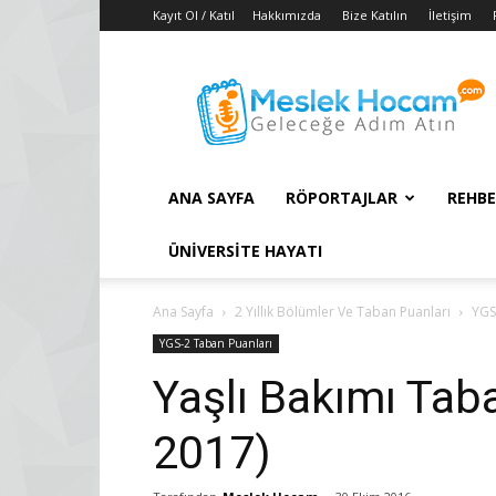
Kayıt Ol / Katıl
Hakkımızda
Bize Katılın
İletişim
Taban
Puanları
–
2018
YGS
–
ANA SAYFA
RÖPORTAJLAR
REHBE
2018
LYS
ÜNIVERSITE HAYATI
Konuları
Ana Sayfa
2 Yıllık Bölümler Ve Taban Puanları
YGS
YGS-2 Taban Puanları
Yaşlı Bakımı Tab
2017)