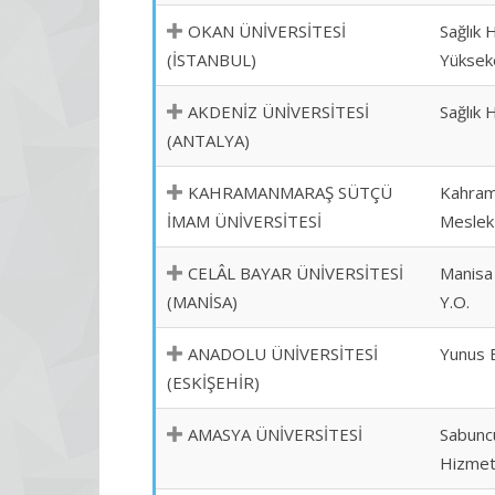
OKAN ÜNİVERSİTESİ
Sağlık 
(İSTANBUL)
Yüksek
AKDENİZ ÜNİVERSİTESİ
Sağlık 
(ANTALYA)
KAHRAMANMARAŞ SÜTÇÜ
Kahram
İMAM ÜNİVERSİTESİ
Meslek
CELÂL BAYAR ÜNİVERSİTESİ
Manisa 
(MANİSA)
Y.O.
ANADOLU ÜNİVERSİTESİ
Yunus 
(ESKİŞEHİR)
AMASYA ÜNİVERSİTESİ
Sabunc
Hizmet