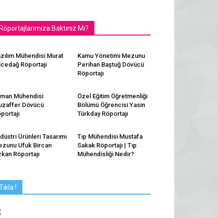
Röportajlarımıza Baktınız Mı?
zılım Mühendisi Murat
Kamu Yönetimi Mezunu
cedağ Röportajı
Perihan Baştuğ Dövücü
Röportajı
man Mühendisi
Özel Eğitim Öğretmenliği
zaffer Dövücü
Bölümü Öğrencisi Yasin
portajı
Türkday Röportajı
düstri Ürünleri Tasarımı
Tıp Mühendisi Mustafa
zunu Ufuk Bircan
Sakak Röportajı | Tıp
kan Röportajı
Mühendisliği Nedir?
Tıkla !