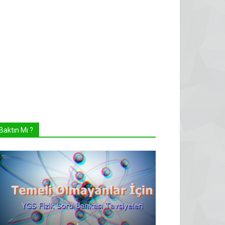
Baktın Mı ?