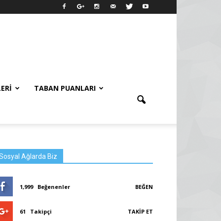
LERI
TABAN PUANLARI
Sosyal Ağlarda Biz
1,999
Beğenenler
BEĞEN
61
Takipçi
TAKIP ET