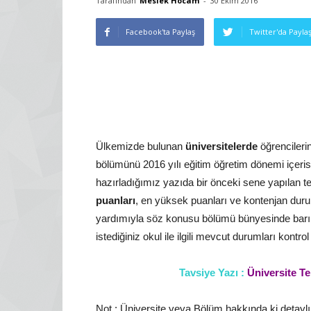
Tarafından
Meslek Hocam
-
30 Ekim 2016
Facebook'ta Paylaş
Twitter'da Payla
Ülkemizde bulunan
üniversitelerde
öğrencileri
bölümünü 2016 yılı eğitim öğretim dönemi içer
hazırladığımız yazıda bir önceki sene yapılan t
puanları
, en yüksek puanları ve kontenjan duruml
yardımıyla söz konusu bölümü bünyesinde barındı
istediğiniz okul ile ilgili mevcut durumları kontrol 
Tavsiye Yazı :
Üniversite Te
Not : Üniversite veya Bölüm hakkında ki detaylı i