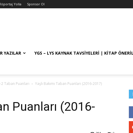
Röportaj Yolla
Sponsor Ol
R YAZILAR
YGS – LYS KAYNAK TAVSIYELERI | KITAP ÖNERI
-2 Taban Puanları
Yaşlı Bakımı Taban Puanları (2016-2017)
an Puanları (2016-