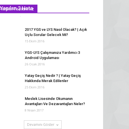
Ders Çalışırken Farkında Olmadan
Yapılan 3 Hata
Rehber Yazılarımız
Hasan Ekşi
-
31 Mayıs 2016
2
2017 YGS ve LYS Nasıl Olacak? | Açık
Uçlu Sorular Gelecek Mi?
15 Ekim 2016
YGS-LYS Çalışmanıza Yardımcı 3
Android Uygulaması
26 Ocak 2016
Yatay Geçiş Nedir ? | Yatay Geçiş
Hakkında Merak Edilenler
25 Ekim 2016
Meslek Lisesinde Okumanın
Avantajları Ve Dezavantajları Neler?
8 Nisan 2017
Devamını Göster