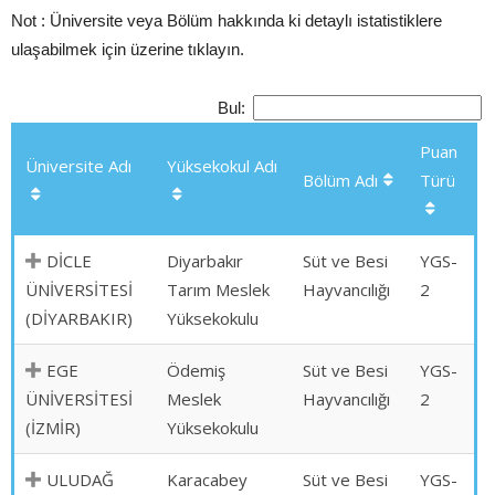
Not : Üniversite veya Bölüm hakkında ki detaylı istatistiklere
ulaşabilmek için üzerine tıklayın.
Bul:
Puan
Üniversite Adı
Yüksekokul Adı
Bölüm Adı
Türü
DİCLE
Diyarbakır
Süt ve Besi
YGS-
ÜNİVERSİTESİ
Tarım Meslek
Hayvancılığı
2
(DİYARBAKIR)
Yüksekokulu
EGE
Ödemiş
Süt ve Besi
YGS-
ÜNİVERSİTESİ
Meslek
Hayvancılığı
2
(İZMİR)
Yüksekokulu
ULUDAĞ
Karacabey
Süt ve Besi
YGS-