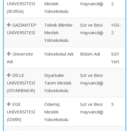
ÜNİVERSİTESİ
Meslek
Hayvancılığı
2
(BURSA)
Yüksekokulu
GAZİANTEP
Teknik Bilimler
Süt ve Besi
YGS-
ÜNİVERSİTESİ
Meslek
Hayvancılığı
2
Yüksekokulu
Üniversite
Yüksekokul Adı
Bölüm Adı
SGY
Adı
Yerl.
DİCLE
Diyarbakır
Süt ve Besi
ÜNİVERSİTESİ
Tarım Meslek
Hayvancılığı
(DİYARBAKIR)
Yüksekokulu
EGE
Ödemiş
Süt ve Besi
5
ÜNİVERSİTESİ
Meslek
Hayvancılığı
(İZMİR)
Yüksekokulu