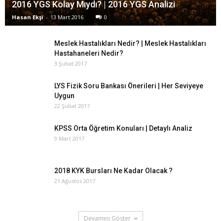
2016 YGS Kolay Mıydı? | 2016 YGS Analizi
Hasan Ekşi
-
13 Mart 2016
0
Meslek Hastalıkları Nedir? | Meslek Hastalıkları
Hastahaneleri Nedir?
3 Şubat 2017
LYS Fizik Soru Bankası Önerileri | Her Seviyeye
Uygun
22 Şubat 2017
KPSS Orta Öğretim Konuları | Detaylı Analiz
9 Mart 2017
2018 KYK Bursları Ne Kadar Olacak ?
21 Ağustos 2017
Devamını Göster