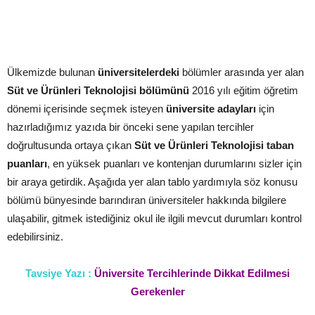
Ülkemizde bulunan
üniversitelerdeki
bölümler arasında yer alan
Süt ve Ürünleri Teknolojisi bölümünü
2016 yılı eğitim öğretim
dönemi içerisinde seçmek isteyen
üniversite adayları
için
hazırladığımız yazıda bir önceki sene yapılan tercihler
doğrultusunda ortaya çıkan
Süt ve Ürünleri Teknolojisi taban
puanları
, en yüksek puanları ve kontenjan durumlarını sizler için
bir araya getirdik. Aşağıda yer alan tablo yardımıyla söz konusu
bölümü bünyesinde barındıran üniversiteler hakkında bilgilere
ulaşabilir, gitmek istediğiniz okul ile ilgili mevcut durumları kontrol
edebilirsiniz.
Tavsiye Yazı :
Üniversite Tercihlerinde Dikkat Edilmesi
Gerekenler