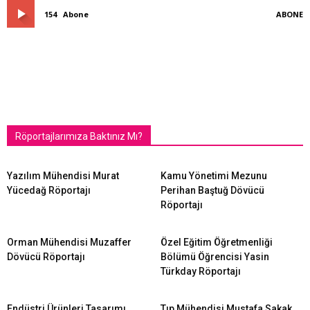
154
Abone
ABONE
Röportajlarımıza Baktınız Mı?
Yazılım Mühendisi Murat
Kamu Yönetimi Mezunu
Yücedağ Röportajı
Perihan Baştuğ Dövücü
Röportajı
Orman Mühendisi Muzaffer
Özel Eğitim Öğretmenliği
Dövücü Röportajı
Bölümü Öğrencisi Yasin
Türkday Röportajı
Endüstri Ürünleri Tasarımı
Tıp Mühendisi Mustafa Sakak