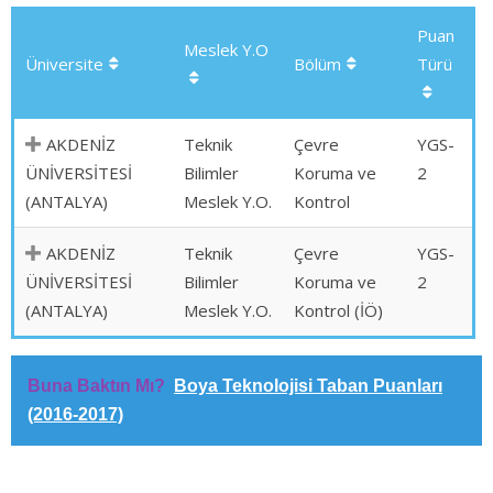
Puan
Meslek Y.O
Üniversite
Bölüm
Türü
AKDENİZ
Teknik
Çevre
YGS-
ÜNİVERSİTESİ
Bilimler
Koruma ve
2
(ANTALYA)
Meslek Y.O.
Kontrol
AKDENİZ
Teknik
Çevre
YGS-
ÜNİVERSİTESİ
Bilimler
Koruma ve
2
(ANTALYA)
Meslek Y.O.
Kontrol (İÖ)
Buna Baktın Mı?
Boya Teknolojisi Taban Puanları
(2016-2017)