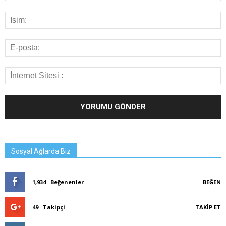
Sosyal Ağlarda Biz
1,934
Beğenenler
BEĞEN
49
Takipçi
TAKIP ET