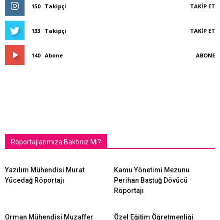
150
Takipçi
TAKIP ET
133
Takipçi
TAKIP ET
140
Abone
ABONE
Röportajlarımıza Baktınız Mı?
Yazılım Mühendisi Murat
Kamu Yönetimi Mezunu
Yücedağ Röportajı
Perihan Baştuğ Dövücü
Röportajı
Orman Mühendisi Muzaffer
Özel Eğitim Öğretmenliği