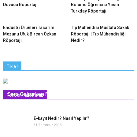
Dövücü Röportajı
Bölümü Öğrencisi Yasin
Türkday Röportajı
Endüstri Ürünleri Tasarımı
Tıp Mühendisi Mustafa Sakak
Mezunu Ufuk Bircan Özkan
Röportajı | Tıp Mühendisliği
Röportajı
Nedir?
Tıkla !
Ders Çalışırken Farkında Olmadan Yapılan 3 Hata
Rehber Yazılarımız
Hasan Ekşi
-
31 Mayıs 2016
2
E-kayıt Nedir? Nasıl Yapılır?
31 Temmuz 2015