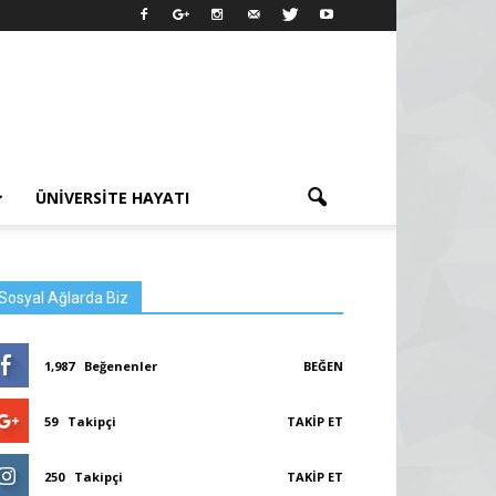
ÜNIVERSITE HAYATI
Sosyal Ağlarda Biz
1,987
Beğenenler
BEĞEN
59
Takipçi
TAKIP ET
250
Takipçi
TAKIP ET