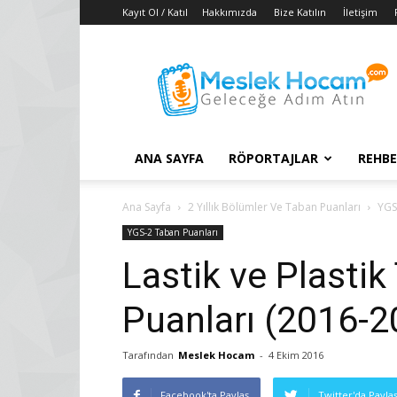
Kayıt Ol / Katıl
Hakkımızda
Bize Katılın
İletişim
Taban
Puanları
–
2018
YGS
–
ANA SAYFA
RÖPORTAJLAR
REHBE
2017
LYS
Konuları
Ana Sayfa
2 Yıllık Bölümler Ve Taban Puanları
YGS
YGS-2 Taban Puanları
Lastik ve Plastik
Puanları (2016-2
Tarafından
Meslek Hocam
-
4 Ekim 2016
Facebook'ta Paylaş
Twitter'da Payla