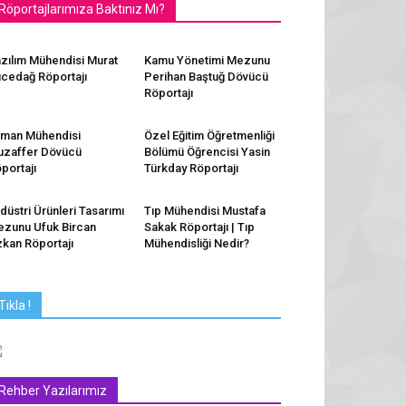
Röportajlarımıza Baktınız Mı?
zılım Mühendisi Murat
Kamu Yönetimi Mezunu
cedağ Röportajı
Perihan Baştuğ Dövücü
Röportajı
man Mühendisi
Özel Eğitim Öğretmenliği
zaffer Dövücü
Bölümü Öğrencisi Yasin
portajı
Türkday Röportajı
düstri Ürünleri Tasarımı
Tıp Mühendisi Mustafa
zunu Ufuk Bircan
Sakak Röportajı | Tıp
kan Röportajı
Mühendisliği Nedir?
Tıkla !
Rehber Yazılarımız