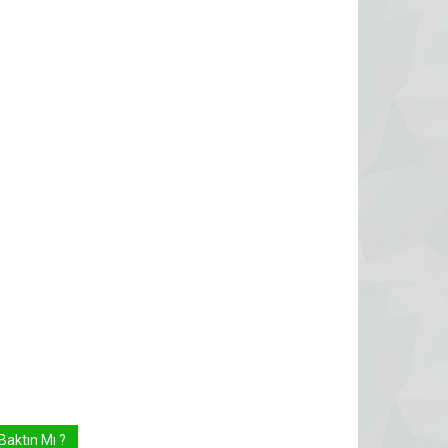
Baktın Mı ?