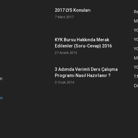
2017 LYS Konuları
Re
7 Mart 2017
M
YG
YG
KYK Bursu Hakkında Merak
Edilenler (Soru-Cevap) 2016
YG
27 Aralık 2015
M
YG
3 Adımda Verimli Ders Çalışma
Programı Nasıl Hazırlanır ?
T
en
3 Ocak 2016
Di
om