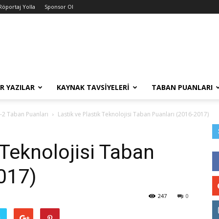
Röportaj Yolla
Sponsor Ol
R YAZILAR
KAYNAK TAVSIYELERI
TABAN PUANLARI
-2 Taban Puanları
Lastik ve Plastik Teknolojisi Taban Puanları (2016-2017)
 Teknolojisi Taban
017)
247
0
ş