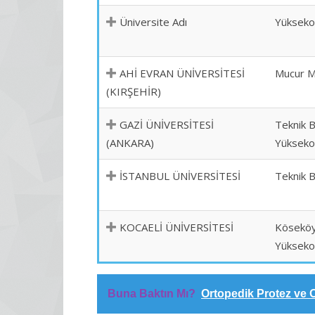
Üniversite Adı
Yükseko
AHİ EVRAN ÜNİVERSİTESİ
Mucur M
(KIRŞEHİR)
GAZİ ÜNİVERSİTESİ
Teknik B
(ANKARA)
Yükseko
İSTANBUL ÜNİVERSİTESİ
Teknik B
KOCAELİ ÜNİVERSİTESİ
Köseköy
Yükseko
Buna Baktın Mı?
Ortopedik Protez ve 