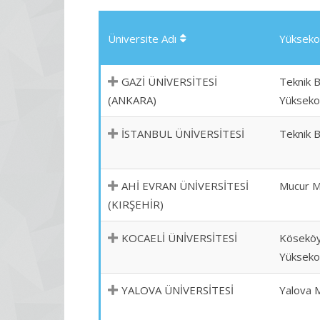
Üniversite Adı
Yükseko
GAZİ ÜNİVERSİTESİ
Teknik B
(ANKARA)
Yükseko
İSTANBUL ÜNİVERSİTESİ
Teknik B
AHİ EVRAN ÜNİVERSİTESİ
Mucur M
(KIRŞEHİR)
KOCAELİ ÜNİVERSİTESİ
Köseköy
Yükseko
YALOVA ÜNİVERSİTESİ
Yalova 