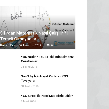
Sıfırdan Matematik Nasıl Çalışılır ? |
Temeli Olmayanlar
Hasan Ekşi
-
10 Temmuz 2017
0
YDS Nedir ? | YDS Hakkında Bilmeniz
Gerekenler
24 Eylül 2016
Son 3 Ay İçin Hayat Kurtaran YGS
Tavsiyeleri
18 Aralık 2016
YGS Stresi İle Nasıl Mücadele Edilir?
6 Mart 2016