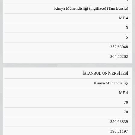
Kimya Mühendisliği (İngilizce) (Tam Burslu)
MF-4
5
5
352,68048
364,56262
İSTANBUL ÜNİVERSİTESİ
Kimya Mühendisliği
MF-4
70
70
350,63839
390,51197