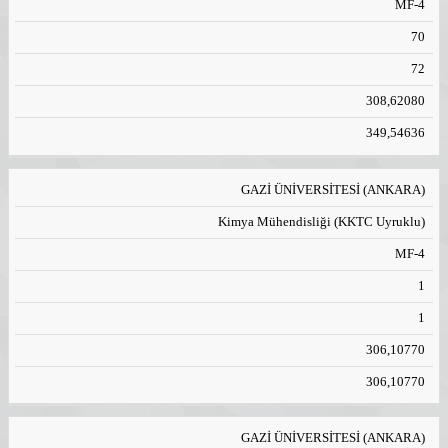
MF-4
70
72
308,62080
349,54636
GAZİ ÜNİVERSİTESİ (ANKARA)
Kimya Mühendisliği (KKTC Uyruklu)
MF-4
1
1
306,10770
306,10770
GAZİ ÜNİVERSİTESİ (ANKARA)