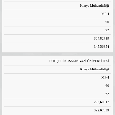
Kimya Mühendisliği
MF-4
90
92
304,82719
345,56354
ESKİŞEHİR OSMANGAZİ ÜNİVERSİTESİ
Kimya Mühendisliği
MF-4
60
62
293,69017
392,67839