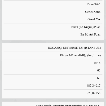
Puan Türü
Genel Kont.
Genel Yer.
Taban (En Küçük) Puan
En Büyük Puan
BOĞAZİÇİ ÜNİVERSİTESİ (İSTANBUL)
Kimya Mühendisliği (İngilizce)
MF-4
60
60
485,34017
523,87256