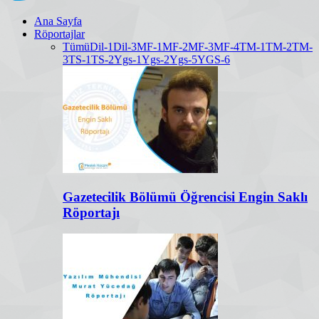
Ana Sayfa
Röportajlar
Tümü
Dil-1
Dil-3
MF-1
MF-2
MF-3
MF-4
TM-1
TM-2
TM-
3
TS-1
TS-2
Ygs-1
Ygs-2
Ygs-5
YGS-6
Gazetecilik Bölümü Öğrencisi Engin Saklı
Röportajı