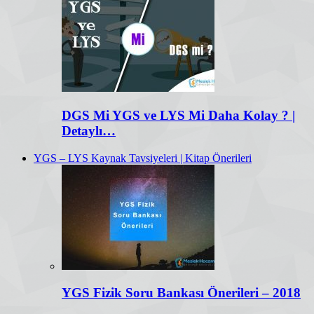
DGS Mi YGS ve LYS Mi Daha Kolay ? |
Detaylı…
YGS – LYS Kaynak Tavsiyeleri | Kitap Önerileri
YGS Fizik Soru Bankası Önerileri – 2018