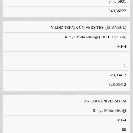
344,45931
349,36222
YILDIZ TEKNİK ÜNİVERSİTESİ (İSTANBUL)
Kimya Mühendisliği (KKTC Uyruklu)
MF-4
1
1
328,03412
328,03412
ANKARA ÜNİVERSİTESİ
Kimya Mühendisliği
MF-4
80