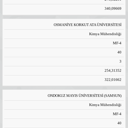
340,09669
OSMANİYE KORKUT ATA ÜNİVERSİTESİ
Kimya Mühendisliği
MF-4
40
3
254,31352
322,01662
ONDOKUZ MAYIS ÜNİVERSİTESİ (SAMSUN)
Kimya Mühendisliği
MF-4
40