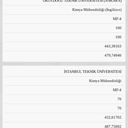
ORTA DOĞU TEKNİK ÜNİVERSİTESİ (ANKARA)
Kimya Mühendisliği (İngilizce)
MF-4
100
100
443,39163
479,74946
İSTANBUL TEKNİK ÜNİVERSİTESİ
Kimya Mühendisliği
MF-4
70
70
432,61702
487,75092