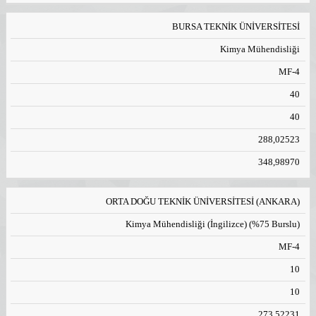
BURSA TEKNİK ÜNİVERSİTESİ
Kimya Mühendisliği
MF-4
40
40
288,02523
348,98970
ORTA DOĞU TEKNİK ÜNİVERSİTESİ (ANKARA)
Kimya Mühendisliği (İngilizce) (%75 Burslu)
MF-4
10
10
273,52231