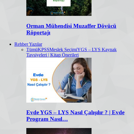
Orman Mühendisi Muzaffer Dövücü
Röportajı
Rehber Yazılar
Tümü
KPSS
Meslek Seçimi
YGS – LYS Kaynak
Tavsiyeleri | Kitap Önerileri
Evde YGS – LYS Nasıl Çalışılır ? | Evde
Program Nasıl…