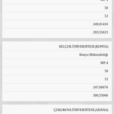
50
52
249,01416
293,55625
SELÇUK ÜNİVERSİTESİ (KONYA)
Kimya Mühendisliği
MF-4
50
52
247,66676
300,55066
ÇUKUROVA ÜNİVERSİTESİ (ADANA)