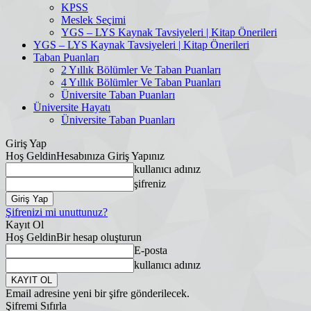
KPSS
Meslek Seçimi
YGS – LYS Kaynak Tavsiyeleri | Kitap Önerileri
YGS – LYS Kaynak Tavsiyeleri | Kitap Önerileri
Taban Puanları
2 Yıllık Bölümler Ve Taban Puanları
4 Yıllık Bölümler Ve Taban Puanları
Üniversite Taban Puanları
Üniversite Hayatı
Üniversite Taban Puanları
Giriş Yap
Hoş Geldin
Hesabınıza Giriş Yapınız
kullanıcı adınız
şifreniz
Şifrenizi mi unuttunuz?
Kayıt Ol
Hoş Geldin
Bir hesap oluşturun
E-posta
kullanıcı adınız
Email adresine yeni bir şifre gönderilecek.
Şifremi Sıfırla