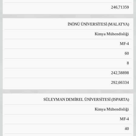
246,71359
İNÖNÜ ÜNİVERSİTESİ (MALATYA)
Kimya Mühendisliği
MF-4
60
8
242,58898
292,66334
SÜLEYMAN DEMİREL ÜNİVERSİTESİ (ISPARTA)
Kimya Mühendisliği
MF-4
40