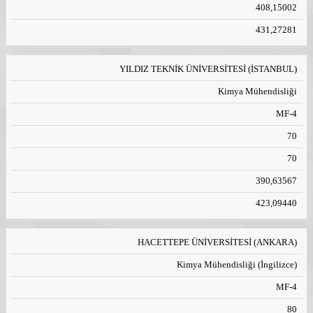
408,15002
431,27281
YILDIZ TEKNİK ÜNİVERSİTESİ (İSTANBUL)
Kimya Mühendisliği
MF-4
70
70
390,63567
423,09440
HACETTEPE ÜNİVERSİTESİ (ANKARA)
Kimya Mühendisliği (İngilizce)
MF-4
80