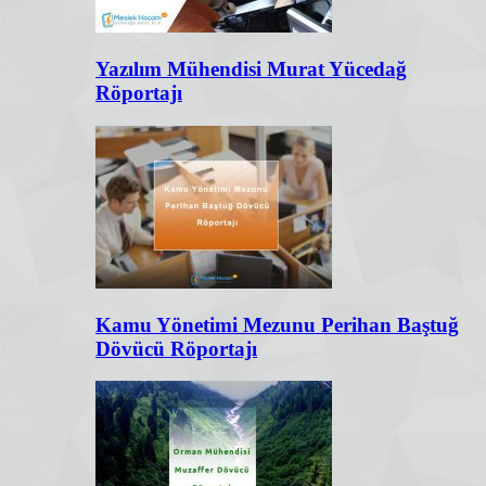
Yazılım Mühendisi Murat Yücedağ
Röportajı
Kamu Yönetimi Mezunu Perihan Baştuğ
Dövücü Röportajı