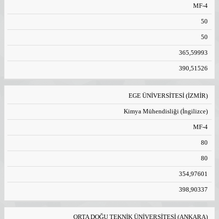
MF-4
50
50
365,59993
390,51526
EGE ÜNİVERSİTESİ (İZMİR)
Kimya Mühendisliği (İngilizce)
MF-4
80
80
354,97601
398,90337
ORTA DOĞU TEKNİK ÜNİVERSİTESİ (ANKARA)