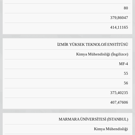
80
379,86047
414,11165
İZMİR YÜKSEK TEKNOLOJİ ENSTİTÜSÜ
Kimya Mühendisliği (İngilizce)
MF-4
55
56
375,40235
407,47606
MARMARA ÜNİVERSİTESİ (İSTANBUL)
Kimya Mühendisliği