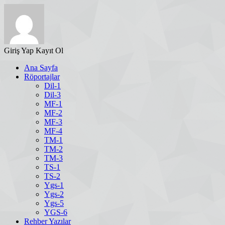
Giriş Yap
Kayıt Ol
Ana Sayfa
Röportajlar
Dil-1
Dil-3
MF-1
MF-2
MF-3
MF-4
TM-1
TM-2
TM-3
TS-1
TS-2
Ygs-1
Ygs-2
Ygs-5
YGS-6
Rehber Yazılar