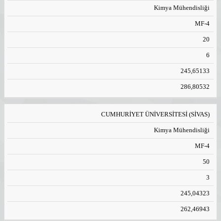
Kimya Mühendisliği
MF-4
20
6
245,65133
286,80532
CUMHURİYET ÜNİVERSİTESİ (SİVAS)
Kimya Mühendisliği
MF-4
50
3
245,04323
262,46943