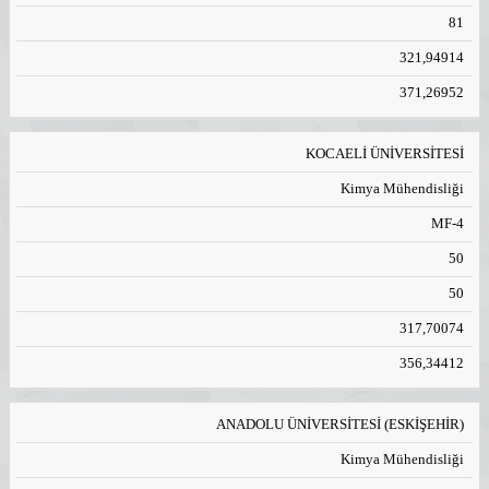
81
321,94914
371,26952
KOCAELİ ÜNİVERSİTESİ
Kimya Mühendisliği
MF-4
50
50
317,70074
356,34412
ANADOLU ÜNİVERSİTESİ (ESKİŞEHİR)
Kimya Mühendisliği