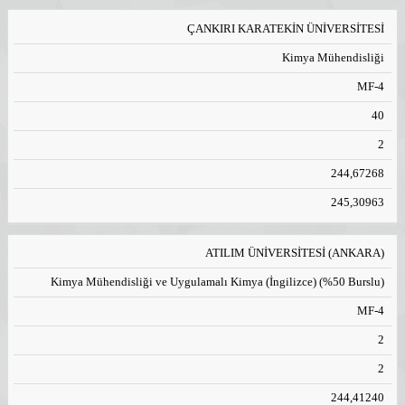
ÇANKIRI KARATEKİN ÜNİVERSİTESİ
Kimya Mühendisliği
MF-4
40
2
244,67268
245,30963
ATILIM ÜNİVERSİTESİ (ANKARA)
Kimya Mühendisliği ve Uygulamalı Kimya (İngilizce) (%50 Burslu)
MF-4
2
2
244,41240