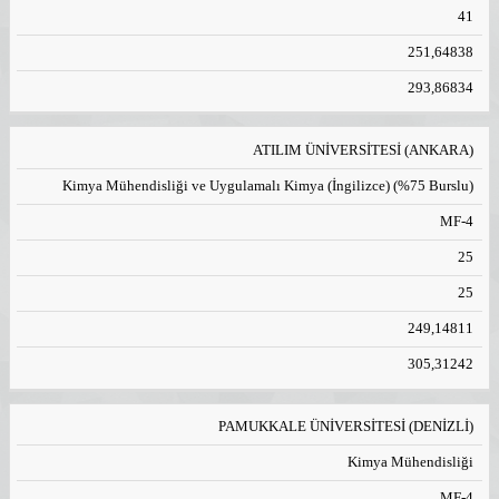
41
251,64838
293,86834
ATILIM ÜNİVERSİTESİ (ANKARA)
Kimya Mühendisliği ve Uygulamalı Kimya (İngilizce) (%75 Burslu)
MF-4
25
25
249,14811
305,31242
PAMUKKALE ÜNİVERSİTESİ (DENİZLİ)
Kimya Mühendisliği
MF-4