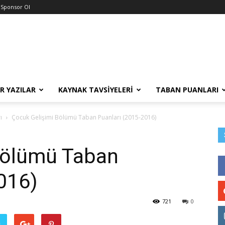
Sponsor Ol
R YAZILAR
KAYNAK TAVSIYELERI
TABAN PUANLARI
ı
Çocuk Gelişimi Bölümü Taban Puanları (2015-2016)
Bölümü Taban
016)
721
0
ş