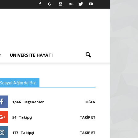
ÜNIVERSITE HAYATI
Sosyal Ağlarda Biz
1,966
Beğenenler
BEĞEN
54
Takipçi
TAKIP ET
177
Takipçi
TAKIP ET