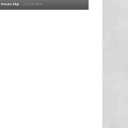
Hasan Ekşi
-
23 Ekim 2016