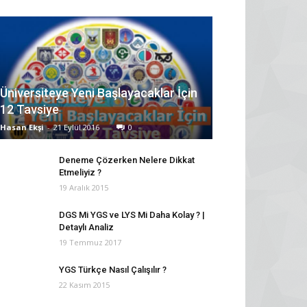
Üniversiteye Yeni Başlayacaklar İçin
12 Tavsiye
Hasan Ekşi
-
21 Eylül 2016
0
Deneme Çözerken Nelere Dikkat
Etmeliyiz ?
19 Aralık 2015
DGS Mi YGS ve LYS Mi Daha Kolay ? |
Detaylı Analiz
19 Temmuz 2017
YGS Türkçe Nasıl Çalışılır ?
22 Kasım 2015