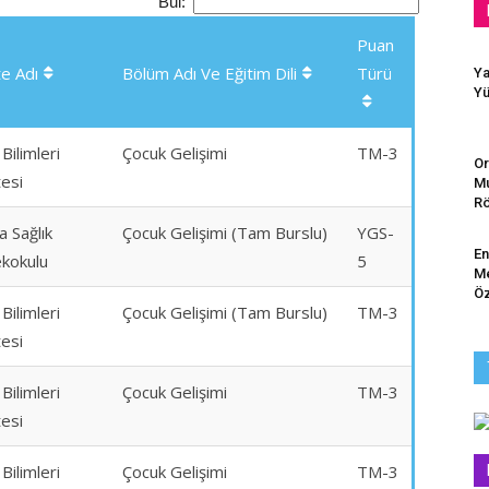
Bul:
Puan
te Adı
Bölüm Adı Ve Eğitim Dili
Türü
Ya
Yü
 Bilimleri
Çocuk Gelişimi
TM-3
Or
tesi
Mu
Rö
a Sağlık
Çocuk Gelişimi (Tam Burslu)
YGS-
En
kokulu
5
Me
Öz
 Bilimleri
Çocuk Gelişimi (Tam Burslu)
TM-3
tesi
 Bilimleri
Çocuk Gelişimi
TM-3
tesi
 Bilimleri
Çocuk Gelişimi
TM-3