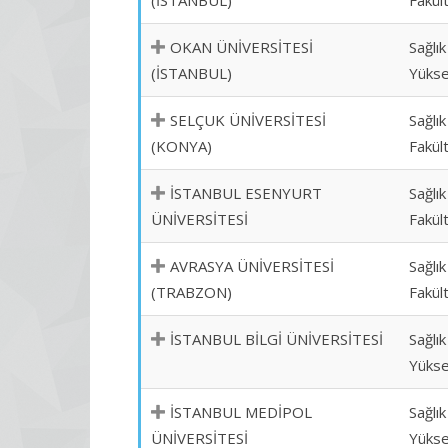
(İSTANBUL)
Fakül
OKAN ÜNİVERSİTESİ
Sağlık
(İSTANBUL)
Yükse
SELÇUK ÜNİVERSİTESİ
Sağlık
(KONYA)
Fakül
İSTANBUL ESENYURT
Sağlık
ÜNİVERSİTESİ
Fakül
AVRASYA ÜNİVERSİTESİ
Sağlık
(TRABZON)
Fakül
İSTANBUL BİLGİ ÜNİVERSİTESİ
Sağlık
Yükse
İSTANBUL MEDİPOL
Sağlık
ÜNİVERSİTESİ
Yükse