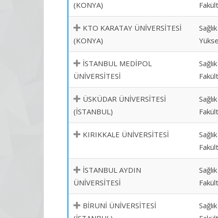
(KONYA)
Fakül
KTO KARATAY ÜNİVERSİTESİ
Sağlık
(KONYA)
Yükse
İSTANBUL MEDİPOL
Sağlık
ÜNİVERSİTESİ
Fakül
ÜSKÜDAR ÜNİVERSİTESİ
Sağlık
(İSTANBUL)
Fakül
KIRIKKALE ÜNİVERSİTESİ
Sağlık
Fakül
İSTANBUL AYDIN
Sağlık
ÜNİVERSİTESİ
Fakül
BİRUNİ ÜNİVERSİTESİ
Sağlık