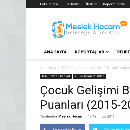
Hakkımızda
Bize Katılın
İletişim
Röportaj Yolla
Taban
Puanları
–
2018
YGS
–
ANA SAYFA
RÖPORTAJLAR
REHBE
2017
LYS
Konuları
Ana Sayfa
TM Taban Puanları
TM-3 Taban Puanlar
TM-3 Taban Puanları
YGS-5 Taban Puanları
Çocuk Gelişimi 
Puanları (2015-2
Tarafından
Meslek Hocam
-
13 Temmuz 2016
Facebook'ta Paylaş
Twitter'da Payla