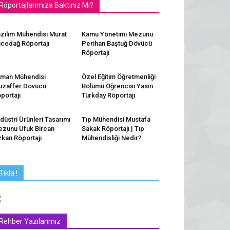
Röportajlarımıza Baktınız Mı?
zılım Mühendisi Murat
Kamu Yönetimi Mezunu
cedağ Röportajı
Perihan Baştuğ Dövücü
Röportajı
man Mühendisi
Özel Eğitim Öğretmenliği
zaffer Dövücü
Bölümü Öğrencisi Yasin
portajı
Türkday Röportajı
düstri Ürünleri Tasarımı
Tıp Mühendisi Mustafa
zunu Ufuk Bircan
Sakak Röportajı | Tıp
kan Röportajı
Mühendisliği Nedir?
Tıkla !
Rehber Yazılarımız