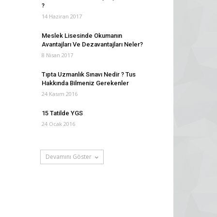
?
14 Haziran 2017
Meslek Lisesinde Okumanın
Avantajları Ve Dezavantajları Neler?
8 Nisan 2017
Tıpta Uzmanlık Sınavı Nedir ? Tus
Hakkında Bilmeniz Gerekenler
24 Kasım 2016
15 Tatilde YGS
24 Ocak 2016
Devamını Göster