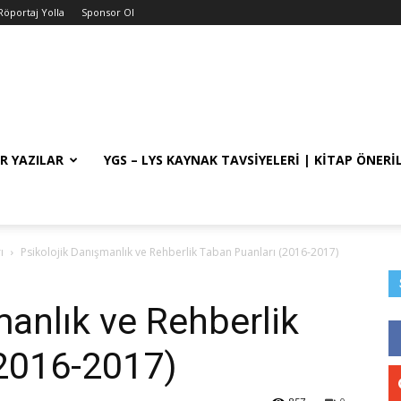
Röportaj Yolla
Sponsor Ol
R YAZILAR
YGS – LYS KAYNAK TAVSIYELERI | KITAP ÖNERI
ı
Psikolojik Danışmanlık ve Rehberlik Taban Puanları (2016-2017)
manlık ve Rehberlik
(2016-2017)