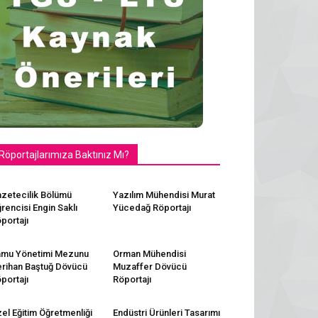
Röportajlarımıza Baktınız Mı?
zetecilik Bölümü
Yazılım Mühendisi Murat
rencisi Engin Saklı
Yücedağ Röportajı
portajı
mu Yönetimi Mezunu
Orman Mühendisi
rihan Baştuğ Dövücü
Muzaffer Dövücü
portajı
Röportajı
el Eğitim Öğretmenliği
Endüstri Ürünleri Tasarımı