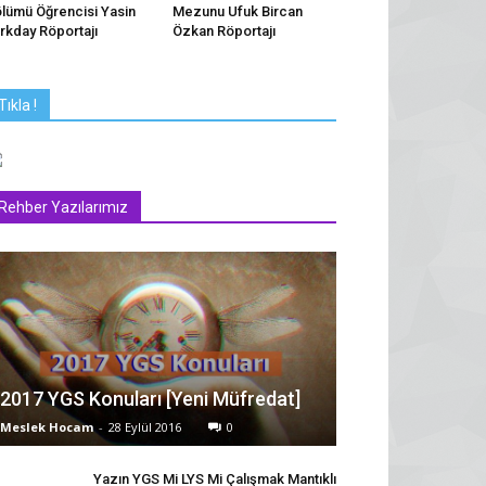
lümü Öğrencisi Yasin
Mezunu Ufuk Bircan
rkday Röportajı
Özkan Röportajı
Tıkla !
Rehber Yazılarımız
2017 YGS Konuları [Yeni Müfredat]
Meslek Hocam
-
28 Eylül 2016
0
Yazın YGS Mi LYS Mi Çalışmak Mantıklı