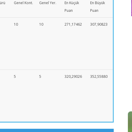
ürü
Genel Kont.
Genel Yer.
En Küçük
En Büyük
Puan
Puan
10
10
271,17462
307,90823
5
5
320,29026
352,55880