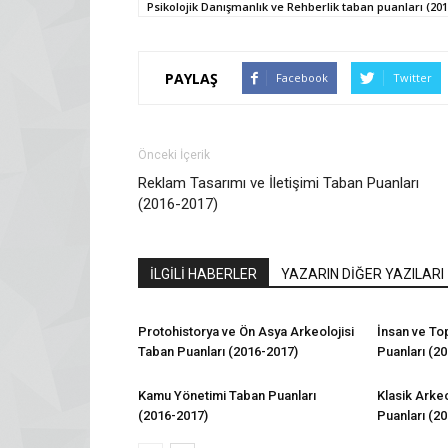
Psikolojik Danışmanlık ve Rehberlik taban puanları (201
PAYLAŞ
Facebook
Twitter
Önceki İçerik
Reklam Tasarımı ve İletişimi Taban Puanları
(2016-2017)
İLGİLİ HABERLER
YAZARIN DİĞER YAZILARI
Protohistorya ve Ön Asya Arkeolojisi
İnsan ve To
Taban Puanları (2016-2017)
Puanları (2
Kamu Yönetimi Taban Puanları
Klasik Arke
(2016-2017)
Puanları (2