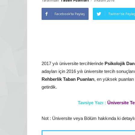
Tarafından
Taban Puanları
-
5 Kasım 2016
Facebook'ta Paylaş
Twitter'da Payla
2017 yılı üniversite tercihlerinde
Psikolojik Dan
adayları için 2016 yılı üniversite tercih sonuçlar
Rehberlik
Taban Puanları
, en yüksek puanları
getirdik.
Tavsiye Yazı :
Üniversite Te
Not : Üniversite veya Bölüm hakkında ki detaylı i