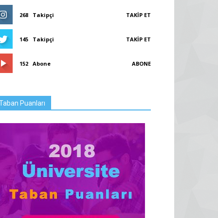
268
Takipçi
TAKIP ET
145
Takipçi
TAKIP ET
152
Abone
ABONE
Taban Puanları