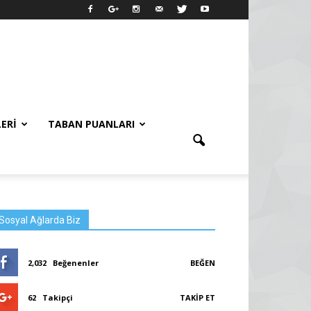
LERI
TABAN PUANLARI
Sosyal Ağlarda Biz
2,032
Beğenenler
BEĞEN
62
Takipçi
TAKIP ET