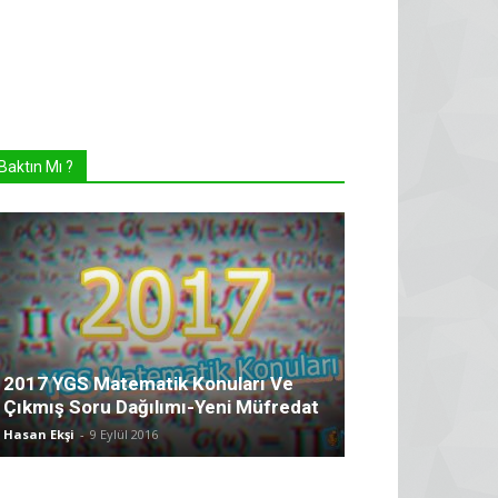
Baktın Mı ?
2017 YGS Matematik Konuları Ve
Çıkmış Soru Dağılımı-Yeni Müfredat
Hasan Ekşi
-
9 Eylül 2016