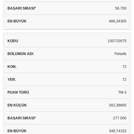
56.700
486,34305
100710075
Felsefe
72
72
TM-3
302,38865
277.000
348,74102