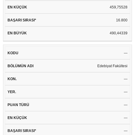
459,75528
16.800
490,44339
—
Edebiyat Fakültesi
—
—
—
—
—