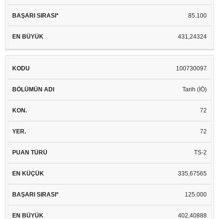
85.100
431,24324
100730097
Tarih (İÖ)
72
72
TS-2
335,67565
125.000
402,40888