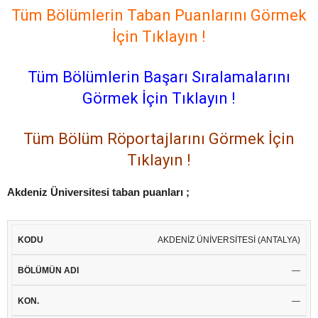
Tüm Bölümlerin Taban Puanlarını Görmek
İçin Tıklayın !
Tüm Bölümlerin Başarı Sıralamalarını
Görmek İçin Tıklayın !
Tüm Bölüm Röportajlarını Görmek İçin
Tıklayın !
Akdeniz Üniversitesi taban puanları ;
BÖLÜMÜN
PUAN
EN
BAŞARI
EN
AKDENİZ ÜNİVERSİTESİ (ANTALYA)
KODU
KON.
YER.
ADI
TÜRÜ
KÜÇÜK
SIRASI*
BÜYÜK
—
—