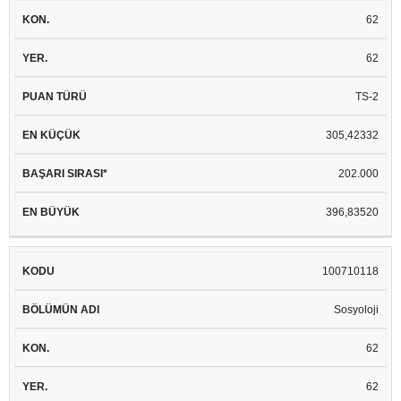
62
62
TS-2
305,42332
202.000
396,83520
100710118
Sosyoloji
62
62