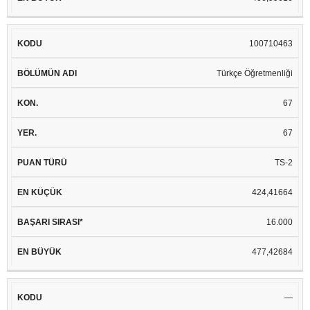
100710463
Türkçe Öğretmenliği
67
67
TS-2
424,41664
16.000
477,42684
—