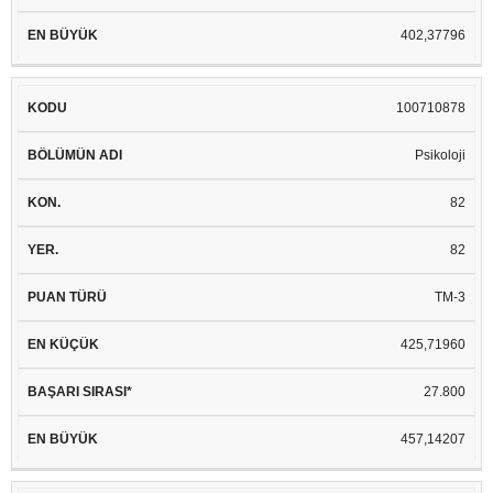
402,37796
100710878
Psikoloji
82
82
TM-3
425,71960
27.800
457,14207