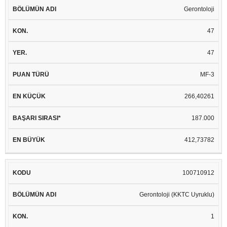
Gerontoloji
47
47
MF-3
266,40261
187.000
412,73782
100710912
Gerontoloji (KKTC Uyruklu)
1