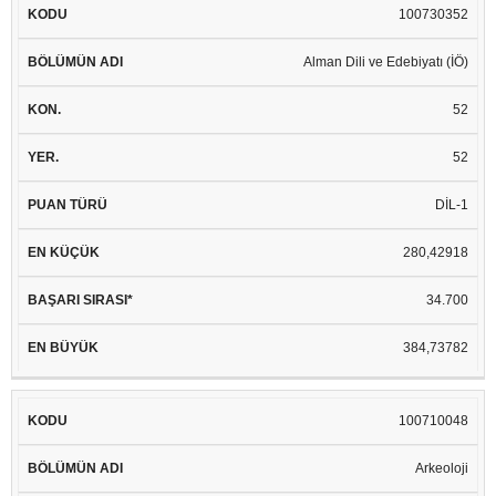
100730352
Alman Dili ve Edebiyatı (İÖ)
52
52
DİL-1
280,42918
34.700
384,73782
100710048
Arkeoloji