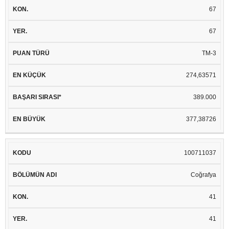
67
67
TM-3
274,63571
389.000
377,38726
100711037
Coğrafya
41
41