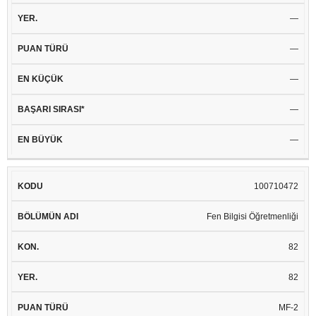
—
—
—
—
—
100710472
Fen Bilgisi Öğretmenliği
82
82
MF-2