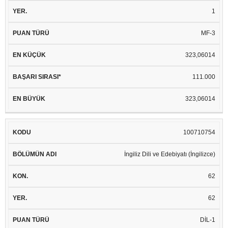
1
MF-3
323,06014
111.000
323,06014
100710754
İngiliz Dili ve Edebiyatı (İngilizce)
62
62
DİL-1