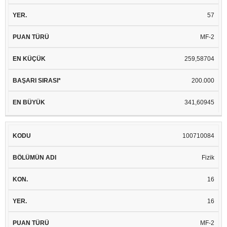
57
MF-2
259,58704
200.000
341,60945
100710084
Fizik
16
16
MF-2