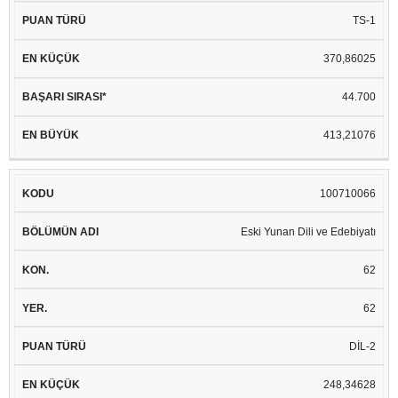
TS-1
370,86025
44.700
413,21076
100710066
Eski Yunan Dili ve Edebiyatı
62
62
DİL-2
248,34628