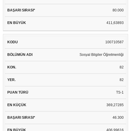
80.000
411,63893
100710587
Sosyal Bilgiler Öğretmenliği
82
82
TS-1
369,27285
46.300
406,99616