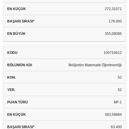
272,31071
178.000
355,08085
100710612
İlköğretim Matematik Öğretmenliği
52
52
MF-1
383,58884
63.400