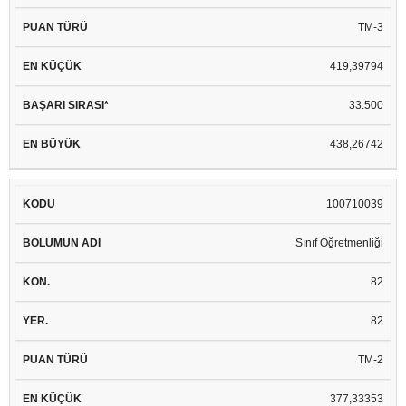
TM-3
419,39794
33.500
438,26742
100710039
Sınıf Öğretmenliği
82
82
TM-2
377,33353