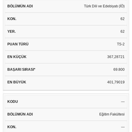
Türk Dili ve Edebiyatı (İÖ)
62
62
TS-2
367,28721
69.800
401,79019
—
Eğitim Fakültesi
—