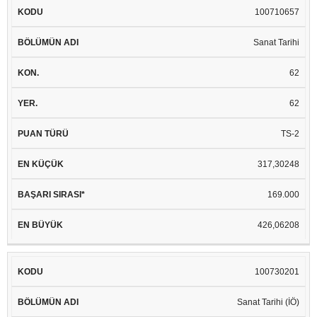
100710657
Sanat Tarihi
62
62
TS-2
317,30248
169.000
426,06208
100730201
Sanat Tarihi (İÖ)