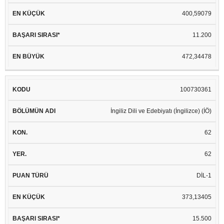
400,59079
11.200
472,34478
100730361
İngiliz Dili ve Edebiyatı (İngilizce) (İÖ)
62
62
DİL-1
373,13405
15.500