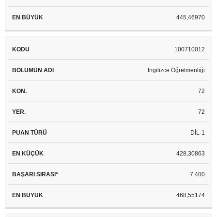
445,46970
100710012
İngilizce Öğretmenliği
72
72
DİL-1
428,30863
7.400
468,55174