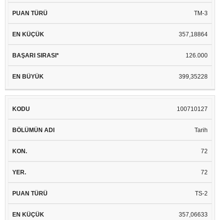
TM-3
357,18864
126.000
399,35228
100710127
Tarih
72
72
TS-2
357,06633