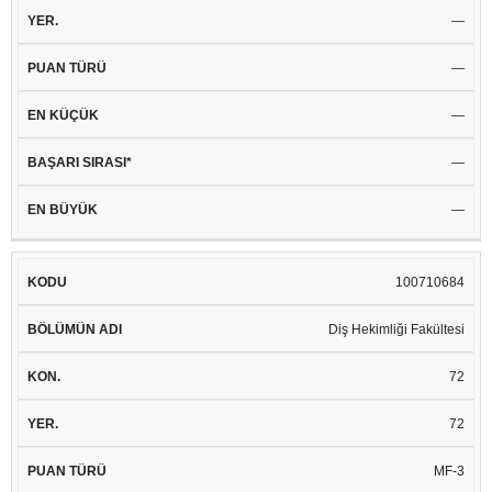
—
—
—
—
—
100710684
Diş Hekimliği Fakültesi
72
72
MF-3