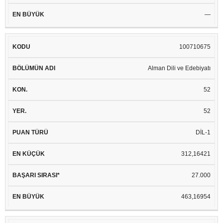
—
100710675
Alman Dili ve Edebiyatı
52
52
DİL-1
312,16421
27.000
463,16954