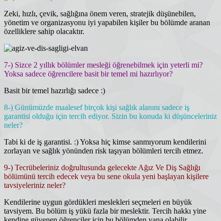
Zeki, hızlı, çevik, sağlığına önem veren, stratejik düşünebilen,
yönetim ve organizasyonu iyi yapabilen kişiler bu bölümde aranan
özelliklere sahip olacaktır.
7-) Sizce 2 yıllık bölümler mesleği öğrenebilmek için yeterli mi?
Yoksa sadece öğrencilere basit bir temel mi hazırlıyor?
Basit bir temel hazırlığı sadece :)
8-) Günümüzde maalesef birçok kişi sağlık alanını sadece iş
garantisi olduğu için tercih ediyor. Sizin bu konuda ki düşünceleriniz
neler?
Tabi ki de iş garantisi. :) Yoksa hiç kimse sanmıyorum kendilerini
zorlayan ve sağlık yönünden risk taşıyan bölümleri tercih etmez.
9-) Tecrübeleriniz doğrultusunda gelecekte Ağız Ve Diş Sağlığı
bölümünü tercih edecek veya bu sene okula yeni başlayan kişilere
tavsiyeleriniz neler?
Kendilerine uygun gördükleri meslekleri seçmeleri en büyük
tavsiyem. Bu bölüm iş yükü fazla bir meslektir. Tercih hakkı yine
kendine güvenen öğrenciler için bu bölümden yana olabilir.