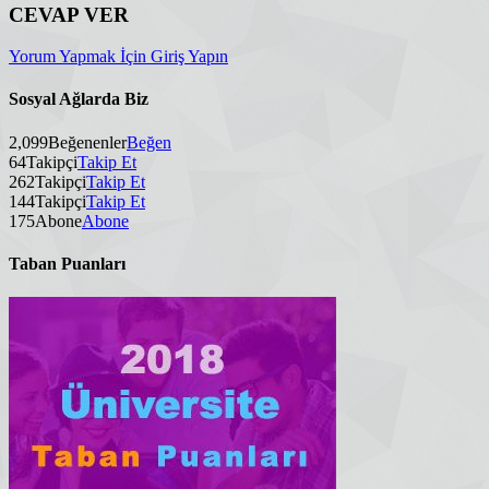
CEVAP VER
Yorum Yapmak İçin Giriş Yapın
Sosyal Ağlarda Biz
2,099
Beğenenler
Beğen
64
Takipçi
Takip Et
262
Takipçi
Takip Et
144
Takipçi
Takip Et
175
Abone
Abone
Taban Puanları