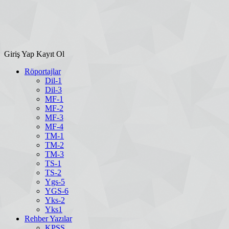
Giriş Yap
Kayıt Ol
Röportajlar
Dil-1
Dil-3
MF-1
MF-2
MF-3
MF-4
TM-1
TM-2
TM-3
TS-1
TS-2
Ygs-5
YGS-6
Yks-2
Yks1
Rehber Yazılar
KPSS