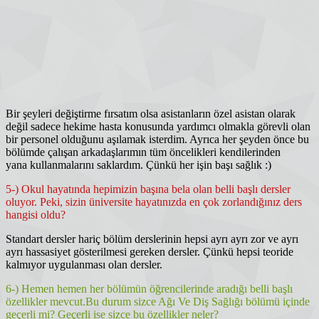
Bir şeyleri değiştirme fırsatım olsa asistanların özel asistan olarak
değil sadece hekime hasta konusunda yardımcı olmakla görevli olan
bir personel olduğunu aşılamak isterdim. Ayrıca her şeyden önce bu
bölümde çalışan arkadaşlarımın tüm öncelikleri kendilerinden
yana kullanmalarını saklardım. Çünkü her işin başı sağlık :)
5-) Okul hayatında hepimizin başına bela olan belli başlı dersler
oluyor. Peki, sizin üniversite hayatınızda en çok zorlandığınız ders
hangisi oldu?
Standart dersler hariç bölüm derslerinin hepsi ayrı ayrı zor ve ayrı
ayrı hassasiyet gösterilmesi gereken dersler. Çünkü hepsi teoride
kalmıyor uygulanması olan dersler.
6-) Hemen hemen her bölümün öğrencilerinde aradığı belli başlı
özellikler mevcut.Bu durum sizce Ağı Ve Diş Sağlığı bölümü içinde
geçerli mi? Geçerli ise sizce bu özellikler neler?