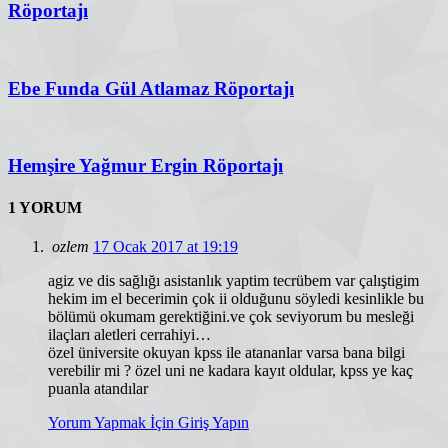
Röportajı
Ebe Funda Gül Atlamaz Röportajı
Hemşire Yağmur Ergin Röportajı
1 YORUM
ozlem
17 Ocak 2017 at 19:19
agiz ve dis sağlığı asistanlık yaptim tecrübem var çalıştigim
hekim im el becerimin çok ii olduğunu söyledi kesinlikle bu
bölümü okumam gerektiğini.ve çok seviyorum bu mesleği
ilaçları aletleri cerrahiyi…
özel üniversite okuyan kpss ile atananlar varsa bana bilgi
verebilir mi ? özel uni ne kadara kayıt oldular, kpss ye kaç
puanla atandılar
Yorum Yapmak İçin Giriş Yapın