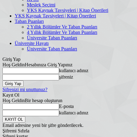
Meslek Seçimi
YKS Kaynak Tavsiyeleri | Kitap Önerileri
YKS Kaynak Tavsiyeleri | Kitap Önerileri
Taban Puanları
2 Yıllık Bölümler Ve Taban Puanları
4 Yıllık Bölümler Ve Taban Puanları
Üniversite Taban Puanları
Üniversite Hayatı
Üniversite Taban Puanları
Giriş Yap
Hoş Geldin
Hesabınıza Giriş Yapınız
kullanıcı adınız
şifreniz
Şifrenizi mi unuttunuz?
Kayıt Ol
Hoş Geldin
Bir hesap oluşturun
E-posta
kullanıcı adınız
Email adresine yeni bir şifre gönderilecek.
Şifremi Sıfırla
Şifreni kurtar