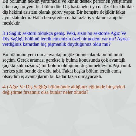
Bu bölümün hekim yardımcısı ve klinik destek personeli yetiştirmek
adına açılan yeni bir bölümdür. Diş hastaneleri ya da özel bir klinikte
diş hekimi asistanı olarak görev yapar. Bir hemşire değildir fakat
aynı statüdedir. Hatta hemşireden daha fazla iş yüküne sahip bir
meslektir.
3-) Sağlık sektörü oldukça geniş. Peki, sizin bu sektörde Ağız Ve
Diş Sağlığı bölümü tercih etmenizin özel bir nedeni var mı? Ayrıca
verdiğiniz karardan hiç pişmanlık duyduğunuz oldu mu?
Bu bölümün yeni olma avantajını göz önüne alarak bu bölümü
seçtim. Gerek araması gerekse iş bulma konusunda çok avantajlı
(açıkta kalmazsınız) bir bölüm olduğunu düşünmekteyim.Pişmanlık
herkes gibi bende de oldu tabi. Fakat başka bölüm tercih etmiş
olsaydım iş avantajlarım bu kadar fazla olmayacaktı.
4-) Ağız Ve Diş Sağlığı bölümünde aldığınız eğitimde bir şeyleri
değiştirme fırsatınız olsa bunlar neler olurdu?