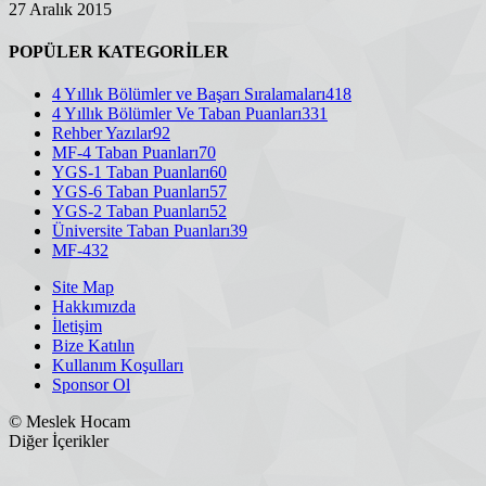
27 Aralık 2015
POPÜLER KATEGORİLER
4 Yıllık Bölümler ve Başarı Sıralamaları
418
4 Yıllık Bölümler Ve Taban Puanları
331
Rehber Yazılar
92
MF-4 Taban Puanları
70
YGS-1 Taban Puanları
60
YGS-6 Taban Puanları
57
YGS-2 Taban Puanları
52
Üniversite Taban Puanları
39
MF-4
32
Site Map
Hakkımızda
İletişim
Bize Katılın
Kullanım Koşulları
Sponsor Ol
© Meslek Hocam
Diğer İçerikler