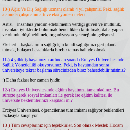
10-) Ağız Ve Diş Sağlığı uzmanı olarak 4 yıl çalıştınız. Peki, sağlık
alanında çalışmanın artı ve eksi yönleri neler?
Artısı – insanlara yardım edebilmenin verdiği güven ve mutluluk,
insanlara iyiliklerde bulunmak bencillikten kurtulmak, daha yapıcı
ve olumlu düşünebilmek, organizasyon yeteneğinin gelişmesi
Eksileri – başkalarının sağlığı için kendi sağlığımızı geri planda
tutmak, bulaşıcı hastalıklarla birebir temas halinde olmak.
11-) 4 yıllık iş hayatınızın ardından şuanda Erciyes Üniversitesinde
Sağlık Yöneticiliği okuyorsunuz. Peki, iş hayatından sonra
üniversiteye tekrar başlama sürecinizden biraz bahsedebilir misiniz?
:) Daha fazlası her zaman iyidir.
12-) Erciyes Üniversitesinde eğitim hayatınızı tamamladınız. Bu
süreçte gerek sosyal imkanları ile gerek ise eğitim kalitesi ile
üniversite beklentilerinizi karşıladı mı?
Erciyes Üniversitesi, öğrencilerine tüm imkanı sağlıyor beklentileri
fazlasıyla karşılıyor.
13-) Tüm cevaplarınız için teşekkürler. Son olarak Meslek Hocam