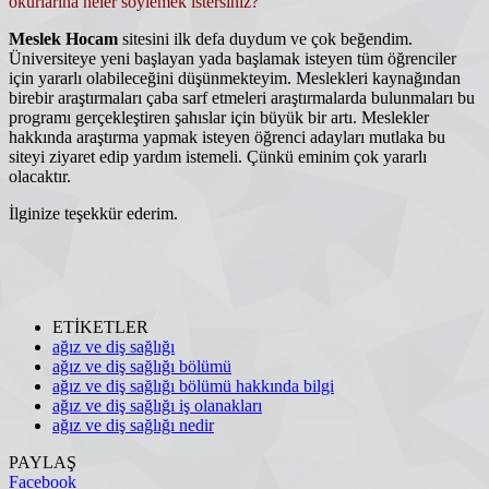
okurlarına neler söylemek istersiniz?
Meslek Hocam
sitesini ilk defa duydum ve çok beğendim.
Üniversiteye yeni başlayan yada başlamak isteyen tüm öğrenciler
için yararlı olabileceğini düşünmekteyim. Meslekleri kaynağından
birebir araştırmaları çaba sarf etmeleri araştırmalarda bulunmaları bu
programı gerçekleştiren şahıslar için büyük bir artı. Meslekler
hakkında araştırma yapmak isteyen öğrenci adayları mutlaka bu
siteyi ziyaret edip yardım istemeli. Çünkü eminim çok yararlı
olacaktır.
İlginize teşekkür ederim.
ETİKETLER
ağız ve diş sağlığı
ağız ve diş sağlığı bölümü
ağız ve diş sağlığı bölümü hakkında bilgi
ağız ve diş sağlığı iş olanakları
ağız ve diş sağlığı nedir
PAYLAŞ
Facebook