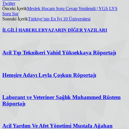
Twitter
Önceki İçerik
Meslek Hocam Soru Cevap Yenilendi | YGS LYS
Soru Sor
Sonraki İçerik
Türkiye’nin En İyi 10 Üniversitesi
İLGİLİ HABERLER
YAZARIN DİĞER YAZILARI
Acil Tıp Teknikeri Vahid Yüksekkaya Röportajı
Hemşire Adayı Leyla Çoşkun Röportajı
Laborant ve Veteriner Sağlık Muhammed Rüstem
Röportajı
Acil Yardım Ve Afet Yönetimi Mustafa Ağahan