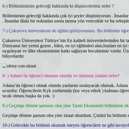
6-) Bölümünüzün geleceği hakkında ki düşünceleriniz neler ?
Bölümümün geleceği hakkında çok iyi şeyler düşünüyorum . İnsanlar h
. İnsanlar illaki bir noktadan sonra tarıma yön verecektir ve bu sebeple 
7-) Çukurova üniversitesin de eğitim görüyorsunuz. Bu bölümün öğrenc
Çukurova Üniversitesi Türkiye’nin En kaliteli üniversitelerinden bir ta
Dünyanın her yerini gezen , bilen, en iyi eğitimleri alan,bunları en iy
uygulayan ve ülke ekonomisine katkı sağlayan hocalarımız vardır. Ünive
biliyorlardır.
8- ) Adana’da öğrenci olmanın olumlu ve olumsuz yanları neler?
Adana’da öğrenci olmak olumlu yanlarını sıralayacak olursak, Adana öğ
ucuzdur. Öğrencilerin Kyk yurtlarında (kız veya erkek ) kalması öğrenc
sıcak olması başka da yok. :)
9-) Geçmişe dönme şansınız olsa yine Tarım Ekonomisi bölümünü ok
Geçmişe dönme şansım olsa yine ziraat okurdum. Çünkü bu bölümü 
10-) Gelecekte bu bölümü okumak isteyen öğrencilere ne gibi tavsiy