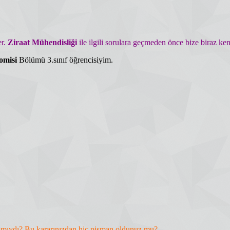
er.
Ziraat Mühendisliği
ile ilgili sorulara geçmeden önce bize biraz ke
omisi
Bölümü 3.sınıf öğrencisiyim.
ar mıydı? Bu kararınızdan hiç pişman oldunuz mu?