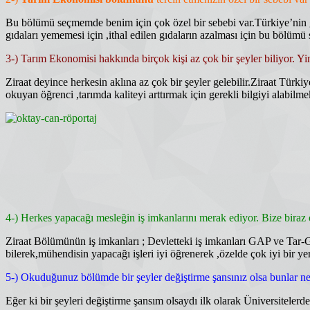
Bu bölümü seçmemde benim için çok özel bir sebebi var.Türkiye’nin gelişm
gıdaları yememesi için ,ithal edilen gıdaların azalması için bu bölü
3-) Tarım Ekonomisi hakkında birçok kişi az çok bir şeyler biliyor. Yi
Ziraat deyince herkesin aklına az çok bir şeyler gelebilir.Ziraat Türki
okuyan öğrenci ,tarımda kaliteyi arttırmak için gerekli bilgiyi alabilme
4-) Herkes yapacağı mesleğin iş imkanlarını merak ediyor. Bize biraz
Ziraat Bölümünün iş imkanları ; Devletteki iş imkanları GAP ve Tar-Gel p
bilerek,mühendisin yapacağı işleri iyi öğrenerek ,özelde çok iyi bir ye
5-) Okuduğunuz bölümde bir şeyler değiştirme şansınız olsa bunlar ne
Eğer ki bir şeyleri değiştirme şansım olsaydı ilk olarak Üniversitelerd