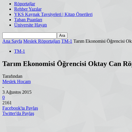
Röportajlar
Rehber Yazılar
YKS Kaynak Tavsiyeleri | Kitap Önerileri
Taban Puanları
Üniversite Hayatı
Ana Sayfa
Meslek Röportajları
TM-1
Tarım Ekonomisi Öğrencisi Ok
TM-1
Tarım Ekonomisi Öğrencisi Oktay Can Rö
Tarafından
Meslek Hocam
-
3 Ağustos 2015
0
2161
Facebook'ta Paylaş
Twitter'da Paylaş