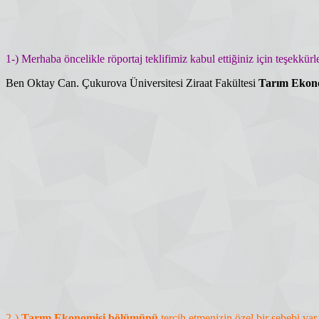
1-) Merhaba öncelikle röportaj teklifimiz kabul ettiğiniz için teşekkürl
Ben Oktay Can. Çukurova Üniversitesi Ziraat Fakültesi
Tarım Ekon
2-)
Tarım Ekonomisi bölümünü
tercih etmenizin özel bir sebebi v