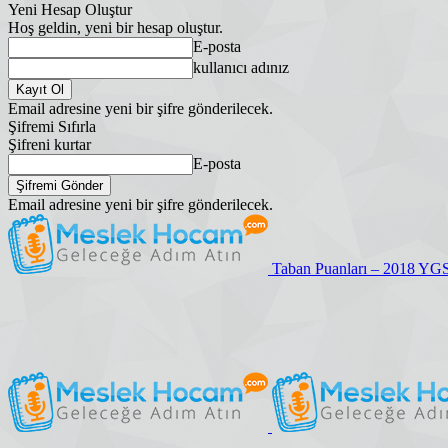
Yeni Hesap Oluştur
Hoş geldin, yeni bir hesap oluştur.
E-posta
kullanıcı adınız
Email adresine yeni bir şifre gönderilecek.
Şifremi Sıfırla
Şifreni kurtar
E-posta
Email adresine yeni bir şifre gönderilecek.
Taban Puanları – 2018 YG