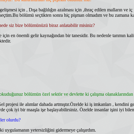
esi için , Dışa bağlılığın azalması için ,ihraç edilen malların ve iç paz
mü seçtim.Bu bölümü seçtikten sonra hiç pişman olmadım ve bu zamana kad
nede siz bize bölümünüzü biraz anlatabilir misiniz?
ye için en önemli gelir kaynağından bir tanesidir. Bu nedenle tarımın kal
ktedir.
 okuduğunuz bölümün özel sektör ve devlette ki çalışma olanaklarından 
rojesi ile alımlar dahada artmıştır.Özelde ki iş imkanları , kendini geliş
rde çok iyi bir maaşla işe başlayabilirsiniz. Özelde insanlar işini iyi b
ler olurdu?
eki uygulamanın yetersizliğini gidermeye çalışırdım.