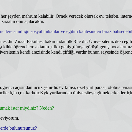
er şeyden mahrum kalabilir .Örnek verecek olursak ev, telefon, intern
ziraatın önü açılacaktır.
ilere sunduğu sosyal imkanlar ve eğitim kalitesinden biraz bahsedebil
nesidir. Ziraat Fakültesi bakımından ilk 3’te dir. Üniversitemizdeki eğit
i şekilde öğrencilere aktaran ,ufku geniş ,dünya görüşü geniş hocalarımız 
rsitenin kendi arazisinde kendi çiftliği vardır bunun sayesinde öğrencil
renci açısından ucuz şehirdir.Ev kirası, özel yurt parası, otobüs parası
iler için çok karlıdır.Kyk yurtlarından üniversiteye gitmek erkekler iç
umak ister miydiniz? Neden?
seviyorum.
elerde bulunursunuz?