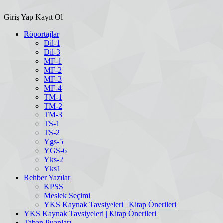
Giriş Yap
Kayıt Ol
Röportajlar
Dil-1
Dil-3
MF-1
MF-2
MF-3
MF-4
TM-1
TM-2
TM-3
TS-1
TS-2
Ygs-5
YGS-6
Yks-2
Yks1
Rehber Yazılar
KPSS
Meslek Seçimi
YKS Kaynak Tavsiyeleri | Kitap Önerileri
YKS Kaynak Tavsiyeleri | Kitap Önerileri
Taban Puanları