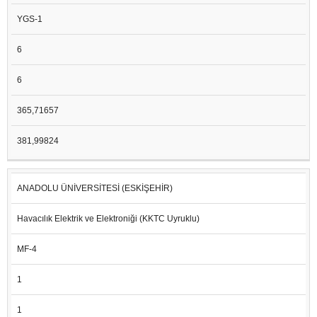
YGS-1
6
6
365,71657
381,99824
ANADOLU ÜNİVERSİTESİ (ESKİŞEHİR)
Havacılık Elektrik ve Elektroniği (KKTC Uyruklu)
MF-4
1
1