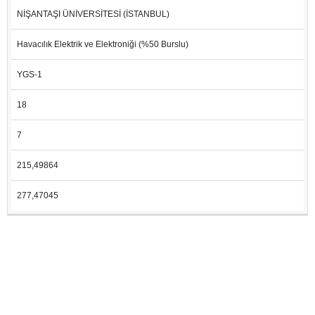
NİŞANTAŞI ÜNİVERSİTESİ (İSTANBUL)
Havacılık Elektrik ve Elektroniği (%50 Burslu)
YGS-1
18
7
215,49864
277,47045