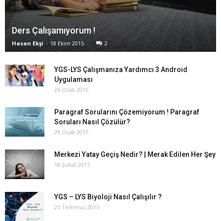
Ders Çalışamıyorum !
Hasan Ekşi
-
18 Ekim 2015
2
YGS-LYS Çalışmanıza Yardımcı 3 Android
Uygulaması
26 Ocak 2016
Paragraf Sorularını Çözemiyorum ! Paragraf
Soruları Nasıl Çözülür?
29 Ocak 2017
Merkezi Yatay Geçiş Nedir? | Merak Edilen Her Şey
18 Şubat 2017
YGS – LYS Biyoloji Nasıl Çalışılır ?
25 Temmuz 2015