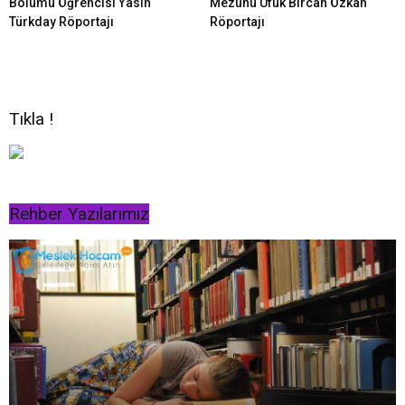
Bölümü Öğrencisi Yasin
Mezunu Ufuk Bircan Özkan
Türkday Röportajı
Röportajı
Tıkla !
Rehber Yazılarımız