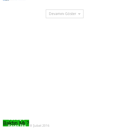
Devamını Göster
YGS LYS’ye Çalışmaya Yeni Başlayanlar İçin 10
Tavsiye
Baktın Mı ?
Hasan Ekşi
-
8 Şubat 2016