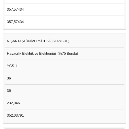
357,57434
357,57434
NİŞANTAŞI ÜNİVERSİTESİ (İSTANBUL)
Havacılık Elektrik ve Elektroniği (%75 Burslu)
YGS-1
36
36
232,04611
352,03791