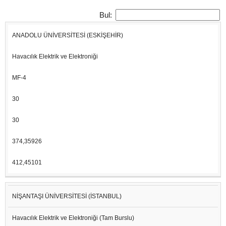
Bul:
ANADOLU ÜNİVERSİTESİ (ESKİŞEHİR)
TABAN
EN
ÜNIVERSITE
PUAN
GENEL
GENEL
(EN
BÖLÜM
BÜYÜK
Havacılık Elektrik ve Elektroniği
ADI
TÜRÜ
KONT.
YER.
KÜÇÜK)
PUAN
PUAN
MF-4
30
30
374,35926
412,45101
NİŞANTAŞI ÜNİVERSİTESİ (İSTANBUL)
Havacılık Elektrik ve Elektroniği (Tam Burslu)