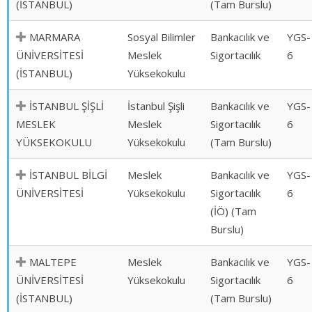
(İSTANBUL)
(Tam Burslu)
MARMARA
Sosyal Bilimler
Bankacılık ve
YGS-
ÜNİVERSİTESİ
Meslek
Sigortacılık
6
(İSTANBUL)
Yüksekokulu
İSTANBUL ŞİŞLİ
İstanbul Şişli
Bankacılık ve
YGS-
MESLEK
Meslek
Sigortacılık
6
YÜKSEKOKULU
Yüksekokulu
(Tam Burslu)
İSTANBUL BİLGİ
Meslek
Bankacılık ve
YGS-
ÜNİVERSİTESİ
Yüksekokulu
Sigortacılık
6
(İÖ) (Tam
Burslu)
MALTEPE
Meslek
Bankacılık ve
YGS-
ÜNİVERSİTESİ
Yüksekokulu
Sigortacılık
6
(İSTANBUL)
(Tam Burslu)