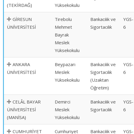
(TEKİRDAĞ)
Yüksekokulu
GİRESUN
Tirebolu
Bankacılık ve
YGS-
ÜNİVERSİTESİ
Mehmet
Sigortacılık
6
Bayrak
Meslek
Yüksekokulu
ANKARA
Beypazarı
Bankacılık ve
YGS-
ÜNİVERSİTESİ
Meslek
Sigortacılık
6
Yüksekokulu
(Uzaktan
Öğretim)
CELÂL BAYAR
Demirci
Bankacılık ve
YGS-
ÜNİVERSİTESİ
Meslek
Sigortacılık
6
(MANİSA)
Yüksekokulu
CUMHURİYET
Cumhuriyet
Bankacılık ve
YGS-