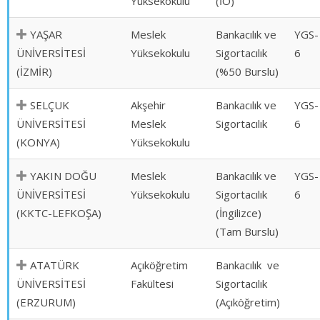
Yüksekokulu
(İÖ)
YAŞAR
Meslek
Bankacılık ve
YGS-
ÜNİVERSİTESİ
Yüksekokulu
Sigortacılık
6
(İZMİR)
(%50 Burslu)
SELÇUK
Akşehir
Bankacılık ve
YGS-
ÜNİVERSİTESİ
Meslek
Sigortacılık
6
(KONYA)
Yüksekokulu
YAKIN DOĞU
Meslek
Bankacılık ve
YGS-
ÜNİVERSİTESİ
Yüksekokulu
Sigortacılık
6
(KKTC-LEFKOŞA)
(İngilizce)
(Tam Burslu)
ATATÜRK
Açıköğretim
Bankacılık ve
ÜNİVERSİTESİ
Fakültesi
Sigortacılık
(ERZURUM)
(Açıköğretim)