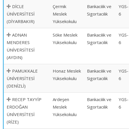
DİCLE
Çermik
Bankacılık ve
YGS-
ÜNİVERSİTESİ
Meslek
Sigortacılık
6
(DİYARBAKIR)
Yüksekokulu
ADNAN
Söke Meslek
Bankacılık ve
YGS-
MENDERES
Yüksekokulu
Sigortacılık
6
ÜNİVERSİTESİ
(AYDIN)
PAMUKKALE
Honaz Meslek
Bankacılık ve
YGS-
ÜNİVERSİTESİ
Yüksekokulu
Sigortacılık
6
(DENİZLİ)
RECEP TAYYİP
Ardeşen
Bankacılık ve
YGS-
ERDOĞAN
Meslek
Sigortacılık
6
ÜNİVERSİTESİ
Yüksekokulu
(RİZE)