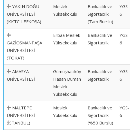
YAKIN DOĞU
Meslek
Bankacılık ve
YGS-
ÜNİVERSİTESİ
Yüksekokulu
Sigortacılık
6
(KKTC-LEFKOŞA)
(Tam Burslu)
Erbaa Meslek
Bankacılık ve
YGS-
GAZİOSMANPAŞA
Yüksekokulu
Sigortacılık
6
ÜNİVERSİTESİ
(TOKAT)
AMASYA
Gümüşhacıköy
Bankacılık ve
YGS-
ÜNİVERSİTESİ
Hasan Duman
Sigortacılık
6
Meslek
Yüksekokulu
MALTEPE
Meslek
Bankacılık ve
YGS-
ÜNİVERSİTESİ
Yüksekokulu
Sigortacılık
6
(İSTANBUL)
(%50 Burslu)