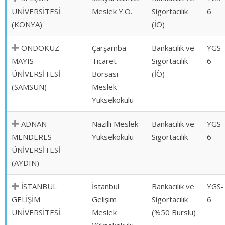
ÜNİVERSİTESİ
Meslek Y.O.
Sigortacılık
6
(KONYA)
(İÖ)
ONDOKUZ
Çarşamba
Bankacılık ve
YGS-
MAYIS
Ticaret
Sigortacılık
6
ÜNİVERSİTESİ
Borsası
(İÖ)
(SAMSUN)
Meslek
Yüksekokulu
ADNAN
Nazilli Meslek
Bankacılık ve
YGS-
MENDERES
Yüksekokulu
Sigortacılık
6
ÜNİVERSİTESİ
(AYDIN)
İSTANBUL
İstanbul
Bankacılık ve
YGS-
GELİŞİM
Gelişim
Sigortacılık
6
ÜNİVERSİTESİ
Meslek
(%50 Burslu)