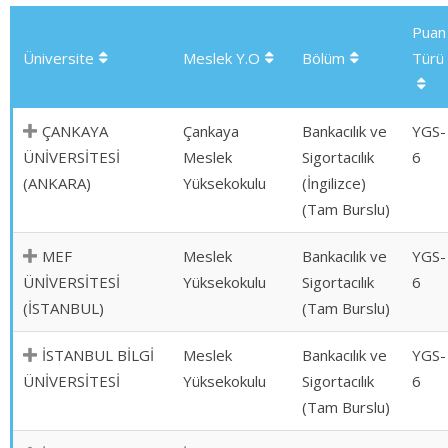
Puan
Üniversite
Meslek Y.O
Bölüm
Türü
ÇANKAYA
Çankaya
Bankacılık ve
YGS-
ÜNİVERSİTESİ
Meslek
Sigortacılık
6
(ANKARA)
Yüksekokulu
(İngilizce)
(Tam Burslu)
MEF
Meslek
Bankacılık ve
YGS-
ÜNİVERSİTESİ
Yüksekokulu
Sigortacılık
6
(İSTANBUL)
(Tam Burslu)
İSTANBUL BİLGİ
Meslek
Bankacılık ve
YGS-
ÜNİVERSİTESİ
Yüksekokulu
Sigortacılık
6
(Tam Burslu)