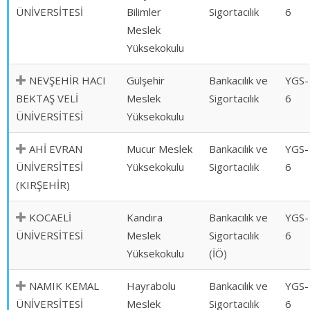
ÜNİVERSİTESİ
Bilimler
Sigortacılık
6
Meslek
Yüksekokulu
NEVŞEHİR HACI
Gülşehir
Bankacılık ve
YGS-
BEKTAŞ VELİ
Meslek
Sigortacılık
6
ÜNİVERSİTESİ
Yüksekokulu
AHİ EVRAN
Mucur Meslek
Bankacılık ve
YGS-
ÜNİVERSİTESİ
Yüksekokulu
Sigortacılık
6
(KIRŞEHİR)
KOCAELİ
Kandıra
Bankacılık ve
YGS-
ÜNİVERSİTESİ
Meslek
Sigortacılık
6
Yüksekokulu
(İÖ)
NAMIK KEMAL
Hayrabolu
Bankacılık ve
YGS-
ÜNİVERSİTESİ
Meslek
Sigortacılık
6