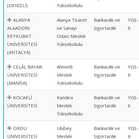
(DENİZLİ)
Yüksekokulu
ALANYA
Alanya Ticaret
Bankacılık ve
YGS-
ALAADDİN
ve Sanayi
Sigortacılık
6
KEYKUBAT
Odası Meslek
ÜNİVERSİTESİ
Yüksekokulu
(ANTALYA)
CELÂL BAYAR
Ahmetli
Bankacılık ve
YGS-
ÜNİVERSİTESİ
Meslek
Sigortacılık
6
(MANİSA)
Yüksekokulu
KOCAELİ
Kandıra
Bankacılık ve
YGS-
ÜNİVERSİTESİ
Meslek
Sigortacılık
6
Yüksekokulu
ORDU
Ulubey
Bankacılık ve
YGS-
ÜNİVERSİTESİ
Meslek
Sigortacılık
6