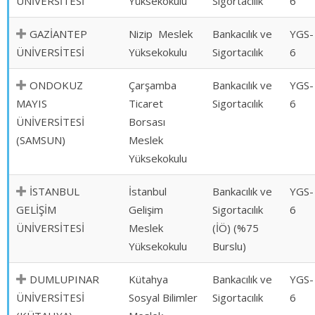
ÜNİVERSİTESİ
Yüksekokulu
Sigortacılık
6
GAZİANTEP
Nizip Meslek
Bankacılık ve
YGS-
ÜNİVERSİTESİ
Yüksekokulu
Sigortacılık
6
ONDOKUZ
Çarşamba
Bankacılık ve
YGS-
MAYIS
Ticaret
Sigortacılık
6
ÜNİVERSİTESİ
Borsası
(SAMSUN)
Meslek
Yüksekokulu
İSTANBUL
İstanbul
Bankacılık ve
YGS-
GELİŞİM
Gelişim
Sigortacılık
6
ÜNİVERSİTESİ
Meslek
(İÖ) (%75
Yüksekokulu
Burslu)
DUMLUPINAR
Kütahya
Bankacılık ve
YGS-
ÜNİVERSİTESİ
Sosyal Bilimler
Sigortacılık
6