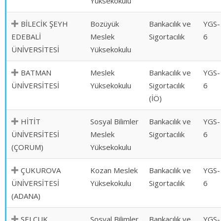
Yüksekokulu
BİLECİK ŞEYH
Bozüyük
Bankacılık ve
YGS-
EDEBALİ
Meslek
Sigortacılık
6
ÜNİVERSİTESİ
Yüksekokulu
BATMAN
Meslek
Bankacılık ve
YGS-
ÜNİVERSİTESİ
Yüksekokulu
Sigortacılık
6
(İÖ)
HİTİT
Sosyal Bilimler
Bankacılık ve
YGS-
ÜNİVERSİTESİ
Meslek
Sigortacılık
6
(ÇORUM)
Yüksekokulu
ÇUKUROVA
Kozan Meslek
Bankacılık ve
YGS-
ÜNİVERSİTESİ
Yüksekokulu
Sigortacılık
6
(ADANA)
SELÇUK
Sosyal Bilimler
Bankacılık ve
YGS-