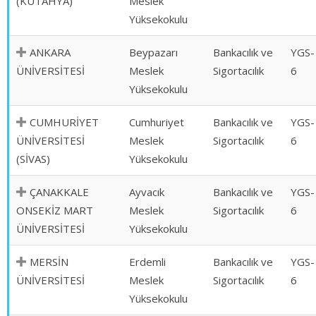
(KÜTAHYA)
Meslek
Yüksekokulu
ANKARA
Beypazarı
Bankacılık ve
YGS-
ÜNİVERSİTESİ
Meslek
Sigortacılık
6
Yüksekokulu
CUMHURİYET
Cumhuriyet
Bankacılık ve
YGS-
ÜNİVERSİTESİ
Meslek
Sigortacılık
6
(SİVAS)
Yüksekokulu
ÇANAKKALE
Ayvacık
Bankacılık ve
YGS-
ONSEKİZ MART
Meslek
Sigortacılık
6
ÜNİVERSİTESİ
Yüksekokulu
MERSİN
Erdemli
Bankacılık ve
YGS-
ÜNİVERSİTESİ
Meslek
Sigortacılık
6
Yüksekokulu