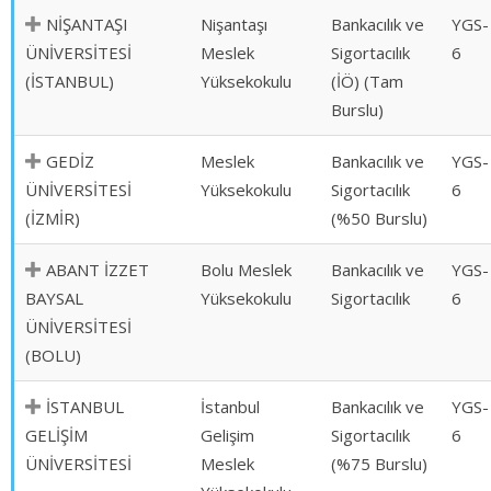
NİŞANTAŞI
Nişantaşı
Bankacılık ve
YGS-
ÜNİVERSİTESİ
Meslek
Sigortacılık
6
(İSTANBUL)
Yüksekokulu
(İÖ) (Tam
Burslu)
GEDİZ
Meslek
Bankacılık ve
YGS-
ÜNİVERSİTESİ
Yüksekokulu
Sigortacılık
6
(İZMİR)
(%50 Burslu)
ABANT İZZET
Bolu Meslek
Bankacılık ve
YGS-
BAYSAL
Yüksekokulu
Sigortacılık
6
ÜNİVERSİTESİ
(BOLU)
İSTANBUL
İstanbul
Bankacılık ve
YGS-
GELİŞİM
Gelişim
Sigortacılık
6
ÜNİVERSİTESİ
Meslek
(%75 Burslu)