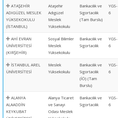
ATAŞEHİR
Ataşehir
Bankacılık ve
YGS-
ADIGÜZEL MESLEK
Adıgüzel
Sigortacılık
6
YÜKSEKOKULU
Meslek
(Tam Burslu)
(İSTANBUL)
Yüksekokulu
AHİ EVRAN
Sosyal Bilimler
Bankacılık ve
YGS-
ÜNİVERSİTESİ
Meslek
Sigortacılık
6
(KIRŞEHİR)
Yüksekokulu
İSTANBUL AREL
Meslek
Bankacılık ve
YGS-
ÜNİVERSİTESİ
Yüksekokulu
Sigortacılık
6
(İÖ) (Tam
Burslu)
ALANYA
Alanya Ticaret
Bankacılık ve
YGS-
ALAADDİN
ve Sanayi
Sigortacılık
6
KEYKUBAT
Odası Meslek