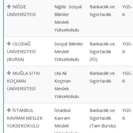
NİĞDE
Niğde Sosyal
Bankacılık ve
YGS-
ÜNİVERSİTESİ
Bilimler
Sigortacılık
6
Meslek
Yüksekokulu
ULUDAĞ
Sosyal Bilimler
Bankacılık ve
YGS-
ÜNİVERSİTESİ
Meslek
Sigortacılık
6
(BURSA)
Yüksekokulu
(İÖ)
MUĞLA SITKI
Ula Ali
Bankacılık ve
YGS-
KOÇMAN
Koçman
Sigortacılık
6
ÜNİVERSİTESİ
Meslek
Yüksekokulu
İSTANBUL
İstanbul
Bankacılık ve
YGS-
KAVRAM MESLEK
Kavram
Sigortacılık
6
YÜKSEKOKULU
Meslek
(Tam Burslu)