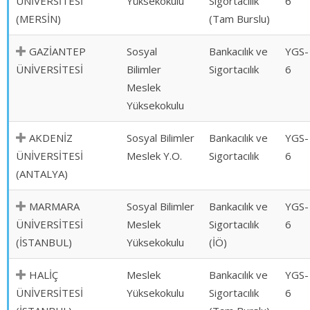
ÜNİVERSİTESİ
Yüksekokulu
Sigortacılık
6
(MERSİN)
(Tam Burslu)
GAZİANTEP
Sosyal
Bankacılık ve
YGS-
ÜNİVERSİTESİ
Bilimler
Sigortacılık
6
Meslek
Yüksekokulu
AKDENİZ
Sosyal Bilimler
Bankacılık ve
YGS-
ÜNİVERSİTESİ
Meslek Y.O.
Sigortacılık
6
(ANTALYA)
MARMARA
Sosyal Bilimler
Bankacılık ve
YGS-
ÜNİVERSİTESİ
Meslek
Sigortacılık
6
(İSTANBUL)
Yüksekokulu
(İÖ)
HALİÇ
Meslek
Bankacılık ve
YGS-
ÜNİVERSİTESİ
Yüksekokulu
Sigortacılık
6