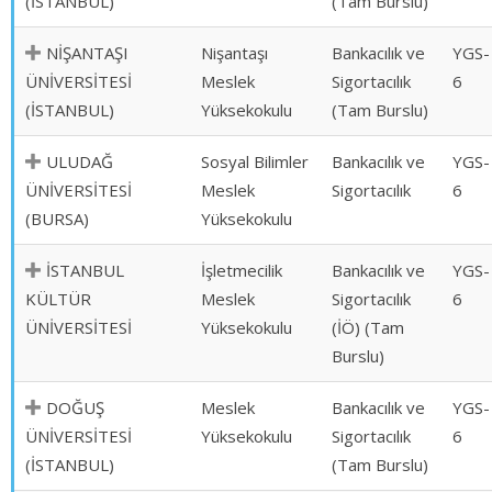
(İSTANBUL)
(Tam Burslu)
NİŞANTAŞI
Nişantaşı
Bankacılık ve
YGS-
ÜNİVERSİTESİ
Meslek
Sigortacılık
6
(İSTANBUL)
Yüksekokulu
(Tam Burslu)
ULUDAĞ
Sosyal Bilimler
Bankacılık ve
YGS-
ÜNİVERSİTESİ
Meslek
Sigortacılık
6
(BURSA)
Yüksekokulu
İSTANBUL
İşletmecilik
Bankacılık ve
YGS-
KÜLTÜR
Meslek
Sigortacılık
6
ÜNİVERSİTESİ
Yüksekokulu
(İÖ) (Tam
Burslu)
DOĞUŞ
Meslek
Bankacılık ve
YGS-
ÜNİVERSİTESİ
Yüksekokulu
Sigortacılık
6
(İSTANBUL)
(Tam Burslu)