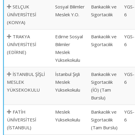
SELÇUK
Sosyal Bilimler
Bankacılık ve
YGS-
ÜNİVERSİTESİ
Meslek Y.O.
Sigortacılık
6
(KONYA)
TRAKYA
Edirne Sosyal
Bankacılık ve
YGS-
ÜNİVERSİTESİ
Bilimler
Sigortacılık
6
(EDİRNE)
Meslek
Yüksekokulu
İSTANBUL ŞİŞLİ
İstanbul Şişli
Bankacılık ve
YGS-
MESLEK
Meslek
Sigortacılık
6
YÜKSEKOKULU
Yüksekokulu
(İÖ) (Tam
Burslu)
FATİH
Meslek
Bankacılık ve
YGS-
ÜNİVERSİTESİ
Yüksekokulu
Sigortacılık
6
(İSTANBUL)
(Tam Burslu)