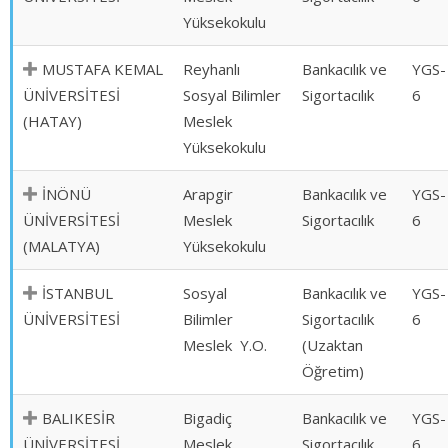
Yüksekokulu
MUSTAFA KEMAL
Reyhanlı
Bankacılık ve
YGS-
ÜNİVERSİTESİ
Sosyal Bilimler
Sigortacılık
6
(HATAY)
Meslek
Yüksekokulu
İNÖNÜ
Arapgir
Bankacılık ve
YGS-
ÜNİVERSİTESİ
Meslek
Sigortacılık
6
(MALATYA)
Yüksekokulu
İSTANBUL
Sosyal
Bankacılık ve
YGS-
ÜNİVERSİTESİ
Bilimler
Sigortacılık
6
Meslek Y.O.
(Uzaktan
Öğretim)
BALIKESİR
Bigadiç
Bankacılık ve
YGS-
ÜNİVERSİTESİ
Meslek
Sigortacılık
6