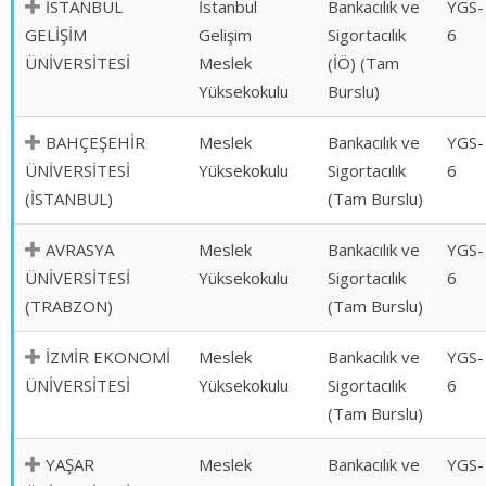
İSTANBUL
İstanbul
Bankacılık ve
YGS-
GELİŞİM
Gelişim
Sigortacılık
6
ÜNİVERSİTESİ
Meslek
(İÖ) (Tam
Yüksekokulu
Burslu)
BAHÇEŞEHİR
Meslek
Bankacılık ve
YGS-
ÜNİVERSİTESİ
Yüksekokulu
Sigortacılık
6
(İSTANBUL)
(Tam Burslu)
AVRASYA
Meslek
Bankacılık ve
YGS-
ÜNİVERSİTESİ
Yüksekokulu
Sigortacılık
6
(TRABZON)
(Tam Burslu)
İZMİR EKONOMİ
Meslek
Bankacılık ve
YGS-
ÜNİVERSİTESİ
Yüksekokulu
Sigortacılık
6
(Tam Burslu)
YAŞAR
Meslek
Bankacılık ve
YGS-