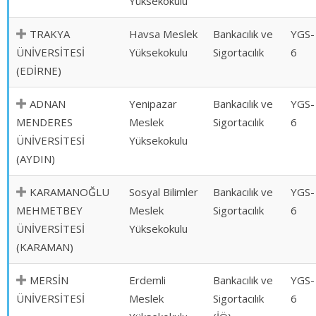
Yüksekokulu
TRAKYA
Havsa Meslek
Bankacılık ve
YGS-
ÜNİVERSİTESİ
Yüksekokulu
Sigortacılık
6
(EDİRNE)
ADNAN
Yenipazar
Bankacılık ve
YGS-
MENDERES
Meslek
Sigortacılık
6
ÜNİVERSİTESİ
Yüksekokulu
(AYDIN)
KARAMANOĞLU
Sosyal Bilimler
Bankacılık ve
YGS-
MEHMETBEY
Meslek
Sigortacılık
6
ÜNİVERSİTESİ
Yüksekokulu
(KARAMAN)
MERSİN
Erdemli
Bankacılık ve
YGS-
ÜNİVERSİTESİ
Meslek
Sigortacılık
6