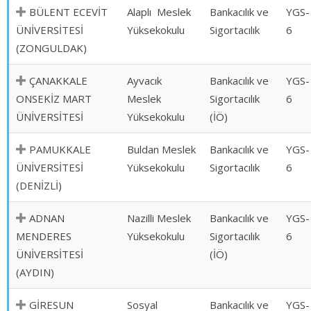
BÜLENT ECEVİT
Alaplı Meslek
Bankacılık ve
YGS-
ÜNİVERSİTESİ
Yüksekokulu
Sigortacılık
6
(ZONGULDAK)
ÇANAKKALE
Ayvacık
Bankacılık ve
YGS-
ONSEKİZ MART
Meslek
Sigortacılık
6
ÜNİVERSİTESİ
Yüksekokulu
(İÖ)
PAMUKKALE
Buldan Meslek
Bankacılık ve
YGS-
ÜNİVERSİTESİ
Yüksekokulu
Sigortacılık
6
(DENİZLİ)
ADNAN
Nazilli Meslek
Bankacılık ve
YGS-
MENDERES
Yüksekokulu
Sigortacılık
6
ÜNİVERSİTESİ
(İÖ)
(AYDIN)
GİRESUN
Sosyal
Bankacılık ve
YGS-