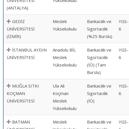
ÜNİVERSİTESİ
Yüksekokulu
(ANTALYA)
GEDİZ
Meslek
Bankacılık ve
YGS-
ÜNİVERSİTESİ
Yüksekokulu
Sigortacılık
6
(İZMİR)
(%25 Burslu)
İSTANBUL AYDIN
Anadolu BİL
Bankacılık ve
YGS-
ÜNİVERSİTESİ
Meslek
Sigortacılık
6
Yüksekokulu
(İÖ) (Tam
Burslu)
MUĞLA SITKI
Ula Ali
Bankacılık ve
YGS-
KOÇMAN
Koçman
Sigortacılık
6
ÜNİVERSİTESİ
Meslek
(İÖ)
Yüksekokulu
BATMAN
Meslek
Bankacılık ve
YGS-