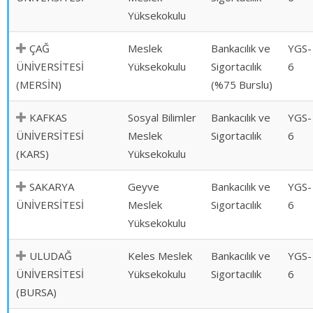
Yüksekokulu
ÇAĞ
Meslek
Bankacılık ve
YGS-
ÜNİVERSİTESİ
Yüksekokulu
Sigortacılık
6
(MERSİN)
(%75 Burslu)
KAFKAS
Sosyal Bilimler
Bankacılık ve
YGS-
ÜNİVERSİTESİ
Meslek
Sigortacılık
6
(KARS)
Yüksekokulu
SAKARYA
Geyve
Bankacılık ve
YGS-
ÜNİVERSİTESİ
Meslek
Sigortacılık
6
Yüksekokulu
ULUDAĞ
Keles Meslek
Bankacılık ve
YGS-
ÜNİVERSİTESİ
Yüksekokulu
Sigortacılık
6
(BURSA)