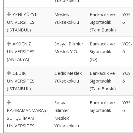
Yüksekokulu
YENİ YÜZYIL
Meslek
Bankacılık ve
YGS-
ÜNİVERSİTESİ
Yüksekokulu
Sigortacılık
6
(İSTANBUL)
(Tam Burslu)
AKDENİZ
Sosyal Bilimler
Bankacılık ve
YGS-
ÜNİVERSİTESİ
Meslek Y.O.
Sigortacılık
6
(ANTALYA)
(İÖ)
GEDİK
Gedik Meslek
Bankacılık ve
YGS-
ÜNİVERSİTESİ
Yüksekokulu
Sigortacılık
6
(İSTANBUL)
(Tam Burslu)
Sosyal
Bankacılık ve
YGS-
KAHRAMANMARAŞ
Bilimler
Sigortacılık
6
SÜTÇÜ İMAM
Meslek
ÜNİVERSİTESİ
Yüksekokulu