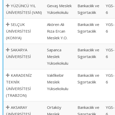
YÜZÜNCÜ YIL
Gevaş Meslek
Bankacılık ve
YGS-
ÜNİVERSİTESİ (VAN)
Yüksekokulu
Sigortacılık
6
SELÇUK
Akören Ali
Bankacılık ve
YGS-
ÜNİVERSİTESİ
Rıza Ercan
Sigortacılık
6
(KONYA)
Meslek Y.O.
SAKARYA
Sapanca
Bankacılık ve
YGS-
ÜNİVERSİTESİ
Meslek
Sigortacılık
6
Yüksekokulu
KARADENİZ
Vakfıkebir
Bankacılık ve
YGS-
TEKNİK
Meslek
Sigortacılık
6
ÜNİVERSİTESİ
Yüksekokulu
(TRABZON)
AKSARAY
Ortaköy
Bankacılık ve
YGS-
ÜNİVERSİTESİ
Meslek
Sigortacılık
6