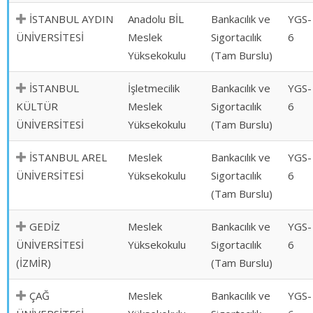
İSTANBUL AYDIN
Anadolu BİL
Bankacılık ve
YGS-
ÜNİVERSİTESİ
Meslek
Sigortacılık
6
Yüksekokulu
(Tam Burslu)
İSTANBUL
İşletmecilik
Bankacılık ve
YGS-
KÜLTÜR
Meslek
Sigortacılık
6
ÜNİVERSİTESİ
Yüksekokulu
(Tam Burslu)
İSTANBUL AREL
Meslek
Bankacılık ve
YGS-
ÜNİVERSİTESİ
Yüksekokulu
Sigortacılık
6
(Tam Burslu)
GEDİZ
Meslek
Bankacılık ve
YGS-
ÜNİVERSİTESİ
Yüksekokulu
Sigortacılık
6
(İZMİR)
(Tam Burslu)
ÇAĞ
Meslek
Bankacılık ve
YGS-