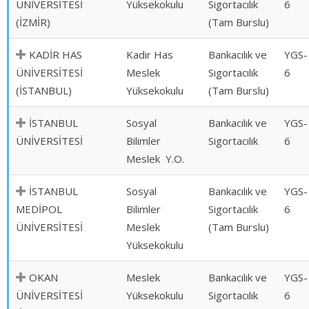
ÜNİVERSİTESİ
Yüksekokulu
Sigortacılık
6
(İZMİR)
(Tam Burslu)
KADİR HAS
Kadir Has
Bankacılık ve
YGS-
ÜNİVERSİTESİ
Meslek
Sigortacılık
6
(İSTANBUL)
Yüksekokulu
(Tam Burslu)
İSTANBUL
Sosyal
Bankacılık ve
YGS-
ÜNİVERSİTESİ
Bilimler
Sigortacılık
6
Meslek Y.O.
İSTANBUL
Sosyal
Bankacılık ve
YGS-
MEDİPOL
Bilimler
Sigortacılık
6
ÜNİVERSİTESİ
Meslek
(Tam Burslu)
Yüksekokulu
OKAN
Meslek
Bankacılık ve
YGS-
ÜNİVERSİTESİ
Yüksekokulu
Sigortacılık
6