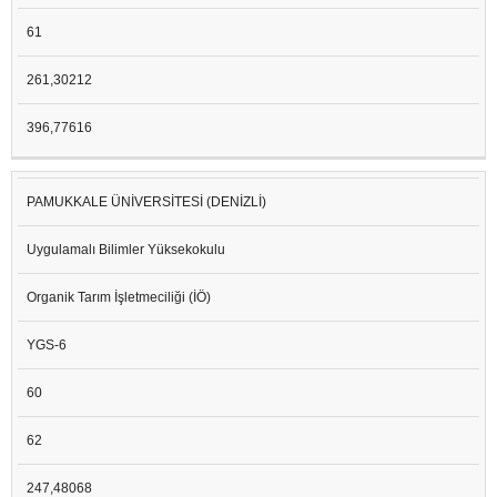
61
261,30212
396,77616
PAMUKKALE ÜNİVERSİTESİ (DENİZLİ)
Uygulamalı Bilimler Yüksekokulu
Organik Tarım İşletmeciliği (İÖ)
YGS-6
60
62
247,48068