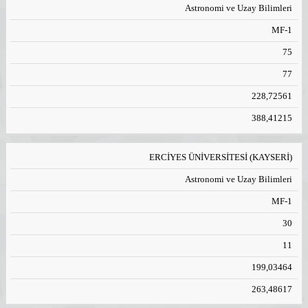
Astronomi ve Uzay Bilimleri
MF-1
75
77
228,72561
388,41215
ERCİYES ÜNİVERSİTESİ (KAYSERİ)
Astronomi ve Uzay Bilimleri
MF-1
30
11
199,03464
263,48617