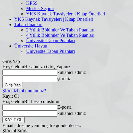
KPSS
Meslek Seçimi
YKS Kaynak Tavsiyeleri | Kitap Önerileri
YKS Kaynak Tavsiyeleri | Kitap Önerileri
Taban Puanları
2 Yıllık Bölümler Ve Taban Puanları
4 Yıllık Bölümler Ve Taban Puanları
Üniversite Taban Puanları
Üniversite Hayatı
Üniversite Taban Puanları
Giriş Yap
Hoş Geldin
Hesabınıza Giriş Yapınız
kullanıcı adınız
şifreniz
Şifrenizi mi unuttunuz?
Kayıt Ol
Hoş Geldin
Bir hesap oluşturun
E-posta
kullanıcı adınız
Email adresine yeni bir şifre gönderilecek.
Şifremi Sıfırla