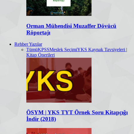
Orman Mühendisi Muzaffer Dövücü
Röportajı
Rehber Yazılar
Tümü
KPSS
Meslek Seçimi
YKS Kaynak Tavsiyeleri |
Kitap Önerileri
ÖSYM | YKS TYT Örnek Soru Kitapçığı
İndir (2018)