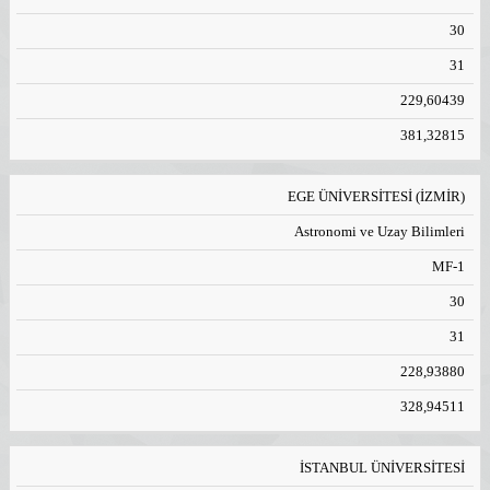
30
31
229,60439
381,32815
EGE ÜNİVERSİTESİ (İZMİR)
Astronomi ve Uzay Bilimleri
MF-1
30
31
228,93880
328,94511
İSTANBUL ÜNİVERSİTESİ