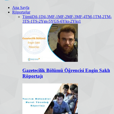
Ana Sayfa
Röportajlar
Tümü
Dil-1
Dil-3
MF-1
MF-2
MF-3
MF-4
TM-1
TM-2
TM-
3
TS-1
TS-2
Ygs-5
YGS-6
Yks-2
Yks1
Gazetecilik Bölümü Öğrencisi Engin Saklı
Röportajı