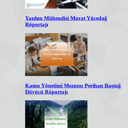
Yazılım Mühendisi Murat Yücedağ
Röportajı
Kamu Yönetimi Mezunu Perihan Baştuğ
Dövücü Röportajı