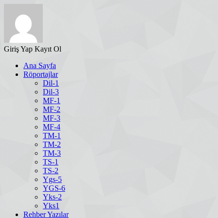
Giriş Yap
Kayıt Ol
Ana Sayfa
Röportajlar
Dil-1
Dil-3
MF-1
MF-2
MF-3
MF-4
TM-1
TM-2
TM-3
TS-1
TS-2
Ygs-5
YGS-6
Yks-2
Yks1
Rehber Yazılar