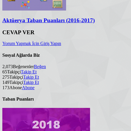
Aktüerya Taban Puanları (2016-2017)
CEVAP VER
Yorum Yapmak İçin Giriş Yapın
Sosyal Ağlarda Biz
2,073
Beğenenler
Beğen
65
Takipçi
Takip Et
275
Takipçi
Takip Et
149
Takipçi
Takip Et
173
Abone
Abone
Taban Puanları