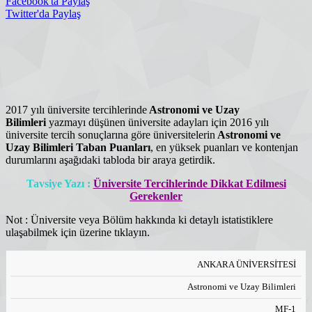
Facebook'ta Paylaş
Twitter'da Paylaş
2017 yılı üniversite tercihlerinde
Astronomi ve Uzay
Bilimleri
yazmayı düşünen üniversite adayları için 2016 yılı
üniversite tercih sonuçlarına göre üniversitelerin
Astronomi ve
Uzay Bilimleri
Taban Puanları
, en yüksek puanları ve kontenjan
durumlarını aşağıdaki tabloda bir araya getirdik.
Tavsiye Yazı :
Üniversite Tercihlerinde Dikkat Edilmesi
Gerekenler
Not : Üniversite veya Bölüm hakkında ki detaylı istatistiklere
ulaşabilmek için üzerine tıklayın.
TABAN
ANKARA ÜNİVERSİTESİ
EN
ÜNIVERSITE
PUAN
GENEL
GENEL
(EN
BÖLÜM
BÜYÜK
ADI
TÜRÜ
KONT.
YER.
KÜÇÜK)
PUAN
PUAN
Astronomi ve Uzay Bilimleri
MF-1