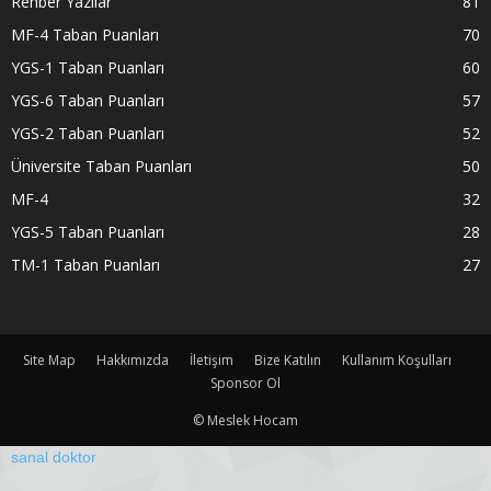
Rehber Yazılar
81
MF-4 Taban Puanları
70
YGS-1 Taban Puanları
60
YGS-6 Taban Puanları
57
YGS-2 Taban Puanları
52
Üniversite Taban Puanları
50
MF-4
32
YGS-5 Taban Puanları
28
TM-1 Taban Puanları
27
Site Map
Hakkımızda
İletişim
Bize Katılın
Kullanım Koşulları
Sponsor Ol
© Meslek Hocam
sanal doktor