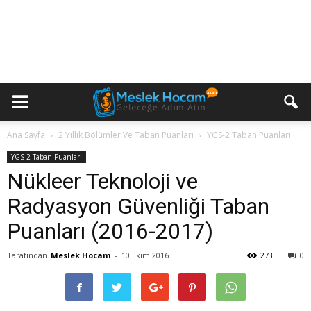
Ana Sayfa
2 Yıllık Bölümler Ve Taban Puanları
YGS-2 Taban Puanları
YGS-2 Taban Puanları
Nükleer Teknoloji ve
Radyasyon Güvenliği Taban
Puanları (2016-2017)
Tarafından
Meslek Hocam
-
10 Ekim 2016
273
0