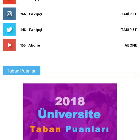
266
Takipçi
TAKIP ET
148
Takipçi
TAKIP ET
155
Abone
ABONE
Taban Puanları