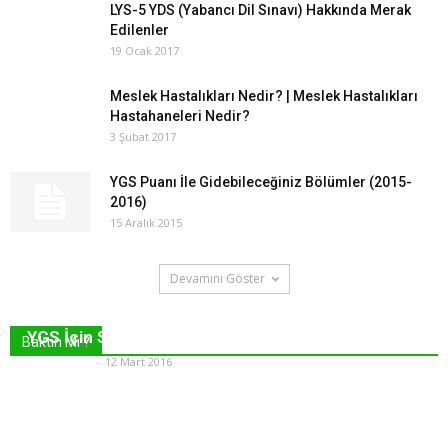
LYS-5 YDS (Yabancı Dil Sınavı) Hakkında Merak
Edilenler
19 Ocak 2017
Meslek Hastalıkları Nedir? | Meslek Hastalıkları
Hastahaneleri Nedir?
3 Şubat 2017
YGS Puanı İle Gidebileceğiniz Bölümler (2015-
2016)
15 Aralık 2015
Devamını Göster
YGS İçin Son Gün Ve Sınav Sabahı Neler Yapılır?
Baktın Mı ?
Hasan Ekşi
-
12 Mart 2016