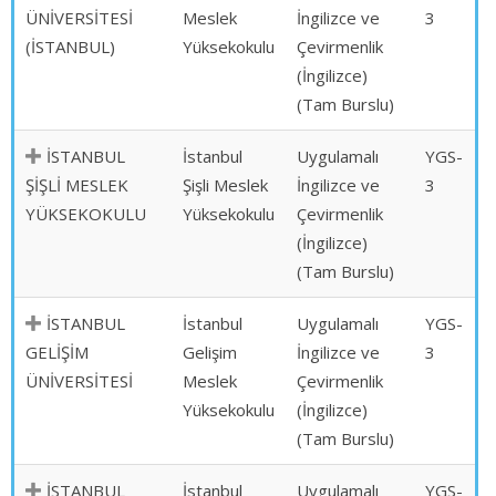
ÜNİVERSİTESİ
Meslek
İngilizce ve
3
(İSTANBUL)
Yüksekokulu
Çevirmenlik
(İngilizce)
(Tam Burslu)
İSTANBUL
İstanbul
Uygulamalı
YGS-
ŞİŞLİ MESLEK
Şişli Meslek
İngilizce ve
3
YÜKSEKOKULU
Yüksekokulu
Çevirmenlik
(İngilizce)
(Tam Burslu)
İSTANBUL
İstanbul
Uygulamalı
YGS-
GELİŞİM
Gelişim
İngilizce ve
3
ÜNİVERSİTESİ
Meslek
Çevirmenlik
Yüksekokulu
(İngilizce)
(Tam Burslu)
İSTANBUL
İstanbul
Uygulamalı
YGS-