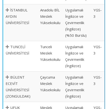
İSTANBUL
Anadolu BİL
Uygulamalı
YGS-
AYDIN
Meslek
İngilizce ve
3
ÜNİVERSİTESİ
Yüksekokulu
Çevirmenlik
(İngilizce)
(%50 Burslu)
TUNCELİ
Tunceli
Uygulamalı
YGS-
ÜNİVERSİTESİ
Meslek
İngilizce ve
3
Yüksekokulu
Çevirmenlik
(İngilizce)
BÜLENT
Çaycuma
Uygulamalı
YGS-
ECEVİT
Meslek
İngilizce ve
3
ÜNİVERSİTESİ
Yüksekokulu
Çevirmenlik
(ZONGULDAK)
(İngilizce)
UFUK
Meslek
Uygulamalı
YGS-