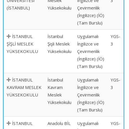
ÜNİVERSİTESİ
Meslek
İngilizce ve
3
(İSTANBUL)
Yüksekokulu
Çevirmenlik
(İngilizce) (İÖ)
(Tam Burslu)
İSTANBUL
İstanbul
Uygulamalı
YGS-
ŞİŞLİ MESLEK
Şişli Meslek
İngilizce ve
3
YÜKSEKOKULU
Yüksekokulu
Çevirmenlik
(İngilizce) (İÖ)
(Tam Burslu)
İSTANBUL
İstanbul
Uygulamalı
YGS-
KAVRAM MESLEK
Kavram
İngilizce ve
3
YÜKSEKOKULU
Meslek
Çevirmenlik
Yüksekokulu
(İngilizce) (İÖ)
(Tam Burslu)
İSTANBUL
Anadolu BİL
Uygulamalı
YGS-