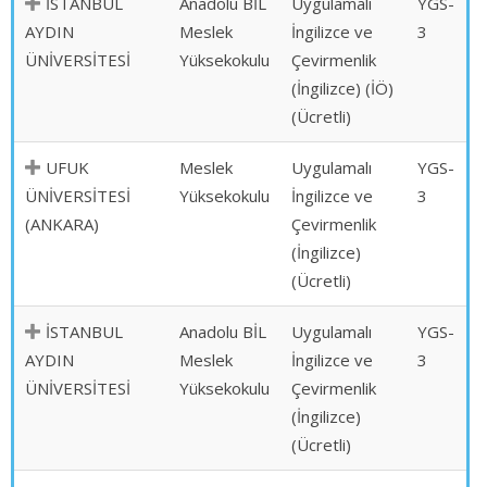
İSTANBUL
Anadolu BİL
Uygulamalı
YGS-
AYDIN
Meslek
İngilizce ve
3
ÜNİVERSİTESİ
Yüksekokulu
Çevirmenlik
(İngilizce) (İÖ)
(Ücretli)
UFUK
Meslek
Uygulamalı
YGS-
ÜNİVERSİTESİ
Yüksekokulu
İngilizce ve
3
(ANKARA)
Çevirmenlik
(İngilizce)
(Ücretli)
İSTANBUL
Anadolu BİL
Uygulamalı
YGS-
AYDIN
Meslek
İngilizce ve
3
ÜNİVERSİTESİ
Yüksekokulu
Çevirmenlik
(İngilizce)
(Ücretli)