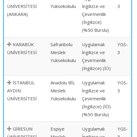
ÜNİVERSİTESİ
Yüksekokulu
İngilizce ve
3
(ANKARA)
Çevirmenlik
(İngilizce)
(%50 Burslu)
KARABÜK
Safranbolu
Uygulamalı
YGS-
ÜNİVERSİTESİ
Meslek
İngilizce ve
3
Yüksekokulu
Çevirmenlik
(İngilizce) (İÖ)
İSTANBUL
Anadolu BİL
Uygulamalı
YGS-
AYDIN
Meslek
İngilizce ve
3
ÜNİVERSİTESİ
Yüksekokulu
Çevirmenlik
(İngilizce) (İÖ)
(%50 Burslu)
GİRESUN
Espiye
Uygulamalı
YGS-
ÜNİVERSİTESİ
Meslek
İngilizce ve
3