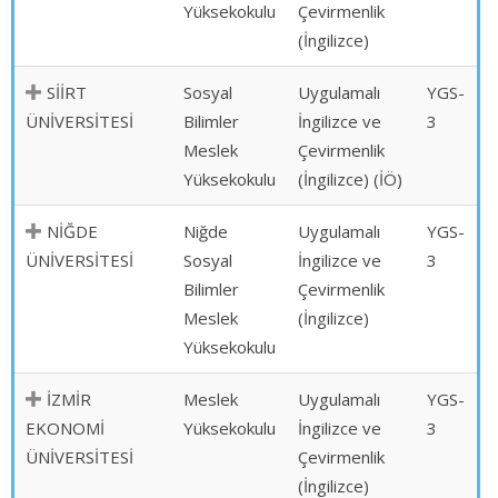
Yüksekokulu
Çevirmenlik
(İngilizce)
SİİRT
Sosyal
Uygulamalı
YGS-
ÜNİVERSİTESİ
Bilimler
İngilizce ve
3
Meslek
Çevirmenlik
Yüksekokulu
(İngilizce) (İÖ)
NİĞDE
Niğde
Uygulamalı
YGS-
ÜNİVERSİTESİ
Sosyal
İngilizce ve
3
Bilimler
Çevirmenlik
Meslek
(İngilizce)
Yüksekokulu
İZMİR
Meslek
Uygulamalı
YGS-
EKONOMİ
Yüksekokulu
İngilizce ve
3
ÜNİVERSİTESİ
Çevirmenlik
(İngilizce)