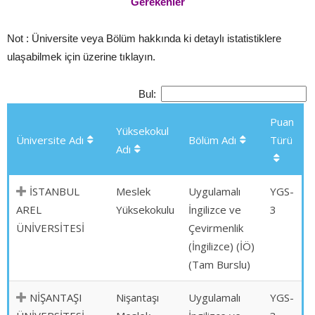
Gerekenler
Not : Üniversite veya Bölüm hakkında ki detaylı istatistiklere
ulaşabilmek için üzerine tıklayın.
Bul:
Puan
Yüksekokul
Üniversite Adı
Bölüm Adı
Türü
Adı
İSTANBUL
Meslek
Uygulamalı
YGS-
AREL
Yüksekokulu
İngilizce ve
3
ÜNİVERSİTESİ
Çevirmenlik
(İngilizce) (İÖ)
(Tam Burslu)
NİŞANTAŞI
Nişantaşı
Uygulamalı
YGS-