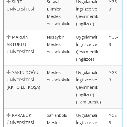
SİİRT
Sosyal
Uygulamalı
YGS-
ÜNİVERSİTESİ
Bilimler
İngilizce ve
3
Meslek
Çevirmenlik
Yüksekokulu
(İngilizce)
MARDİN
Nusaybin
Uygulamalı
YGS-
ARTUKLU
Meslek
İngilizce ve
3
ÜNİVERSİTESİ
Yüksekokulu
Çevirmenlik
(İngilizce)
YAKIN DOĞU
Meslek
Uygulamalı
YGS-
ÜNİVERSİTESİ
Yüksekokulu
İngilizce ve
3
(KKTC-LEFKOŞA)
Çevirmenlik
(İngilizce)
(Tam Burslu)
KARABÜK
Safranbolu
Uygulamalı
YGS-
ÜNİVERSİTESİ
Meslek
İngilizce ve
3