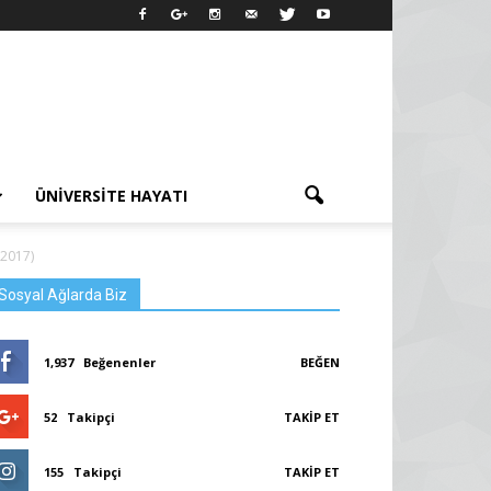
ÜNIVERSITE HAYATI
-2017)
Sosyal Ağlarda Biz
1,937
Beğenenler
BEĞEN
52
Takipçi
TAKIP ET
155
Takipçi
TAKIP ET