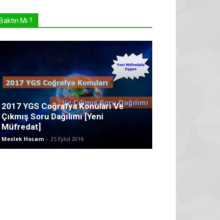
Baktın Mı ?
2017 YGS Coğrafya Konuları Ve
Çıkmış Soru Dağılımı [Yeni
Müfredat]
Meslek Hocam
-
25 Eylül 2016