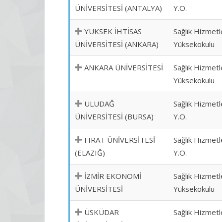
ÜNİVERSİTESİ (ANTALYA)
Y.O.
YÜKSEK İHTİSAS
Sağlık Hizmetl
ÜNİVERSİTESİ (ANKARA)
Yüksekokulu
ANKARA ÜNİVERSİTESİ
Sağlık Hizmetl
Yüksekokulu
ULUDAĞ
Sağlık Hizmetl
ÜNİVERSİTESİ (BURSA)
Y.O.
FIRAT ÜNİVERSİTESİ
Sağlık Hizmetl
(ELAZIĞ)
Y.O.
İZMİR EKONOMİ
Sağlık Hizmetl
ÜNİVERSİTESİ
Yüksekokulu
ÜSKÜDAR
Sağlık Hizmetl