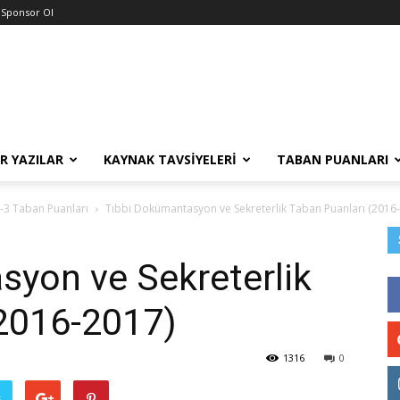
Sponsor Ol
R YAZILAR
KAYNAK TAVSIYELERI
TABAN PUANLARI
-3 Taban Puanları
Tıbbi Dokümantasyon ve Sekreterlik Taban Puanları (2016
syon ve Sekreterlik
(2016-2017)
1316
0
ş