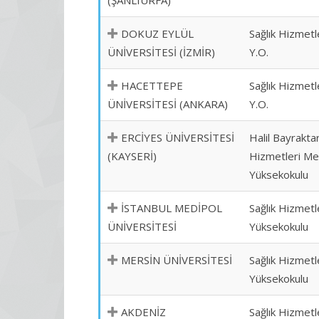
(ŞANLIURFA)
DOKUZ EYLÜL
Sağlık Hizmetl
ÜNİVERSİTESİ (İZMİR)
Y.O.
HACETTEPE
Sağlık Hizmetl
ÜNİVERSİTESİ (ANKARA)
Y.O.
ERCİYES ÜNİVERSİTESİ
Halil Bayraktar
(KAYSERİ)
Hizmetleri Me
Yüksekokulu
İSTANBUL MEDİPOL
Sağlık Hizmetl
ÜNİVERSİTESİ
Yüksekokulu
MERSİN ÜNİVERSİTESİ
Sağlık Hizmetl
Yüksekokulu
AKDENİZ
Sağlık Hizmetl