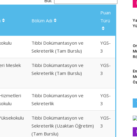
Bul:
Puan
ı
Bölüm Adı
Türü
Ya
Yü
kokulu
Tıbbi Dokümantasyon ve
YGS-
Or
Sekreterlik (Tam Burslu)
3
Mu
Rö
eri Meslek
Tıbbi Dokümantasyon ve
YGS-
En
Sekreterlik (Tam Burslu)
3
Me
Öz
 Hizmetleri
Tıbbi Dokümantasyon ve
YGS-
kokulu
Sekreterlik
3
Yüksekokulu
Tıbbi Dokümantasyon ve
YGS-
Sekreterlik (Uzaktan Öğretim)
3
(Tam Burslu)