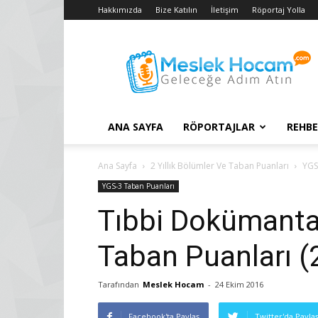
Hakkımızda
Bize Katılın
İletişim
Röportaj Yolla
Taban
Puanları
–
2018
YGS
–
ANA SAYFA
RÖPORTAJLAR
REHBE
2017
LYS
Konuları
Ana Sayfa
2 Yıllık Bölümler Ve Taban Puanları
YGS
YGS-3 Taban Puanları
Tıbbi Dokümanta
Taban Puanları 
Tarafından
Meslek Hocam
-
24 Ekim 2016
Facebook'ta Paylaş
Twitter'da Payla