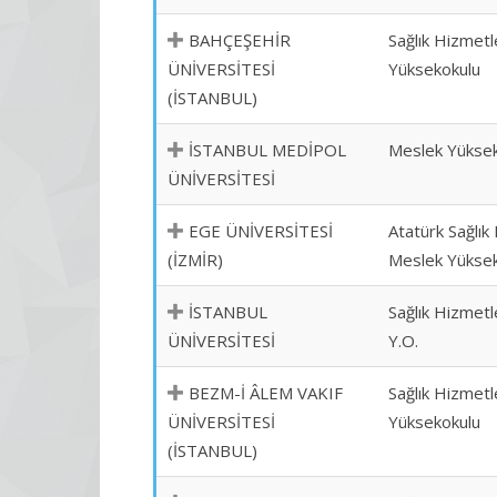
BAHÇEŞEHİR
Sağlık Hizmetl
ÜNİVERSİTESİ
Yüksekokulu
(İSTANBUL)
İSTANBUL MEDİPOL
Meslek Yükse
ÜNİVERSİTESİ
EGE ÜNİVERSİTESİ
Atatürk Sağlık
(İZMİR)
Meslek Yükse
İSTANBUL
Sağlık Hizmet
ÜNİVERSİTESİ
Y.O.
BEZM-İ ÂLEM VAKIF
Sağlık Hizmetl
ÜNİVERSİTESİ
Yüksekokulu
(İSTANBUL)