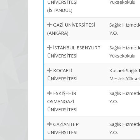
ÜNİVERSİTESİ
Yüksekokulu
(İSTANBUL)
GAZİ ÜNİVERSİTESİ
Sağlık Hizmetl
(ANKARA)
Y.O.
İSTANBUL ESENYURT
Sağlık Hizmetl
ÜNİVERSİTESİ
Yüksekokulu
KOCAELİ
Kocaeli Sağlık
ÜNİVERSİTESİ
Meslek Yükse
ESKİŞEHİR
Sağlık Hizmetl
OSMANGAZİ
Y.O.
ÜNİVERSİTESİ
GAZİANTEP
Sağlık Hizmetl
ÜNİVERSİTESİ
Y.O.