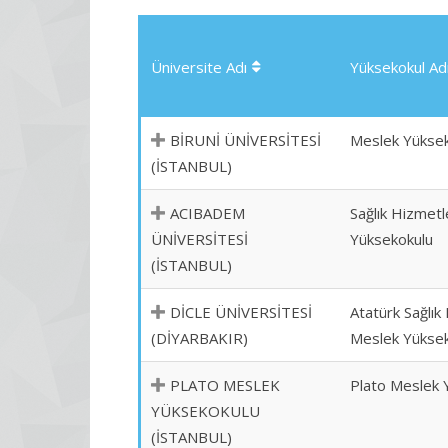
Üniversite Adı
Yüksekokul Ad
BİRUNİ ÜNİVERSİTESİ
Meslek Yükse
(İSTANBUL)
ACIBADEM
Sağlık Hizmetl
ÜNİVERSİTESİ
Yüksekokulu
(İSTANBUL)
DİCLE ÜNİVERSİTESİ
Atatürk Sağlık
(DİYARBAKIR)
Meslek Yükse
PLATO MESLEK
Plato Meslek 
YÜKSEKOKULU
(İSTANBUL)