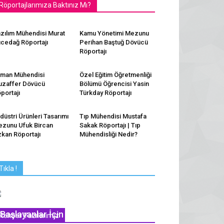
Röportajlarımıza Baktınız Mı?
zılım Mühendisi Murat
Kamu Yönetimi Mezunu
cedağ Röportajı
Perihan Baştuğ Dövücü
Röportajı
man Mühendisi
Özel Eğitim Öğretmenliği
zaffer Dövücü
Bölümü Öğrencisi Yasin
portajı
Türkday Röportajı
düstri Ürünleri Tasarımı
Tıp Mühendisi Mustafa
zunu Ufuk Bircan
Sakak Röportajı | Tıp
kan Röportajı
Mühendisliği Nedir?
Tıkla !
YGS LYS’ye Çalışmaya Yeni
Başlayanlar İçin 10 Tavsiye
Rehber Yazılarımız