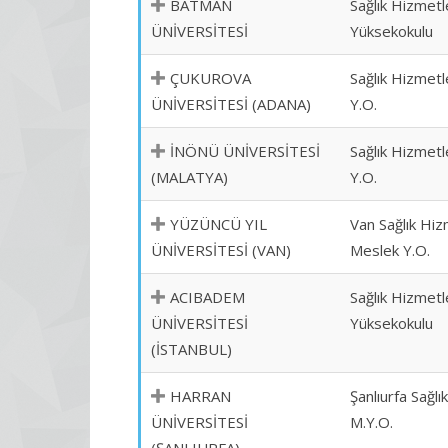
BATMAN
Sağlık Hizmetl
ÜNİVERSİTESİ
Yüksekokulu
ÇUKUROVA
Sağlık Hizmetl
ÜNİVERSİTESİ (ADANA)
Y.O.
İNÖNÜ ÜNİVERSİTESİ
Sağlık Hizmetl
(MALATYA)
Y.O.
YÜZÜNCÜ YIL
Van Sağlık Hiz
ÜNİVERSİTESİ (VAN)
Meslek Y.O.
ACIBADEM
Sağlık Hizmetl
ÜNİVERSİTESİ
Yüksekokulu
(İSTANBUL)
HARRAN
Şanlıurfa Sağlı
ÜNİVERSİTESİ
M.Y.O.