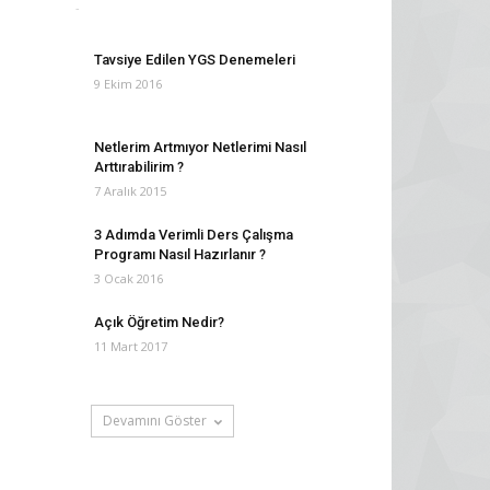
Hasan Ekşi
-
8 Şubat 2016
0
Tavsiye Edilen YGS Denemeleri
9 Ekim 2016
Netlerim Artmıyor Netlerimi Nasıl
Arttırabilirim ?
7 Aralık 2015
3 Adımda Verimli Ders Çalışma
Programı Nasıl Hazırlanır ?
3 Ocak 2016
Açık Öğretim Nedir?
11 Mart 2017
Devamını Göster