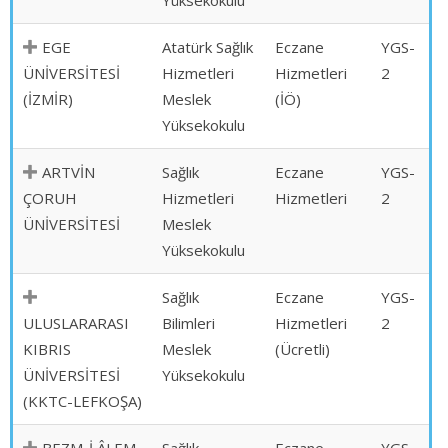
Yüksekokulu
EGE
Atatürk Sağlık
Eczane
YGS-
ÜNİVERSİTESİ
Hizmetleri
Hizmetleri
2
(İZMİR)
Meslek
(İÖ)
Yüksekokulu
ARTVİN
Sağlık
Eczane
YGS-
ÇORUH
Hizmetleri
Hizmetleri
2
ÜNİVERSİTESİ
Meslek
Yüksekokulu
Sağlık
Eczane
YGS-
ULUSLARARASI
Bilimleri
Hizmetleri
2
KIBRIS
Meslek
(Ücretli)
ÜNİVERSİTESİ
Yüksekokulu
(KKTC-LEFKOŞA)