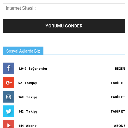
Sosyal Ağlarda Biz
1,949
Beğenenler
BEĞEN
52
Takipçi
TAKIP ET
168
Takipçi
TAKIP ET
142
Takipçi
TAKIP ET
144
Abone
ABONE