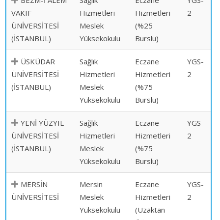
BEZM-İ ÂLEM
Sağlık
Eczane
YGS-
VAKIF
Hizmetleri
Hizmetleri
2
ÜNİVERSİTESİ
Meslek
(%25
(İSTANBUL)
Yüksekokulu
Burslu)
ÜSKÜDAR
Sağlık
Eczane
YGS-
ÜNİVERSİTESİ
Hizmetleri
Hizmetleri
2
(İSTANBUL)
Meslek
(%75
Yüksekokulu
Burslu)
YENİ YÜZYIL
Sağlık
Eczane
YGS-
ÜNİVERSİTESİ
Hizmetleri
Hizmetleri
2
(İSTANBUL)
Meslek
(%75
Yüksekokulu
Burslu)
MERSİN
Mersin
Eczane
YGS-
ÜNİVERSİTESİ
Meslek
Hizmetleri
2
Yüksekokulu
(Uzaktan