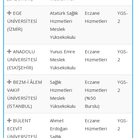
EGE
Atatürk Sağlık
Eczane
YGS-
ÜNİVERSİTESİ
Hizmetleri
Hizmetleri
2
(İZMİR)
Meslek
Yüksekokulu
ANADOLU
Yunus Emre
Eczane
YGS-
ÜNİVERSİTESİ
Meslek
Hizmetleri
2
(ESKİŞEHİR)
Yüksekokulu
BEZM-İ ÂLEM
Sağlık
Eczane
YGS-
VAKIF
Hizmetleri
Hizmetleri
2
ÜNİVERSİTESİ
Meslek
(%50
(İSTANBUL)
Yüksekokulu
Burslu)
BÜLENT
Ahmet
Eczane
YGS-
ECEVİT
Erdoğan
Hizmetleri
2
ÜNİVERSİTESİ
Sağlık