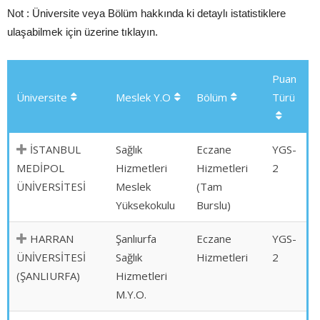
Not : Üniversite veya Bölüm hakkında ki detaylı istatistiklere
ulaşabilmek için üzerine tıklayın.
Puan
Üniversite
Meslek Y.O
Bölüm
Türü
İSTANBUL
Sağlık
Eczane
YGS-
MEDİPOL
Hizmetleri
Hizmetleri
2
ÜNİVERSİTESİ
Meslek
(Tam
Yüksekokulu
Burslu)
HARRAN
Şanlıurfa
Eczane
YGS-
ÜNİVERSİTESİ
Sağlık
Hizmetleri
2
(ŞANLIURFA)
Hizmetleri
M.Y.O.