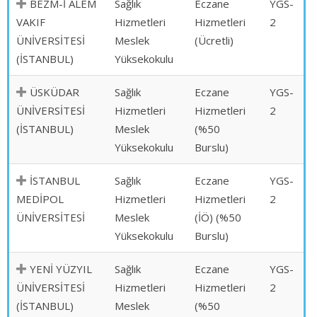
BEZM-İ ÂLEM
Sağlık
Eczane
YGS-
VAKIF
Hizmetleri
Hizmetleri
2
ÜNİVERSİTESİ
Meslek
(Ücretli)
(İSTANBUL)
Yüksekokulu
ÜSKÜDAR
Sağlık
Eczane
YGS-
ÜNİVERSİTESİ
Hizmetleri
Hizmetleri
2
(İSTANBUL)
Meslek
(%50
Yüksekokulu
Burslu)
İSTANBUL
Sağlık
Eczane
YGS-
MEDİPOL
Hizmetleri
Hizmetleri
2
ÜNİVERSİTESİ
Meslek
(İÖ) (%50
Yüksekokulu
Burslu)
YENİ YÜZYIL
Sağlık
Eczane
YGS-
ÜNİVERSİTESİ
Hizmetleri
Hizmetleri
2
(İSTANBUL)
Meslek
(%50