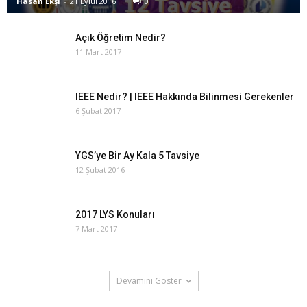
Hasan Ekşi
-
21 Eylül 2016
0
Açık Öğretim Nedir?
11 Mart 2017
IEEE Nedir? | IEEE Hakkında Bilinmesi Gerekenler
6 Şubat 2017
YGS’ye Bir Ay Kala 5 Tavsiye
12 Şubat 2016
2017 LYS Konuları
7 Mart 2017
Devamını Göster