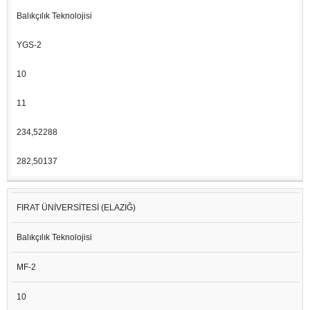
ÜNIVERSITE
PUAN
GENEL
GENEL
(EN
BÖLÜM
BÜYÜK
Balıkçılık Teknolojisi
ADI
TÜRÜ
KONT.
YER.
KÜÇÜK)
PUAN
PUAN
YGS-2
10
11
234,52288
282,50137
FIRAT ÜNİVERSİTESİ (ELAZIĞ)
Balıkçılık Teknolojisi
MF-2
10