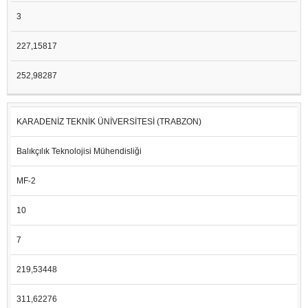
3
227,15817
252,98287
KARADENİZ TEKNİK ÜNİVERSİTESİ (TRABZON)
Balıkçılık Teknolojisi Mühendisliği
MF-2
10
7
219,53448
311,62276