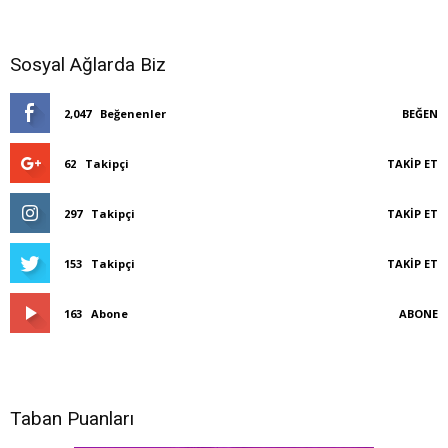
Sosyal Ağlarda Biz
2,047
Beğenenler
BEĞEN
62
Takipçi
TAKIP ET
297
Takipçi
TAKIP ET
153
Takipçi
TAKIP ET
163
Abone
ABONE
Taban Puanları