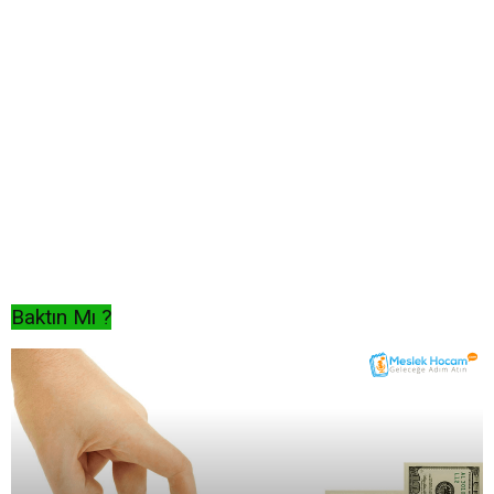
Baktın Mı ?