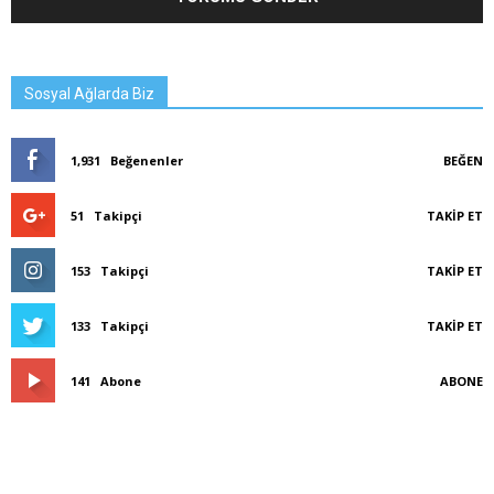
Sosyal Ağlarda Biz
1,931
Beğenenler
BEĞEN
51
Takipçi
TAKIP ET
153
Takipçi
TAKIP ET
133
Takipçi
TAKIP ET
141
Abone
ABONE