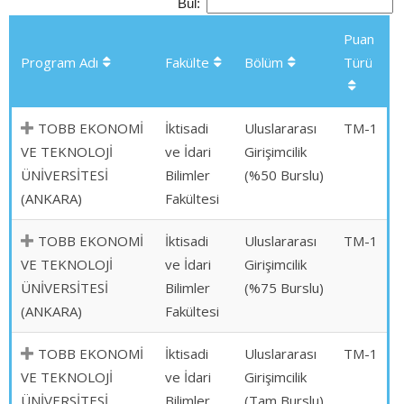
Bul:
Puan
Program Adı
Fakülte
Bölüm
Türü
TOBB EKONOMİ
İktisadi
Uluslararası
TM-1
VE TEKNOLOJİ
ve İdari
Girişimcilik
ÜNİVERSİTESİ
Bilimler
(%50 Burslu)
(ANKARA)
Fakültesi
TOBB EKONOMİ
İktisadi
Uluslararası
TM-1
VE TEKNOLOJİ
ve İdari
Girişimcilik
ÜNİVERSİTESİ
Bilimler
(%75 Burslu)
(ANKARA)
Fakültesi
TOBB EKONOMİ
İktisadi
Uluslararası
TM-1
VE TEKNOLOJİ
ve İdari
Girişimcilik
ÜNİVERSİTESİ
Bilimler
(Tam Burslu)