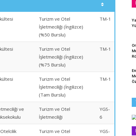
kültesi
Turizm ve Otel
TM-1
Ya
Yü
İşletmeciliği (İngilizce)
(%50 Burslu)
Or
kültesi
Turizm ve Otel
TM-1
Mu
İşletmeciliği (İngilizce)
Rö
(%75 Burslu)
En
Me
kültesi
Turizm ve Otel
TM-1
Öz
İşletmeciliği (İngilizce)
(Tam Burslu)
etmeciliği ve
Turizm ve Otel
YGS-
Yüksekokulu
İşletmeciliği
6
Otelcilik
Turizm ve Otel
YGS-