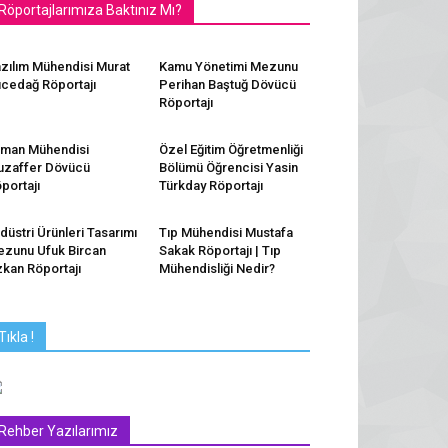
Röportajlarımıza Baktınız Mı?
zılım Mühendisi Murat
Kamu Yönetimi Mezunu
cedağ Röportajı
Perihan Baştuğ Dövücü
Röportajı
man Mühendisi
Özel Eğitim Öğretmenliği
zaffer Dövücü
Bölümü Öğrencisi Yasin
portajı
Türkday Röportajı
düstri Ürünleri Tasarımı
Tıp Mühendisi Mustafa
zunu Ufuk Bircan
Sakak Röportajı | Tıp
kan Röportajı
Mühendisliği Nedir?
Tıkla !
Rehber Yazılarımız