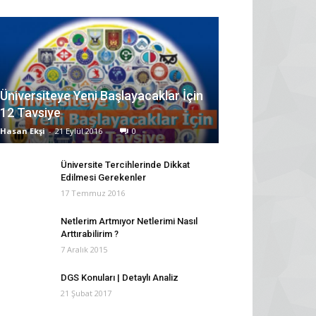
Üniversiteye Yeni Başlayacaklar İçin
12 Tavsiye
Hasan Ekşi
-
21 Eylül 2016
0
Üniversite Tercihlerinde Dikkat
Edilmesi Gerekenler
17 Temmuz 2016
Netlerim Artmıyor Netlerimi Nasıl
Arttırabilirim ?
7 Aralık 2015
DGS Konuları | Detaylı Analiz
21 Şubat 2017