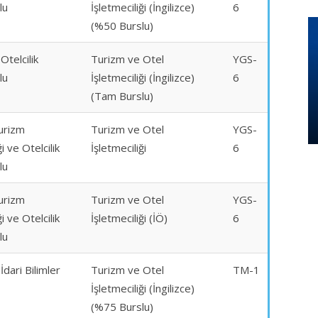
lu
İşletmeciliği (İngilizce)
6
(%50 Burslu)
Otelcilik
Turizm ve Otel
YGS-
lu
İşletmeciliği (İngilizce)
6
(Tam Burslu)
urizm
Turizm ve Otel
YGS-
i ve Otelcilik
İşletmeciliği
6
lu
urizm
Turizm ve Otel
YGS-
i ve Otelcilik
İşletmeciliği (İÖ)
6
lu
 İdari Bilimler
Turizm ve Otel
TM-1
İşletmeciliği (İngilizce)
(%75 Burslu)