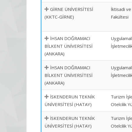
GİRNE ÜNİVERSİTESİ
İktisadi ve
(KKTC-GİRNE)
Fakültesi
İHSAN DOĞRAMACI
Uygulamalı
BİLKENT ÜNİVERSİTESİ
İşletmecil
(ANKARA)
İHSAN DOĞRAMACI
Uygulamalı
BİLKENT ÜNİVERSİTESİ
İşletmecil
(ANKARA)
İSKENDERUN TEKNİK
Turizm İşl
ÜNİVERSİTESİ (HATAY)
Otelcilik 
İSKENDERUN TEKNİK
Turizm İşl
ÜNİVERSİTESİ (HATAY)
Otelcilik 