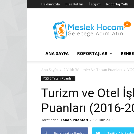
Hakkımızda
Bize Katılın
İletişim
Röportaj Yolla
Taban
Puanları
–
2018
YGS
–
ANA SAYFA
RÖPORTAJLAR
REHBE
2017
LYS
Konuları
Ana Sayfa
2 Yıllık Bölümler Ve Taban Puanları
YGS
YGS-6 Taban Puanları
Turizm ve Otel İş
Puanları (2016-2
Tarafından
Taban Puanları
-
17 Ekim 2016
Facebook'ta Paylaş
Twitter'da Payla