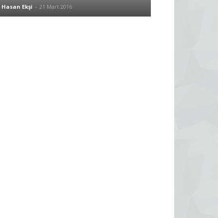
Hasan Ekşi
-
21 Mart 2016