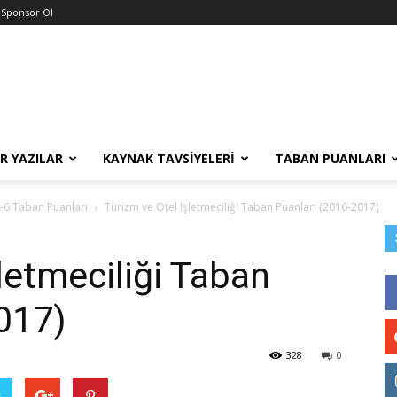
Sponsor Ol
R YAZILAR
KAYNAK TAVSIYELERI
TABAN PUANLARI
-6 Taban Puanları
Turizm ve Otel İşletmeciliği Taban Puanları (2016-2017)
letmeciliği Taban
017)
328
0
ş