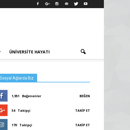
ÜNIVERSITE HAYATI
Sosyal Ağlarda Biz
1,951
Beğenenler
BEĞEN
54
Takipçi
TAKIP ET
170
Takipçi
TAKIP ET