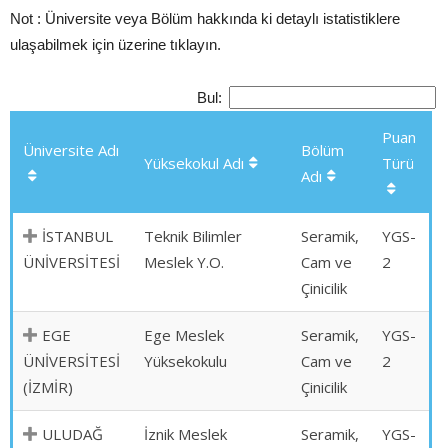
Not : Üniversite veya Bölüm hakkında ki detaylı istatistiklere
ulaşabilmek için üzerine tıklayın.
Bul:
Puan
Üniversite Adı
Bölüm
Yüksekokul Adı
Türü
Adı
İSTANBUL
Teknik Bilimler
Seramik,
YGS-
ÜNİVERSİTESİ
Meslek Y.O.
Cam ve
2
Çinicilik
EGE
Ege Meslek
Seramik,
YGS-
ÜNİVERSİTESİ
Yüksekokulu
Cam ve
2
(İZMİR)
Çinicilik
ULUDAĞ
İznik Meslek
Seramik,
YGS-