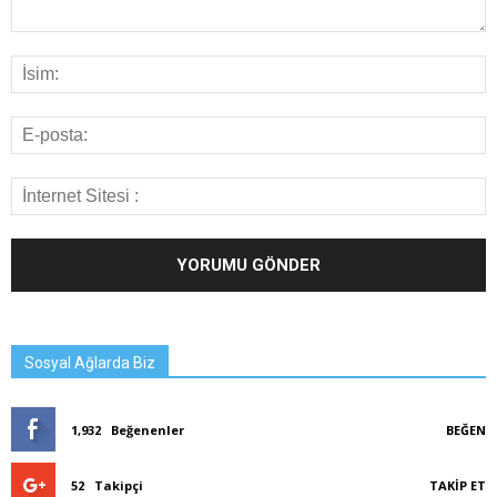
Sosyal Ağlarda Biz
1,932
Beğenenler
BEĞEN
52
Takipçi
TAKIP ET