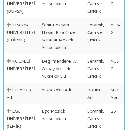
ÜNİVERSİTESİ
Yüksekokulu
Cam ve
2
(BURSA)
Çinicilik
TRAKYA
Şehit Ressam
Seramik,
YGS-
ÜNİVERSİTESİ
Hasan Rıza Güzel
Cam ve
2
(EDİRNE)
Sanatlar Meslek
Çinicilik
Yüksekokulu
KOCAELİ
Değirmendere Ali
Seramik,
YGS-
ÜNİVERSİTESİ
Özbay Meslek
Cam ve
2
Yüksekokulu
Çinicilik
Üniversite
Yüksekokul Adı
Bölüm
SGY
Adı
Adı
Yerl.
EGE
Ege Meslek
Seramik,
25
ÜNİVERSİTESİ
Yüksekokulu
Cam ve
(İZMİR)
Çinicilik