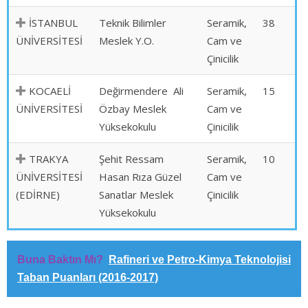
İSTANBUL
Teknik Bilimler
Seramik,
38
ÜNİVERSİTESİ
Meslek Y.O.
Cam ve
Çinicilik
KOCAELİ
Değirmendere Ali
Seramik,
15
ÜNİVERSİTESİ
Özbay Meslek
Cam ve
Yüksekokulu
Çinicilik
TRAKYA
Şehit Ressam
Seramik,
10
ÜNİVERSİTESİ
Hasan Rıza Güzel
Cam ve
(EDİRNE)
Sanatlar Meslek
Çinicilik
Yüksekokulu
Buna Baktın Mı?
Rafineri ve Petro-Kimya Teknolojisi
Taban Puanları (2016-2017)