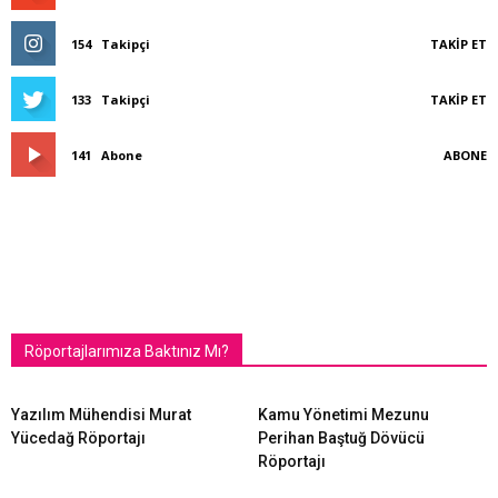
154
Takipçi
TAKIP ET
133
Takipçi
TAKIP ET
141
Abone
ABONE
Röportajlarımıza Baktınız Mı?
Yazılım Mühendisi Murat
Kamu Yönetimi Mezunu
Yücedağ Röportajı
Perihan Baştuğ Dövücü
Röportajı