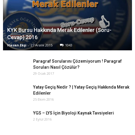
KYK Bursu Hakkında Merak Edilenler (Soru-
Cevap) 2016
Hasan Ekşi
-
27 Aralık 2015
1043
Paragraf Sorularını Çözemiyorum ! Paragraf
Soruları Nasıl Çözülür?
29 Ocak 2017
Yatay Geçiş Nedir ? | Yatay Geçiş Hakkında Merak
Edilenler
25 Ekim 2016
YGS – LYS İçin Biyoloji Kaynak Tavsiyeleri
2 Eylül 2016