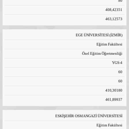
80
408,42351
463,12573
EGE ÜNİVERSİTESİ (İZMİR)
Eğitim Fakültesi
Özel Eğitim Öğretmenliği
YGS-4
60
60
410,30180
461,89937
ESKİŞEHİR OSMANGAZİ ÜNİVERSİTESİ
Eğitim Fakültesi