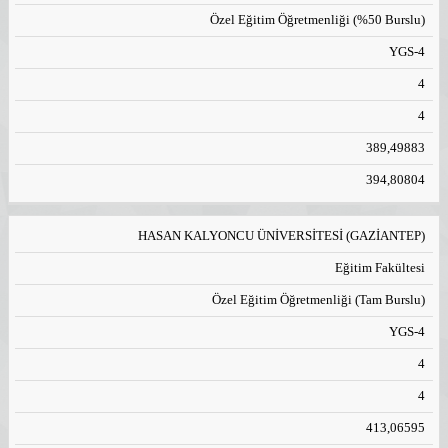
Özel Eğitim Öğretmenliği (%50 Burslu)
YGS-4
4
4
389,49883
394,80804
HASAN KALYONCU ÜNİVERSİTESİ (GAZİANTEP)
Eğitim Fakültesi
Özel Eğitim Öğretmenliği (Tam Burslu)
YGS-4
4
4
413,06595