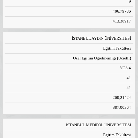
9
406,79786
413,38917
İSTANBUL AYDIN ÜNİVERSİTESİ
Eğitim Fakültesi
Özel Eğitim Öğretmenliği (Ücretli)
YGS-4
41
41
260,21424
387,00364
İSTANBUL MEDİPOL ÜNİVERSİTESİ
Eğitim Fakültesi