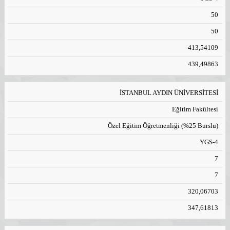
50
50
413,54109
439,49863
İSTANBUL AYDIN ÜNİVERSİTESİ
Eğitim Fakültesi
Özel Eğitim Öğretmenliği (%25 Burslu)
YGS-4
7
7
320,06703
347,61813