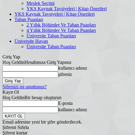
Meslek Seçimi
YKS Kaynak Tavsiyeleri | Kitap Önerileri
YKS Kaynak Tavsiyeleri | Kitap Önerileri
Taban Puanları
2 Yıllık Bölümler Ve Taban Puanları
4 Yıllık Bölümler Ve Taban Puanları
Üniversite Taban Puanları
Üniversite Hayatı
Üniversite Taban Puanları
Giriş Yap
Hoş Geldin
Hesabınıza Giriş Yapınız
kullanıcı adınız
şifreniz
Şifrenizi mi unuttunuz?
Kayıt Ol
Hoş Geldin
Bir hesap oluşturun
E-posta
kullanıcı adınız
Email adresine yeni bir şifre gönderilecek.
Şifremi Sıfırla
Şifreni kurtar