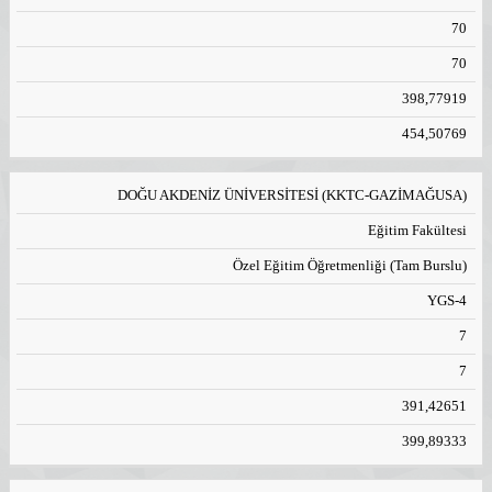
70
70
398,77919
454,50769
DOĞU AKDENİZ ÜNİVERSİTESİ (KKTC-GAZİMAĞUSA)
Eğitim Fakültesi
Özel Eğitim Öğretmenliği (Tam Burslu)
YGS-4
7
7
391,42651
399,89333