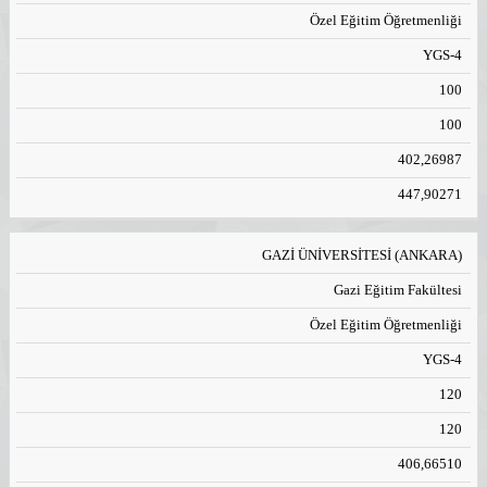
Özel Eğitim Öğretmenliği
YGS-4
100
100
402,26987
447,90271
GAZİ ÜNİVERSİTESİ (ANKARA)
Gazi Eğitim Fakültesi
Özel Eğitim Öğretmenliği
YGS-4
120
120
406,66510