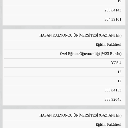
19
258,64143
304,39101
HASAN KALYONCU ÜNİVERSİTESİ (GAZİANTEP)
Eğitim Fakültesi
Özel Eğitim Öğretmenliği (%25 Burslu)
YGS-4
12
12
365,04153
388,92045
HASAN KALYONCU ÜNİVERSİTESİ (GAZİANTEP)
Eğitim Fakültesi