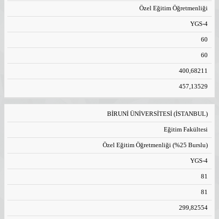
Özel Eğitim Öğretmenliği
YGS-4
60
60
400,68211
457,13529
BİRUNİ ÜNİVERSİTESİ (İSTANBUL)
Eğitim Fakültesi
Özel Eğitim Öğretmenliği (%25 Burslu)
YGS-4
81
81
299,82554