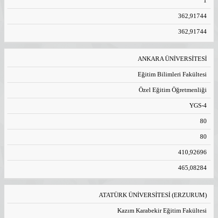
1
362,91744
362,91744
ANKARA ÜNİVERSİTESİ
Eğitim Bilimleri Fakültesi
Özel Eğitim Öğretmenliği
YGS-4
80
80
410,92696
465,08284
ATATÜRK ÜNİVERSİTESİ (ERZURUM)
Kazım Karabekir Eğitim Fakültesi