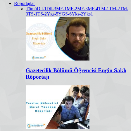
Röportajlar
Tümü
Dil-1
Dil-3
MF-1
MF-2
MF-3
MF-4
TM-1
TM-2
TM-
3
TS-1
TS-2
Ygs-5
YGS-6
Yks-2
Yks1
Gazetecilik Bölümü Öğrencisi Engin Saklı
Röportajı