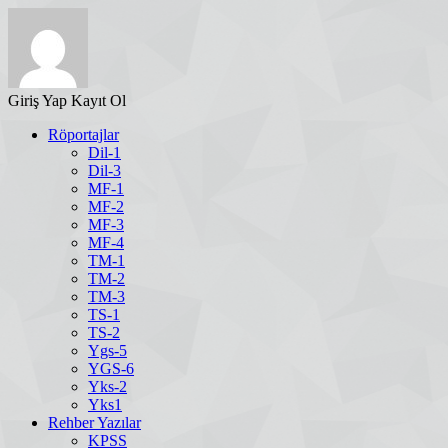
Giriş Yap
Kayıt Ol
Röportajlar
Dil-1
Dil-3
MF-1
MF-2
MF-3
MF-4
TM-1
TM-2
TM-3
TS-1
TS-2
Ygs-5
YGS-6
Yks-2
Yks1
Rehber Yazılar
KPSS