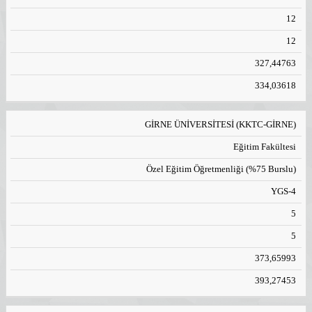
12
12
327,44763
334,03618
GİRNE ÜNİVERSİTESİ (KKTC-GİRNE)
Eğitim Fakültesi
Özel Eğitim Öğretmenliği (%75 Burslu)
YGS-4
5
5
373,65993
393,27453