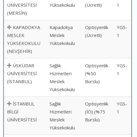
ÜNİVERSİTESİ
Yüksekokulu
(Ücretli)
1
(MERSİN)
KAPADOKYA
Kapadokya
Optisyenlik
YGS-
MESLEK
Meslek
(Ücretli)
1
YÜKSEKOKULU
Yüksekokulu
(NEVŞEHİR)
ÜSKÜDAR
Sağlık
Optisyenlik
YGS-
ÜNİVERSİTESİ
Hizmetleri
(%50
1
(İSTANBUL)
Meslek
Burslu)
Yüksekokulu
İSTANBUL
Sağlık
Optisyenlik
YGS-
BİLGİ
Hizmetleri
(İÖ) (%75
1
ÜNİVERSİTESİ
Meslek
Burslu)
Yüksekokulu