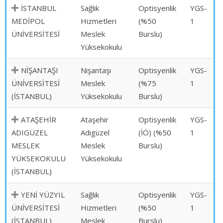
İSTANBUL
Sağlık
Optisyenlik
YGS-
MEDİPOL
Hizmetleri
(%50
1
ÜNİVERSİTESİ
Meslek
Burslu)
Yüksekokulu
NİŞANTAŞI
Nişantaşı
Optisyenlik
YGS-
ÜNİVERSİTESİ
Meslek
(%75
1
(İSTANBUL)
Yüksekokulu
Burslu)
ATAŞEHİR
Ataşehir
Optisyenlik
YGS-
ADIGÜZEL
Adıgüzel
(İÖ) (%50
1
MESLEK
Meslek
Burslu)
YÜKSEKOKULU
Yüksekokulu
(İSTANBUL)
YENİ YÜZYIL
Sağlık
Optisyenlik
YGS-
ÜNİVERSİTESİ
Hizmetleri
(%50
1
(İSTANBUL)
Meslek
Burslu)