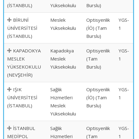
(İSTANBUL)
Yüksekokulu
Burslu)
BİRUNİ
Meslek
Optisyenlik
YGS-
ÜNİVERSİTESİ
Yüksekokulu
(İÖ) (Tam
1
(İSTANBUL)
Burslu)
KAPADOKYA
Kapadokya
Optisyenlik
YGS-
MESLEK
Meslek
(Tam
1
YÜKSEKOKULU
Yüksekokulu
Burslu)
(NEVŞEHİR)
IŞIK
Sağlık
Optisyenlik
YGS-
ÜNİVERSİTESİ
Hizmetleri
(İÖ) (Tam
1
(İSTANBUL)
Meslek
Burslu)
Yüksekokulu
İSTANBUL
Sağlık
Optisyenlik
YGS-
MEDİPOL
Hizmetleri
(Tam
1