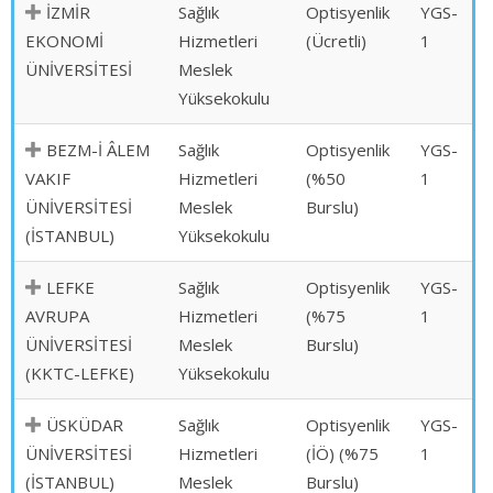
İZMİR
Sağlık
Optisyenlik
YGS-
EKONOMİ
Hizmetleri
(Ücretli)
1
ÜNİVERSİTESİ
Meslek
Yüksekokulu
BEZM-İ ÂLEM
Sağlık
Optisyenlik
YGS-
VAKIF
Hizmetleri
(%50
1
ÜNİVERSİTESİ
Meslek
Burslu)
(İSTANBUL)
Yüksekokulu
LEFKE
Sağlık
Optisyenlik
YGS-
AVRUPA
Hizmetleri
(%75
1
ÜNİVERSİTESİ
Meslek
Burslu)
(KKTC-LEFKE)
Yüksekokulu
ÜSKÜDAR
Sağlık
Optisyenlik
YGS-
ÜNİVERSİTESİ
Hizmetleri
(İÖ) (%75
1
(İSTANBUL)
Meslek
Burslu)