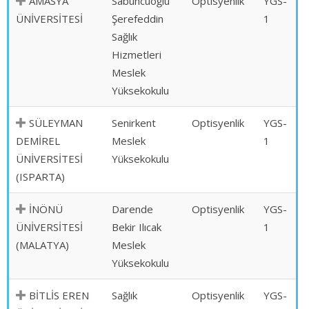
AMASYA
Sabuncuoğlu
Optisyenlik
YGS-
ÜNİVERSİTESİ
Şerefeddin
1
Sağlık
Hizmetleri
Meslek
Yüksekokulu
SÜLEYMAN
Senirkent
Optisyenlik
YGS-
DEMİREL
Meslek
1
ÜNİVERSİTESİ
Yüksekokulu
(ISPARTA)
İNÖNÜ
Darende
Optisyenlik
YGS-
ÜNİVERSİTESİ
Bekir Ilıcak
1
(MALATYA)
Meslek
Yüksekokulu
BİTLİS EREN
Sağlık
Optisyenlik
YGS-