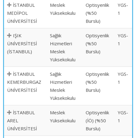
İSTANBUL
Meslek
Optisyenlik
YGS-
MEDİPOL
Yüksekokulu
(%50
1
ÜNİVERSİTESİ
Burslu)
IŞIK
Sağlık
Optisyenlik
YGS-
ÜNİVERSİTESİ
Hizmetleri
(%50
1
(İSTANBUL)
Meslek
Burslu)
Yüksekokulu
İSTANBUL
Sağlık
Optisyenlik
YGS-
KEMERBURGAZ
Hizmetleri
(%50
1
ÜNİVERSİTESİ
Meslek
Burslu)
Yüksekokulu
İSTANBUL
Meslek
Optisyenlik
YGS-
AREL
Yüksekokulu
(İÖ) (%50
1
ÜNİVERSİTESİ
Burslu)