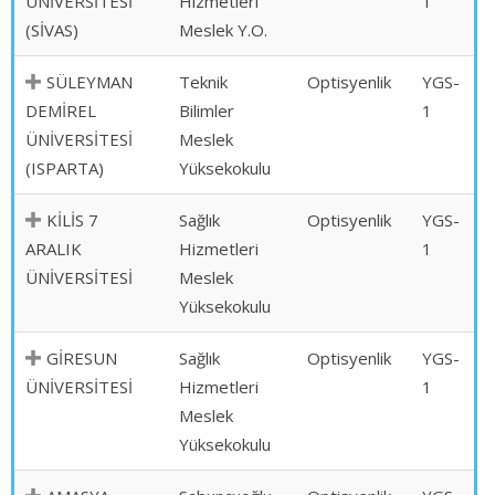
ÜNİVERSİTESİ
Hizmetleri
1
(SİVAS)
Meslek Y.O.
SÜLEYMAN
Teknik
Optisyenlik
YGS-
DEMİREL
Bilimler
1
ÜNİVERSİTESİ
Meslek
(ISPARTA)
Yüksekokulu
KİLİS 7
Sağlık
Optisyenlik
YGS-
ARALIK
Hizmetleri
1
ÜNİVERSİTESİ
Meslek
Yüksekokulu
GİRESUN
Sağlık
Optisyenlik
YGS-
ÜNİVERSİTESİ
Hizmetleri
1
Meslek
Yüksekokulu