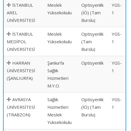
İSTANBUL
Meslek
Optisyenlik
YGS-
AREL
Yüksekokulu
(İÖ) (Tam
1
ÜNİVERSİTESİ
Burslu)
İSTANBUL
Meslek
Optisyenlik
YGS-
MEDİPOL
Yüksekokulu
(Tam
1
ÜNİVERSİTESİ
Burslu)
HARRAN
Şanlıurfa
Optisyenlik
YGS-
ÜNİVERSİTESİ
Sağlık
1
(ŞANLIURFA)
Hizmetleri
M.Y.O.
AVRASYA
Sağlık
Optisyenlik
YGS-
ÜNİVERSİTESİ
Hizmetleri
(İÖ) (Tam
1
(TRABZON)
Meslek
Burslu)
Yüksekokulu