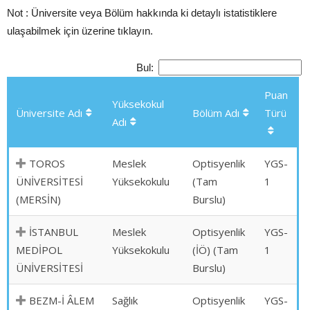
Not : Üniversite veya Bölüm hakkında ki detaylı istatistiklere
ulaşabilmek için üzerine tıklayın.
Bul:
Puan
Yüksekokul
Üniversite Adı
Bölüm Adı
Türü
Adı
TOROS
Meslek
Optisyenlik
YGS-
ÜNİVERSİTESİ
Yüksekokulu
(Tam
1
(MERSİN)
Burslu)
İSTANBUL
Meslek
Optisyenlik
YGS-
MEDİPOL
Yüksekokulu
(İÖ) (Tam
1
ÜNİVERSİTESİ
Burslu)
BEZM-İ ÂLEM
Sağlık
Optisyenlik
YGS-