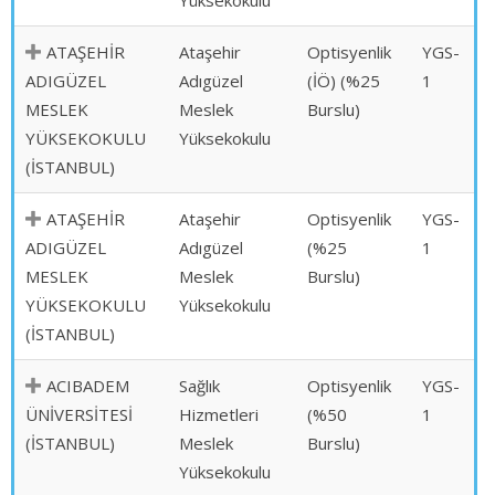
Yüksekokulu
ATAŞEHİR
Ataşehir
Optisyenlik
YGS-
ADIGÜZEL
Adıgüzel
(İÖ) (%25
1
MESLEK
Meslek
Burslu)
YÜKSEKOKULU
Yüksekokulu
(İSTANBUL)
ATAŞEHİR
Ataşehir
Optisyenlik
YGS-
ADIGÜZEL
Adıgüzel
(%25
1
MESLEK
Meslek
Burslu)
YÜKSEKOKULU
Yüksekokulu
(İSTANBUL)
ACIBADEM
Sağlık
Optisyenlik
YGS-
ÜNİVERSİTESİ
Hizmetleri
(%50
1
(İSTANBUL)
Meslek
Burslu)
Yüksekokulu