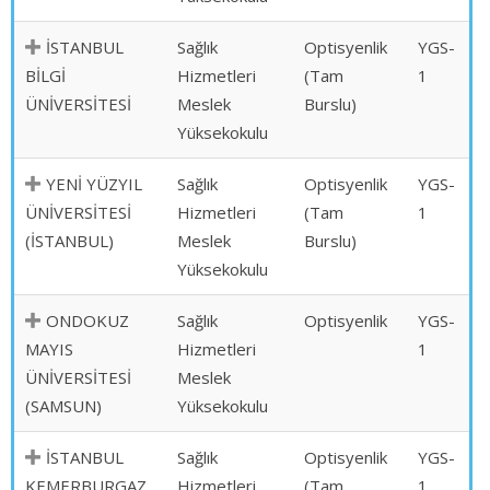
İSTANBUL
Sağlık
Optisyenlik
YGS-
BİLGİ
Hizmetleri
(Tam
1
ÜNİVERSİTESİ
Meslek
Burslu)
Yüksekokulu
YENİ YÜZYIL
Sağlık
Optisyenlik
YGS-
ÜNİVERSİTESİ
Hizmetleri
(Tam
1
(İSTANBUL)
Meslek
Burslu)
Yüksekokulu
ONDOKUZ
Sağlık
Optisyenlik
YGS-
MAYIS
Hizmetleri
1
ÜNİVERSİTESİ
Meslek
(SAMSUN)
Yüksekokulu
İSTANBUL
Sağlık
Optisyenlik
YGS-
KEMERBURGAZ
Hizmetleri
(Tam
1