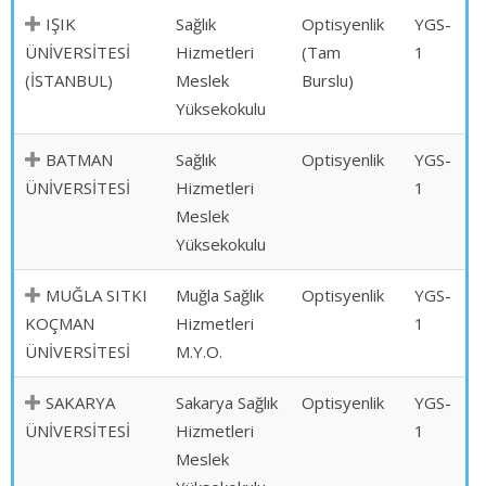
IŞIK
Sağlık
Optisyenlik
YGS-
ÜNİVERSİTESİ
Hizmetleri
(Tam
1
(İSTANBUL)
Meslek
Burslu)
Yüksekokulu
BATMAN
Sağlık
Optisyenlik
YGS-
ÜNİVERSİTESİ
Hizmetleri
1
Meslek
Yüksekokulu
MUĞLA SITKI
Muğla Sağlık
Optisyenlik
YGS-
KOÇMAN
Hizmetleri
1
ÜNİVERSİTESİ
M.Y.O.
SAKARYA
Sakarya Sağlık
Optisyenlik
YGS-
ÜNİVERSİTESİ
Hizmetleri
1
Meslek