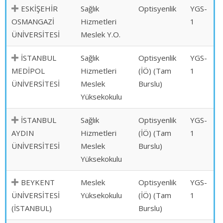
ESKİŞEHİR
Sağlık
Optisyenlik
YGS-
OSMANGAZİ
Hizmetleri
1
ÜNİVERSİTESİ
Meslek Y.O.
İSTANBUL
Sağlık
Optisyenlik
YGS-
MEDİPOL
Hizmetleri
(İÖ) (Tam
1
ÜNİVERSİTESİ
Meslek
Burslu)
Yüksekokulu
İSTANBUL
Sağlık
Optisyenlik
YGS-
AYDIN
Hizmetleri
(İÖ) (Tam
1
ÜNİVERSİTESİ
Meslek
Burslu)
Yüksekokulu
BEYKENT
Meslek
Optisyenlik
YGS-
ÜNİVERSİTESİ
Yüksekokulu
(İÖ) (Tam
1
(İSTANBUL)
Burslu)