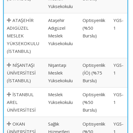
Yüksekokulu
ATAŞEHİR
Ataşehir
Optisyenlik
YGS-
ADIGÜZEL
Adıgüzel
(%50
1
MESLEK
Meslek
Burslu)
YÜKSEKOKULU
Yüksekokulu
(İSTANBUL)
NİŞANTAŞI
Nişantaşı
Optisyenlik
YGS-
ÜNİVERSİTESİ
Meslek
(İÖ) (%75
1
(İSTANBUL)
Yüksekokulu
Burslu)
İSTANBUL
Meslek
Optisyenlik
YGS-
AREL
Yüksekokulu
(%50
1
ÜNİVERSİTESİ
Burslu)
OKAN
Sağlık
Optisyenlik
YGS-
ÜNİVERSİTESİ
Hizmetleri
(%50
1