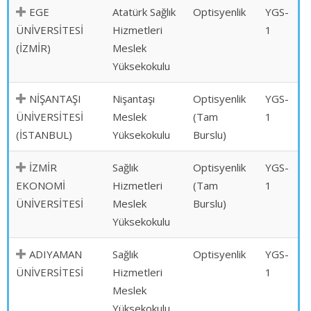
EGE
Atatürk Sağlık
Optisyenlik
YGS-
ÜNİVERSİTESİ
Hizmetleri
1
(İZMİR)
Meslek
Yüksekokulu
NİŞANTAŞI
Nişantaşı
Optisyenlik
YGS-
ÜNİVERSİTESİ
Meslek
(Tam
1
(İSTANBUL)
Yüksekokulu
Burslu)
İZMİR
Sağlık
Optisyenlik
YGS-
EKONOMİ
Hizmetleri
(Tam
1
ÜNİVERSİTESİ
Meslek
Burslu)
Yüksekokulu
ADIYAMAN
Sağlık
Optisyenlik
YGS-
ÜNİVERSİTESİ
Hizmetleri
1
Meslek
Yüksekokulu