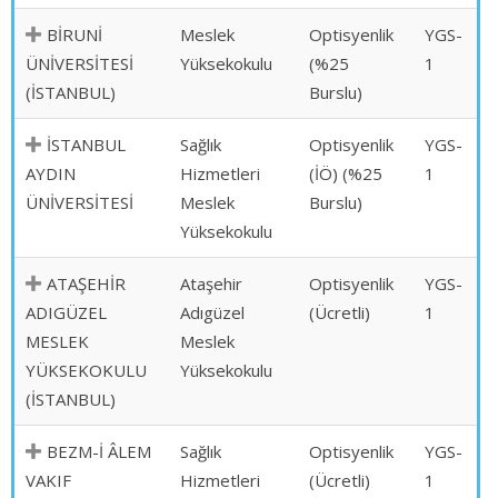
BİRUNİ
Meslek
Optisyenlik
YGS-
ÜNİVERSİTESİ
Yüksekokulu
(%25
1
(İSTANBUL)
Burslu)
İSTANBUL
Sağlık
Optisyenlik
YGS-
AYDIN
Hizmetleri
(İÖ) (%25
1
ÜNİVERSİTESİ
Meslek
Burslu)
Yüksekokulu
ATAŞEHİR
Ataşehir
Optisyenlik
YGS-
ADIGÜZEL
Adıgüzel
(Ücretli)
1
MESLEK
Meslek
YÜKSEKOKULU
Yüksekokulu
(İSTANBUL)
BEZM-İ ÂLEM
Sağlık
Optisyenlik
YGS-
VAKIF
Hizmetleri
(Ücretli)
1