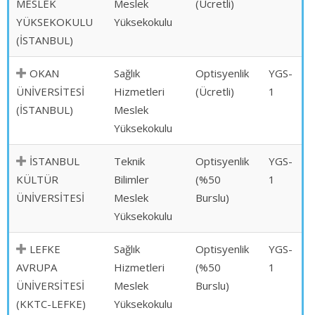
MESLEK
Meslek
(Ücretli)
YÜKSEKOKULU
Yüksekokulu
(İSTANBUL)
OKAN
Sağlık
Optisyenlik
YGS-
ÜNİVERSİTESİ
Hizmetleri
(Ücretli)
1
(İSTANBUL)
Meslek
Yüksekokulu
İSTANBUL
Teknik
Optisyenlik
YGS-
KÜLTÜR
Bilimler
(%50
1
ÜNİVERSİTESİ
Meslek
Burslu)
Yüksekokulu
LEFKE
Sağlık
Optisyenlik
YGS-
AVRUPA
Hizmetleri
(%50
1
ÜNİVERSİTESİ
Meslek
Burslu)
(KKTC-LEFKE)
Yüksekokulu