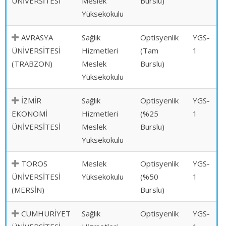
ÜNİVERSİTESİ
Meslek
Burslu)
Yüksekokulu
AVRASYA
Sağlık
Optisyenlik
YGS-
ÜNİVERSİTESİ
Hizmetleri
(Tam
1
(TRABZON)
Meslek
Burslu)
Yüksekokulu
İZMİR
Sağlık
Optisyenlik
YGS-
EKONOMİ
Hizmetleri
(%25
1
ÜNİVERSİTESİ
Meslek
Burslu)
Yüksekokulu
TOROS
Meslek
Optisyenlik
YGS-
ÜNİVERSİTESİ
Yüksekokulu
(%50
1
(MERSİN)
Burslu)
CUMHURİYET
Sağlık
Optisyenlik
YGS-