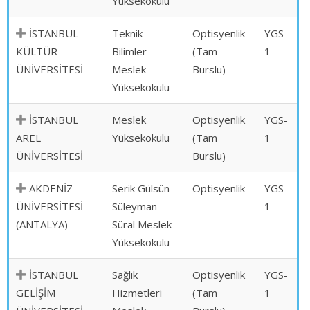
Yüksekokulu
İSTANBUL
Teknik
Optisyenlik
YGS-
KÜLTÜR
Bilimler
(Tam
1
ÜNİVERSİTESİ
Meslek
Burslu)
Yüksekokulu
İSTANBUL
Meslek
Optisyenlik
YGS-
AREL
Yüksekokulu
(Tam
1
ÜNİVERSİTESİ
Burslu)
AKDENİZ
Serik Gülsün-
Optisyenlik
YGS-
ÜNİVERSİTESİ
Süleyman
1
(ANTALYA)
Süral Meslek
Yüksekokulu
İSTANBUL
Sağlık
Optisyenlik
YGS-
GELİŞİM
Hizmetleri
(Tam
1