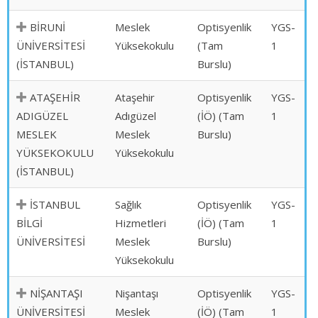
BİRUNİ
Meslek
Optisyenlik
YGS-
ÜNİVERSİTESİ
Yüksekokulu
(Tam
1
(İSTANBUL)
Burslu)
ATAŞEHİR
Ataşehir
Optisyenlik
YGS-
ADIGÜZEL
Adıgüzel
(İÖ) (Tam
1
MESLEK
Meslek
Burslu)
YÜKSEKOKULU
Yüksekokulu
(İSTANBUL)
İSTANBUL
Sağlık
Optisyenlik
YGS-
BİLGİ
Hizmetleri
(İÖ) (Tam
1
ÜNİVERSİTESİ
Meslek
Burslu)
Yüksekokulu
NİŞANTAŞI
Nişantaşı
Optisyenlik
YGS-
ÜNİVERSİTESİ
Meslek
(İÖ) (Tam
1