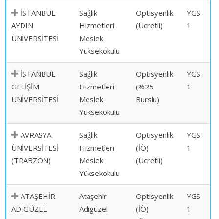
İSTANBUL
Sağlık
Optisyenlik
YGS-
AYDIN
Hizmetleri
(Ücretli)
1
ÜNİVERSİTESİ
Meslek
Yüksekokulu
İSTANBUL
Sağlık
Optisyenlik
YGS-
GELİŞİM
Hizmetleri
(%25
1
ÜNİVERSİTESİ
Meslek
Burslu)
Yüksekokulu
AVRASYA
Sağlık
Optisyenlik
YGS-
ÜNİVERSİTESİ
Hizmetleri
(İÖ)
1
(TRABZON)
Meslek
(Ücretli)
Yüksekokulu
ATAŞEHİR
Ataşehir
Optisyenlik
YGS-
ADIGÜZEL
Adıgüzel
(İÖ)
1