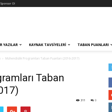
Sponsor Ol
R YAZILAR
KAYNAK TAVSIYELERI
TABAN PUANLARI
ı
Mühendislik Programları Taban Puanları (2016-2017)
gramları Taban
017)
311
0
ş