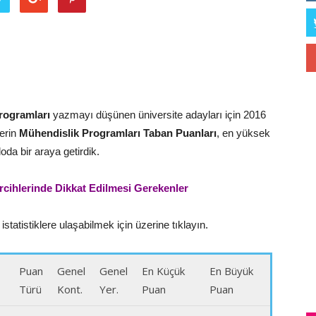
rogramları
yazmayı düşünen üniversite adayları için 2016
erin
Mühendislik Programları
Taban Puanları
, en yüksek
oda bir araya getirdik.
rcihlerinde Dikkat Edilmesi Gerekenler
statistiklere ulaşabilmek için üzerine tıklayın.
Puan
Genel
Genel
En Küçük
En Büyük
Türü
Kont.
Yer.
Puan
Puan