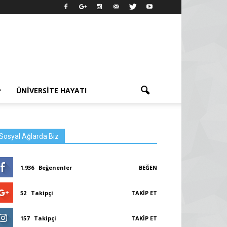
ÜNIVERSITE HAYATI
Sosyal Ağlarda Biz
1,936
Beğenenler
BEĞEN
52
Takipçi
TAKIP ET
157
Takipçi
TAKIP ET