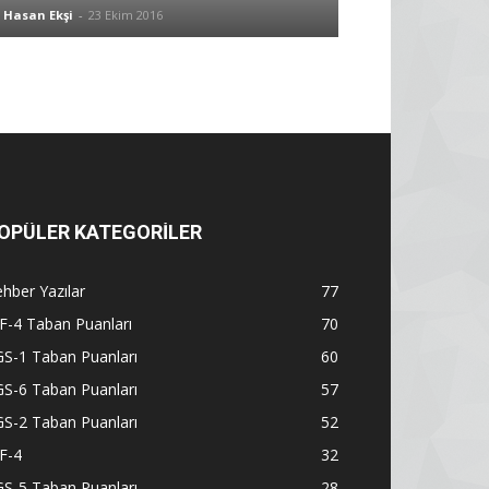
Hasan Ekşi
-
23 Ekim 2016
OPÜLER KATEGORİLER
hber Yazılar
77
F-4 Taban Puanları
70
S-1 Taban Puanları
60
S-6 Taban Puanları
57
S-2 Taban Puanları
52
F-4
32
S-5 Taban Puanları
28