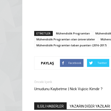
ETİKETLER
Mühendislik Programları
Mühendislik
Mühendislik Programları olan üniversiteler
Mühendi
Mühendislik Programları taban puanları (2016-2017)
PAYLAŞ
Facebook
Twitter
Önceki İçerik
Umudunu Kaybetme | Nick Vujicic Kimdir ?
İLGİLİ HABERLER
YAZARIN DİĞER YAZILARI