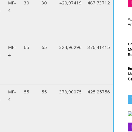
MF-
30
30
420,97419
487,73712
ı
4
Ya
Yü
Or
MF-
65
65
324,96296
376,41415
Mu
ı
4
Rö
En
Me
Öz
MF-
55
55
378,90075
425,25756
ı
4