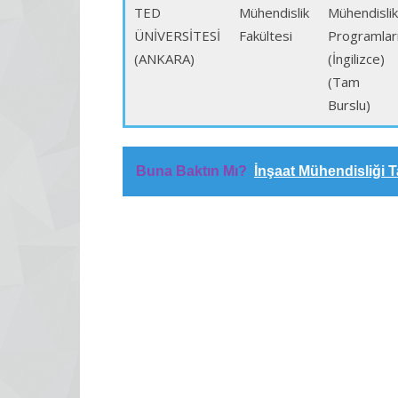
TED
Mühendislik
Mühendislik
ÜNİVERSİTESİ
Fakültesi
Programlar
(ANKARA)
(İngilizce)
(Tam
Burslu)
Buna Baktın Mı?
İnşaat Mühendisliği 