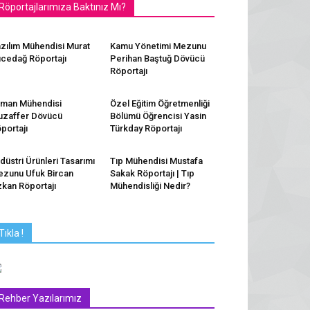
Röportajlarımıza Baktınız Mı?
zılım Mühendisi Murat
Kamu Yönetimi Mezunu
cedağ Röportajı
Perihan Baştuğ Dövücü
Röportajı
man Mühendisi
Özel Eğitim Öğretmenliği
zaffer Dövücü
Bölümü Öğrencisi Yasin
portajı
Türkday Röportajı
düstri Ürünleri Tasarımı
Tıp Mühendisi Mustafa
zunu Ufuk Bircan
Sakak Röportajı | Tıp
kan Röportajı
Mühendisliği Nedir?
Tıkla !
Rehber Yazılarımız