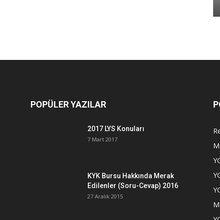
POPÜLER YAZILAR
P
2017 LYS Konuları
Re
7 Mart 2017
M
YG
YG
KYK Bursu Hakkında Merak
Edilenler (Soru-Cevap) 2016
YG
27 Aralık 2015
M
YG