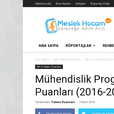
Hakkımızda
Bize Katılın
İletişim
Röportaj Yolla
Taban
Puanları
–
2018
YGS
–
ANA SAYFA
RÖPORTAJLAR
REHBE
2017
LYS
Konuları
Ana Sayfa
MF Taban Puanları
MF-4 Taban Puanlar
MF-4 Taban Puanları
Mühendislik Pro
Puanları (2016-2
Tarafından
Taban Puanları
-
7 Ekim 2016
Facebook'ta Paylaş
Twitter'da Payla