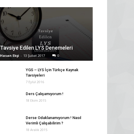
Tavsiye Edilen LYS Denemeleri
Hasan Ekşi
-
13 Şubat 2017
0
YGS – LYS İçin Türkçe Kaynak
Tavsiyeleri
7 Eylül 2016
Ders Çalışamıyorum !
18 Ekim 2015
Derse Odaklanamıyorum ! Nasıl
Verimli Çalışabilirim ?
18 Aralık 2015